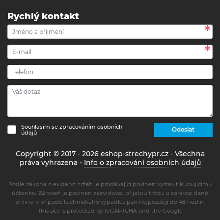
Rychlý kontakt
Souhlasím se zpracováním osobních
Odeslat
údajů
Copyright © 2017 - 2026 eshop-strechypr.cz - Všechna
práva vyhrazena -
Info o zpracování osobních údajů
Podle zákona o evidenci tržeb je prodávající povinen vystavit kupujícímu
účtenku. Zároveň je povinen zaevidovat přijatou tržbu u správce daně
online: v případě technického výpadku pak nejpozději do 48 hodin.
This site is protected by reCAPTCHA and the Google