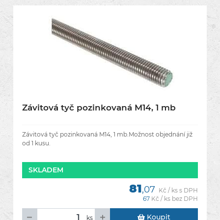
Závitová tyč pozinkovaná M14, 1 mb
Závitová tyč pozinkovaná M14, 1 mb.Možnost objednání již
od 1 kusu.
SKLADEM
81
,07
Kč / ks s DPH
67
Kč / ks bez DPH
Koupit
ks