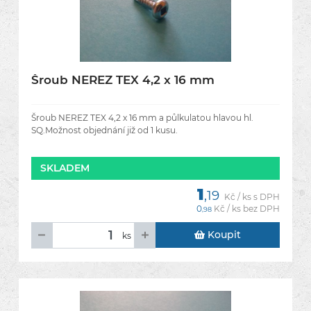
Šroub NEREZ TEX 4,2 x 16 mm
Šroub NEREZ TEX 4,2 x 16 mm a půlkulatou hlavou hl.
SQ.Možnost objednání již od 1 kusu.
SKLADEM
1
,19
Kč / ks s DPH
0
Kč / ks bez DPH
,98
Koupit
ks