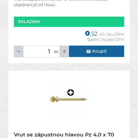
objednání již od 1 kusu.
SKLADEM
0
,52
Kč / ks s DPH
0
Kč / ks bez DPH
,43
Koupit
ks
Vrut se zápustnou hlavou Pz 4,0 x 70