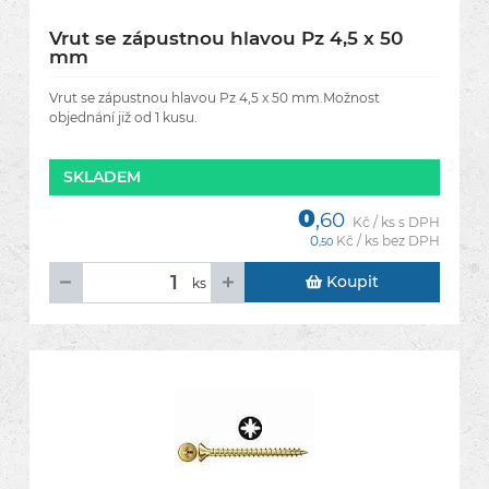
Vrut se zápustnou hlavou Pz 4,5 x 50
mm
Vrut se zápustnou hlavou Pz 4,5 x 50 mm.Možnost
objednání již od 1 kusu.
SKLADEM
0
,60
Kč / ks s DPH
0
Kč / ks bez DPH
,50
Koupit
ks