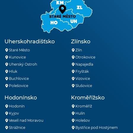
Uherskohradišťsko
Zlínsko
Staré Město
Zlín
Kunovice
Otrokovice
Uherský Ostroh
Napajedla
Hluk
Fryšták
Buchlovice
Vizovice
Polešovice
Slušovice
Hodonínsko
Kroměřížsko
Hodonín
Kroměříž
Kyjov
Hulín
Veselí nad Moravou
Holešov
Strážnice
Bystřice pod Hostýnem