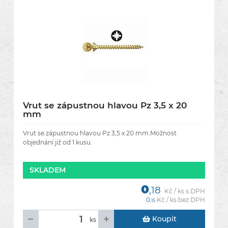
Vrut se zápustnou hlavou Pz 3,5 x 20
mm
Vrut se zápustnou hlavou Pz 3,5 x 20 mm.Možnost
objednání již od 1 kusu.
SKLADEM
0
,18
Kč / ks s DPH
0
Kč / ks bez DPH
,15
Koupit
ks