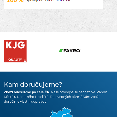
Kam doručujeme?
Zboží odesíláme po celé ČR.
Naše prodejna se nachází ve Starém
Městě u Uherského Hradiště. Do uvedných okresů Vám zboží
doručíme vlastní dopravou.