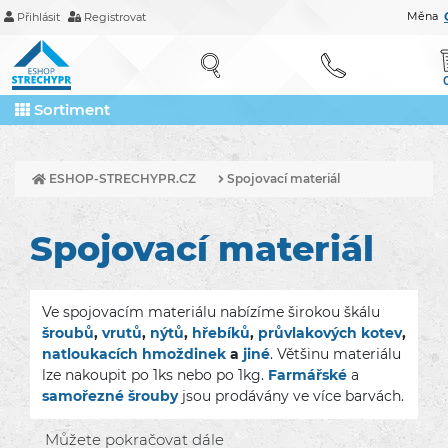
Měna
Přihlásit
Registrovat
Sortiment
ESHOP-STRECHYPR.CZ
Spojovací materiál
Spojovací materiál
Ve spojovacím materiálu nabízíme širokou škálu
šroubů
,
vrutů
,
nýtů
,
hřebíků
,
průvlakových kotev
,
natloukacích hmoždinek
a
jiné
. Většinu materiálu
lze nakoupit po 1ks nebo po 1kg.
Farmářské
a
samořezné šrouby
jsou prodávány ve více barvách.
Můžete pokračovat dále