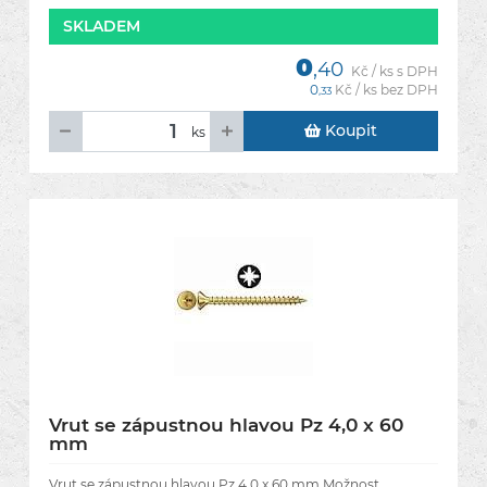
SKLADEM
0
,40
Kč / ks s DPH
0
Kč / ks bez DPH
,33
Koupit
ks
Vrut se zápustnou hlavou Pz 4,0 x 60
mm
Vrut se zápustnou hlavou Pz 4,0 x 60 mm.Možnost