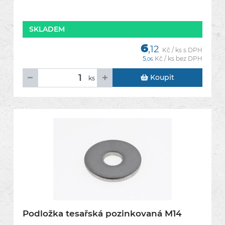
SKLADEM
6
,12
Kč / ks s DPH
5
Kč / ks bez DPH
,06
Koupit
ks
Podložka tesařská pozinkovaná M14