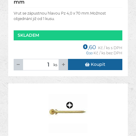
mm
Vrut se zápustnou hlavou Pz 4,0 x 70 mm.Možnost
objednání již od 1 kusu.
SKLADEM
0
,60
Kč / ks s DPH
0
Kč / ks bez DPH
,50
Koupit
ks