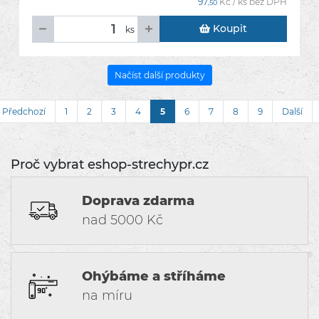
97
Kč / ks bez DPH
,50
Koupit
ks
Načíst další produkty
Předchozí
1
2
3
4
5
6
7
8
9
Další
Proč vybrat eshop-strechypr.cz
Doprava zdarma
nad 5000 Kč
Ohýbáme a stříháme
na míru