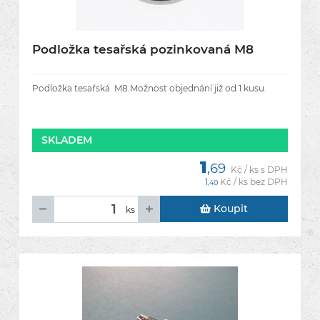
Podložka tesařská pozinkovaná M8
Podložka tesařská M8.Možnost objednání již od 1 kusu.
SKLADEM
1
,69
Kč / ks s DPH
1
Kč / ks bez DPH
,40
Koupit
ks