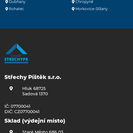
Dubňany
Chropyně
Rohatec
Morkovice-Slížany
Střechy Píštěk s.r.o.
Hluk 68725
Sadová 1370
IČ: 07700041
DIČ: CZ07700041
Sklad (výdejní místo)
Staré Město 686 03