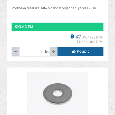
Podložka tesařská M14.Možnost objednání již od 1 kusu.
SKLADEM
8
,47
Kč / ks s DPH
7
Kč / ks bez DPH
Koupit
ks