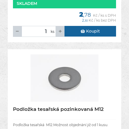
SKLADEM
2
,78
Kč / ks s DPH
2
Kč / ks bez DPH
,30
Koupit
ks
Podložka tesařská pozinkovaná M12
Podložka tesařská M12.Možnost objednání již od 1 kusu.