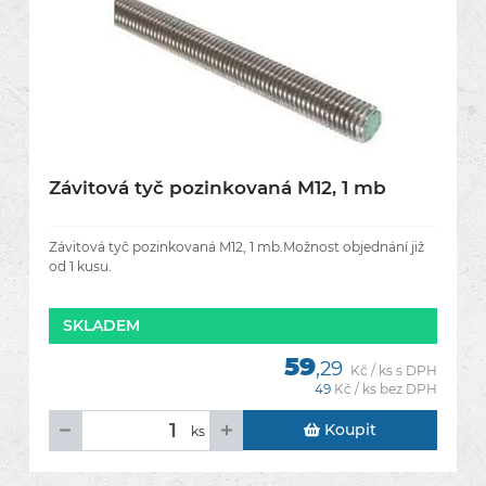
Závitová tyč pozinkovaná M12, 1 mb
Závitová tyč pozinkovaná M12, 1 mb.Možnost objednání již
od 1 kusu.
SKLADEM
59
,29
Kč / ks s DPH
49
Kč / ks bez DPH
Koupit
ks