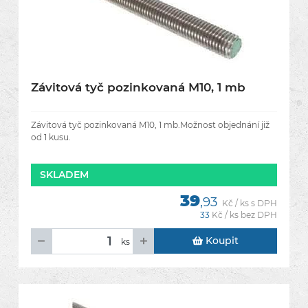
Závitová tyč pozinkovaná M10, 1 mb
Závitová tyč pozinkovaná M10, 1 mb.Možnost objednání již
od 1 kusu.
SKLADEM
39
,93
Kč / ks s DPH
33
Kč / ks bez DPH
Koupit
ks