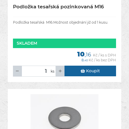
Podložka tesařská pozinkovaná M16
Podložka tesařská M16.Možnost objednání již od 1 kusu.
SKLADEM
10
,16
Kč / ks s DPH
8
Kč / ks bez DPH
,40
Koupit
ks