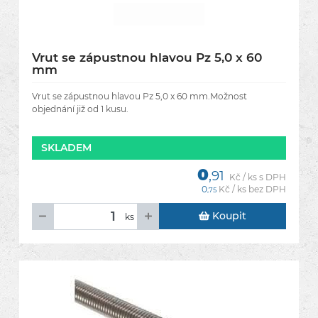
Vrut se zápustnou hlavou Pz 5,0 x 60
mm
Vrut se zápustnou hlavou Pz 5,0 x 60 mm.Možnost
objednání již od 1 kusu.
SKLADEM
0
,91
Kč / ks s DPH
0
Kč / ks bez DPH
,75
Koupit
ks