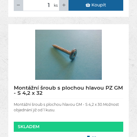
Koupit
ks
Montážní šroub s plochou hlavou PZ GM
- S 4,2 x 32
Montážní šroub s plochou hlavou GM - S 4,2 x 30.Možnost
objednání již od 1 kusu.
SKLADEM