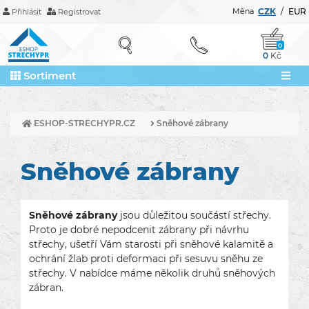
Měna
CZK
/
EUR
Přihlásit
Registrovat
0
0
Kč
Sortiment
ESHOP-STRECHYPR.CZ
Sněhové zábrany
Sněhové zábrany
Sněhové zábrany
jsou důležitou součástí střechy.
Proto je dobré nepodcenit zábrany při návrhu
střechy, ušetří Vám starosti při sněhové kalamitě a
ochrání žlab proti deformaci při sesuvu sněhu ze
střechy. V nabídce máme několik druhů sněhových
zábran.