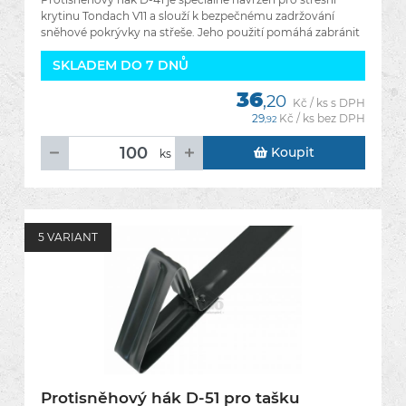
krytinu Tondach V11 a slouží k bezpečnému zadržování
sněhové pokrývky na střeše. Jeho použití pomáhá zabránit
SKLADEM DO 7 DNŮ
36
,20
Kč / ks s DPH
29
Kč / ks bez DPH
,92
Koupit
ks
5 VARIANT
Protisněhový hák D-51 pro tašku