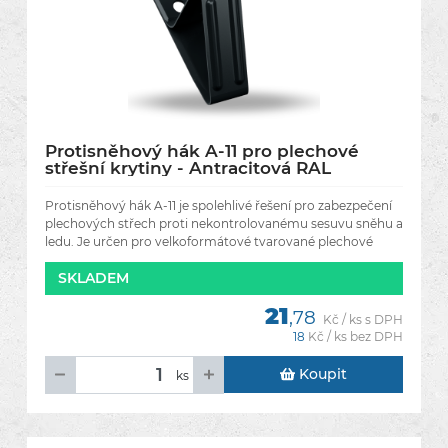
Protisněhový hák A-11 pro plechové
střešní krytiny - Antracitová RAL
7021/7016
Protisněhový hák A-11 je spolehlivé řešení pro zabezpečení
plechových střech proti nekontrolovanému sesuvu sněhu a
ledu. Je určen pro velkoformátové tvarované plechové
krytiny
SKLADEM
21
,78
Kč / ks s DPH
18
Kč / ks bez DPH
Koupit
ks