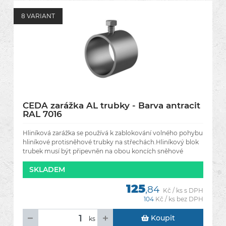
8 VARIANT
CEDA zarážka AL trubky - Barva antracit
RAL 7016
Hliníková zarážka se používá k zablokování volného pohybu
hliníkové protisněhové trubky na střechách.Hliníkový blok
trubek musí být připevněn na obou koncích sněhové
SKLADEM
125
,84
Kč / ks s DPH
104
Kč / ks bez DPH
Koupit
ks