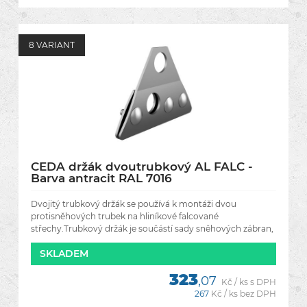
8 VARIANT
CEDA držák dvoutrubkový AL FALC -
Barva antracit RAL 7016
Dvojitý trubkový držák se používá k montáži dvou
protisněhových trubek na hliníkové falcované
střechy.Trubkový držák je součástí sady sněhových zábran,
které chrání střechu
SKLADEM
323
,07
Kč / ks s DPH
267
Kč / ks bez DPH