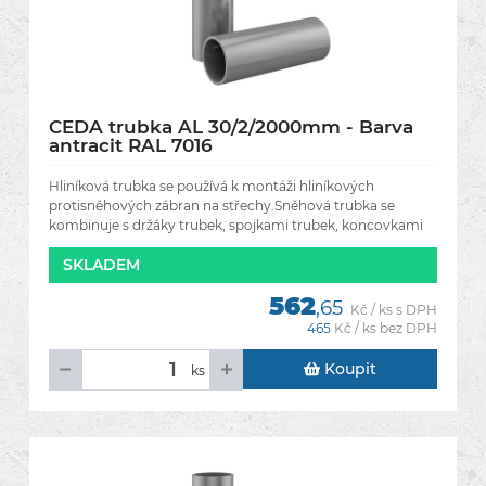
CEDA trubka AL 30/2/2000mm - Barva
antracit RAL 7016
Hliníková trubka se používá k montáži hliníkových
protisněhových zábran na střechy.Sněhová trubka se
kombinuje s držáky trubek, spojkami trubek, koncovkami
trubek a zarážkami a
SKLADEM
562
,65
Kč / ks s DPH
465
Kč / ks bez DPH
Koupit
ks