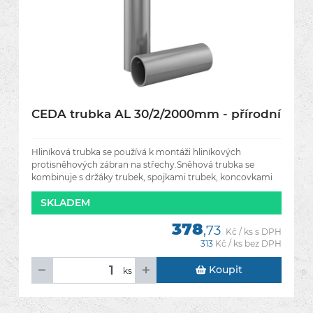
CEDA trubka AL 30/2/2000mm - přírodní
Hliníková trubka se používá k montáži hliníkových
protisněhových zábran na střechy.Sněhová trubka se
kombinuje s držáky trubek, spojkami trubek, koncovkami
trubek a zarážkami a
SKLADEM
378
,73
Kč / ks s DPH
313
Kč / ks bez DPH
Koupit
ks