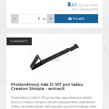
3
,63
Kč / ks s DPH
3
Kč / ks bez DPH
Koupit
ks
3 VARIANTY
Protisněhový hák D-107 pro tašku
Creaton Simpla - antracit
Protisněhový hák D-107 je navržen speciálně pro střešní
krytinu Creaton Simpla a slouží k bezpečnému zadržování
sněhu na střešní ploše. Jeho použití výrazně omezuje riziko