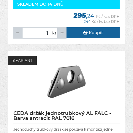
SKLADEM DO 14 DNŮ
295
,24
Kč / ks s DPH
244
Kč / ks bez DPH
Koupit
ks
8 VARIANT
CEDA držák jednotrubkový AL FALC -
Barva antracit RAL 7016
Jednoduchý trubkový držák se používá k montáži jedné