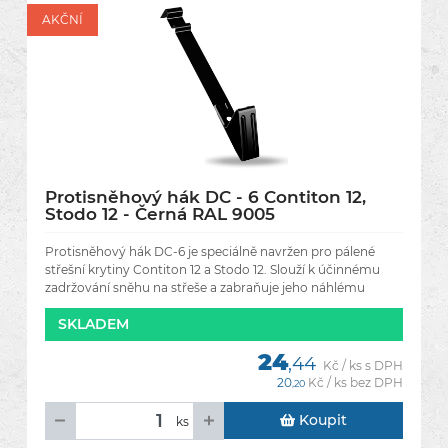
AKČNÍ
Protisněhový hák DC - 6 Contiton 12,
Stodo 12 - Černá RAL 9005
Protisněhový hák DC-6 je speciálně navržen pro pálené
střešní krytiny Contiton 12 a Stodo 12. Slouží k účinnému
zadržování sněhu na střeše a zabraňuje jeho náhlému
sesuvu,
SKLADEM
24
,44
Kč / ks s DPH
20
Kč / ks bez DPH
,20
Koupit
ks