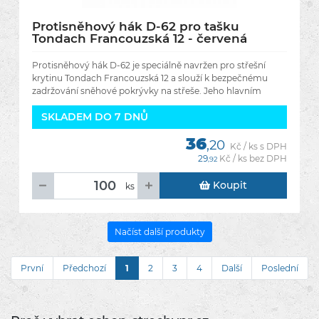
Protisněhový hák D-62 pro tašku
Tondach Francouzská 12 - červená
engoba
Protisněhový hák D-62 je speciálně navržen pro střešní
krytinu Tondach Francouzská 12 a slouží k bezpečnému
zadržování sněhové pokrývky na střeše. Jeho hlavním
úkolem je
SKLADEM DO 7 DNŮ
36
,20
Kč / ks s DPH
29
Kč / ks bez DPH
,92
Koupit
ks
Načíst další produkty
První
Předchozí
1
2
3
4
Další
Poslední