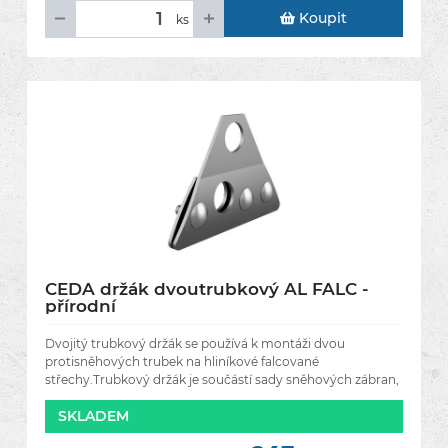
Koupit
ks
CEDA držák dvoutrubkový AL FALC -
přírodní
Dvojitý trubkový držák se používá k montáži dvou
protisněhových trubek na hliníkové falcované
střechy.Trubkový držák je součástí sady sněhových zábran,
které chrání střechu
SKLADEM