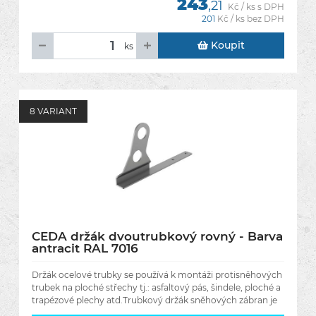
243
,21
Kč / ks s DPH
201
Kč / ks bez DPH
Koupit
ks
8 VARIANT
CEDA držák dvoutrubkový rovný - Barva
antracit RAL 7016
Držák ocelové trubky se používá k montáži protisněhových
trubek na ploché střechy tj.: asfaltový pás, šindele, ploché a
trapézové plechy atd.Trubkový držák sněhových zábran je