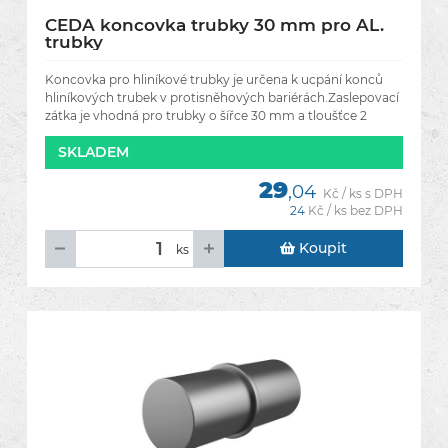
CEDA koncovka trubky 30 mm pro AL.
trubky
Koncovka pro hliníkové trubky je určena k ucpání konců
hliníkových trubek v protisněhových bariérách.Zaslepovací
zátka je vhodná pro trubky o šířce 30 mm a tloušťce 2
mm.Na
SKLADEM
29
,04
Kč / ks s DPH
24
Kč / ks bez DPH
Koupit
ks