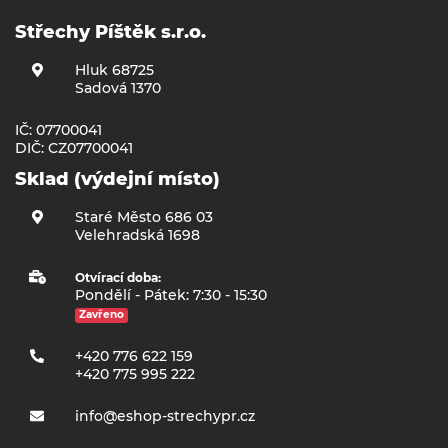
Střechy Píštěk s.r.o.
Hluk 68725
Sadová 1370
IČ: 07700041
DIČ: CZ07700041
Sklad (výdejní místo)
Staré Město 686 03
Velehradská 1698
Otvírací doba:
Pondělí - Pátek: 7:30 - 15:30
Zavřeno
+420 776 622 159
+420 775 995 222
info@eshop-strechypr.cz