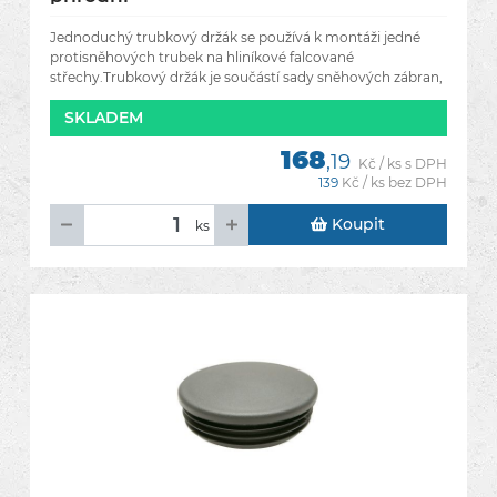
Jednoduchý trubkový držák se používá k montáži jedné
protisněhových trubek na hliníkové falcované
střechy.Trubkový držák je součástí sady sněhových zábran,
které chrání
SKLADEM
168
,19
Kč / ks s DPH
139
Kč / ks bez DPH
Koupit
ks