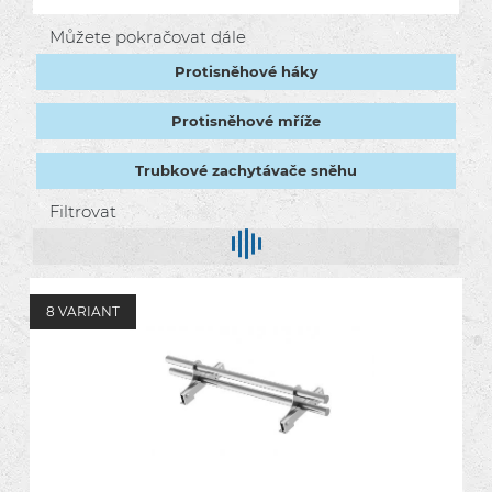
Můžete pokračovat dále
Protisněhové háky
Protisněhové mříže
Trubkové zachytávače sněhu
Filtrovat
8 VARIANT