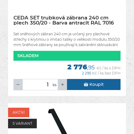
CEDA SET trubková zábrana 240 cm
plech 350/20 - Barva antracit RAL 7016
Set sněhových zábran 240 cm je určený pro plechové
střechy s krytinou o imitaci tašky o velikosti modulu 350/20
mm.Sněhové zábrany se používají k zabránění sklouzávání
sněhu ze
SKLADEM
2 776
,95
Kč / ks s DPH
2 295
Kč / ks bez DPH
Koupit
ks
AKČNÍ
5 VARIANT