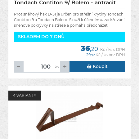
Tondach Contiton 9/ Bolero - antracit
Protisněhový hák D-51 je určen pro střešní krytiny Tondach
Contiton 9 a Tondach Bolero. Slouží k účinnému zadržování
sněhové pokrývky na střeše a pomáhá předcházet
SKLADEM DO 7 DNŮ
36
,20
Kč / ks s DPH
29
Kč / ks bez DPH
,92
Koupit
ks
4 VARIANTY