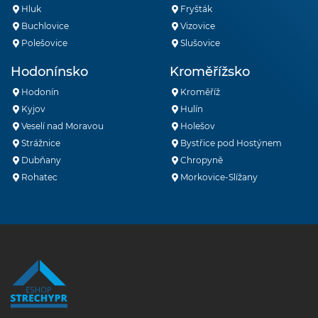
Hluk
Fryšták
Buchlovice
Vizovice
Polešovice
Slušovice
Hodonínsko
Kroměřížsko
Hodonín
Kroměříž
Kyjov
Hulín
Veselí nad Moravou
Holešov
Strážnice
Bystřice pod Hostýnem
Dubňany
Chropyně
Rohatec
Morkovice-Slížany