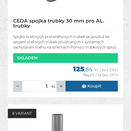
CEDA spojka trubky 30 mm pro AL.
trubky
Spojka ocelových protisněhových trubek se používá ke
spojení ocelových trubek používaných v systémech
zachytávání sněhu na střechách.Pomocí trubkových spojů
můžete vytvářet
SKLADEM
125
,84
Kč / ks s DPH
104
Kč / ks bez DPH
Koupit
ks
8 VARIANT