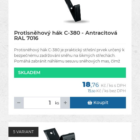
Protisněhový hák C-380 - Antracitová
RAL 7016
Protisněhový hák C-380 je praktický střešní prvek určený k
bezpečnému zadržování sněhu na šikmých střechách.
Pomáhá zabránit náhlému sesuvu sněhových mas, čímž
chrání
SKLADEM
18
,76
Kč / ks s DPH
15
Kč / ks bez DPH
,50
Koupit
ks
5 VARIANT