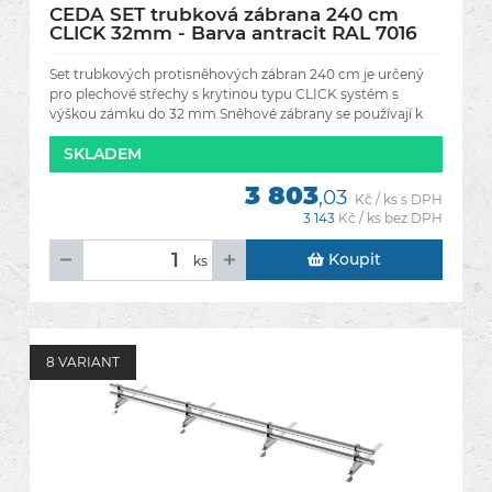
CEDA SET trubková zábrana 240 cm
CLICK 32mm - Barva antracit RAL 7016
Set trubkových protisněhových zábran 240 cm je určený
pro plechové střechy s krytinou typu CLICK systém s
výškou zámku do 32 mm.Sněhové zábrany se používají k
zabránění
SKLADEM
3 803
,03
Kč / ks s DPH
3 143
Kč / ks bez DPH
Koupit
ks
8 VARIANT