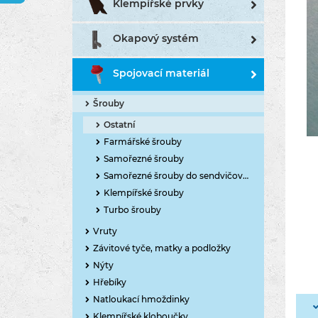
Klempířské prvky
Okapový systém
Spojovací materiál
Šrouby
Ostatní
Farmářské šrouby
Samořezné šrouby
Samořezné šrouby do sendvičových panelů
Klempířské šrouby
Turbo šrouby
Vruty
Závitové tyče, matky a podložky
Nýty
Hřebíky
Natloukací hmoždinky
Klempířské kloboučky