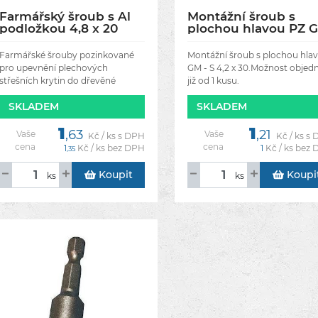
Farmářský šroub s Al
Montážní šroub s
podložkou 4,8 x 20
plochou hlavou PZ 
mm pozink
- S 4,2 x 32
Farmářské šrouby pozinkované
Montážní šroub s plochou hla
pro upevnění plechových
GM - S 4,2 x 30.Možnost objed
střešních krytin do dřevěné
již od 1 kusu.
konstrukce.Hliníková
SKLADEM
SKLADEM
podložka průměr 14 mm s EDPM
těsněním.Pozinková povrchová
1
1
úprava šroubu
,63
,21
Vaše
Vaše
Kč / ks s DPH
Kč / ks s
cena
cena
1
Kč / ks bez DPH
1
Kč / ks bez
,35
Koupit
Koupi
ks
ks