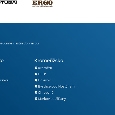
oručíme vlastní dopravou.
ko
Kroměřížsko
Kroměříž
Hulín
oravou
Holešov
Bystřice pod Hostýnem
Chropyně
Morkovice-Slížany