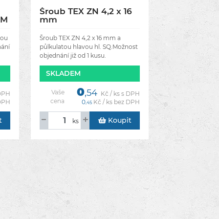
Šroub TEX ZN 4,2 x 16
GM
mm
vou
Šroub TEX ZN 4,2 x 16 mm a
nání
půlkulatou hlavou hl. SQ.Možnost
objednání již od 1 kusu.
SKLADEM
0
,54
Vaše
 DPH
Kč / ks s DPH
cena
 DPH
0
Kč / ks bez DPH
,45
t
Koupit
ks