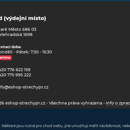
d (výdejní místo)
taré Město 686 03
elehradská 1698
vírací doba:
ndělí - Pátek: 7:30 - 15:30
avřeno
420 776 622 159
420 775 995 222
nfo@eshop-strechypr.cz
026 eshop-strechypr.cz - Všechna práva vyhrazena -
Info o zpra
vystavit kupujícímu účtenku. Zároveň je povinen zaevidovat přijatou tržbu u 
nejpozději do 48 hodin.
. Některé jsou nutné pro chod webu, jiné umožňují měřit návštěvnost, n
This site is protected by reCAPTCHA and the Google