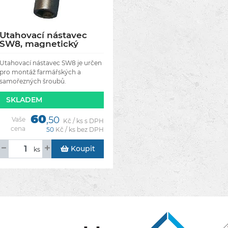
Utahovací nástavec
SW8, magnetický
Utahovací nástavec SW8 je určen
pro montáž farmářských a
samořezných šroubů.
SKLADEM
60
,50
Vaše
Kč / ks s DPH
cena
50
Kč / ks bez DPH
Koupit
ks