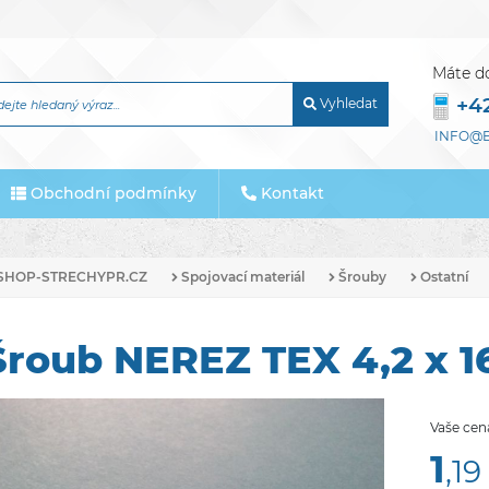
Máte d
+4
Vyhledat
INFO@E
Obchodní podmínky
Kontakt
SHOP-STRECHYPR.CZ
Spojovací materiál
Šrouby
Ostatní
Šroub NEREZ TEX 4,2 x 
Vaše cen
1
,19