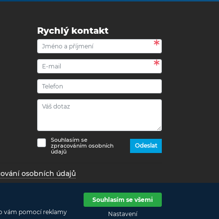
Rychlý kontakt
Souhlasím se
Odeslat
zpracováním osobních
údajů
cování osobních údajů
správce daně online: v případě technického výpadku pak
Souhlasím se všemi
ebo vám pomocí reklamy
Nastavení