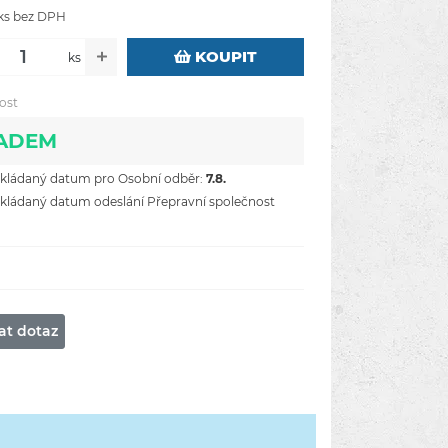
 ks bez DPH
KOUPIT
ks
ost
ADEM
ládaný datum pro Osobní odběr:
7.8.
ládaný datum odeslání Přepravní společnost
at dotaz