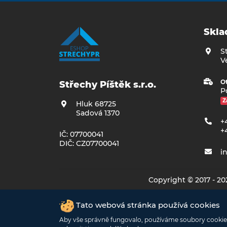
Skla
S
V
Ot
Střechy Píštěk s.r.o.
Po
Z
Hluk 68725
Sadová 1370
+
+
IČ: 07700041
DIČ: CZ07700041
i
Copyright © 2017 - 2
Podle zákona o evidenci tržeb je prodávající povinen 
Tato webová stránka používá cookies
Aby vše správně fungovalo, používáme soubory cookie