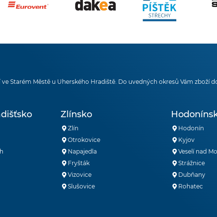
 ve Starém Městě u Uherského Hradiště. Do uvedných okresů Vám zboží d
dišťsko
Zlínsko
Hodoníns
Zlín
Hodonín
Otrokovice
Kyjov
h
Napajedla
Veselí nad M
Fryšták
Strážnice
Vizovice
Dubňany
Slušovice
Rohatec