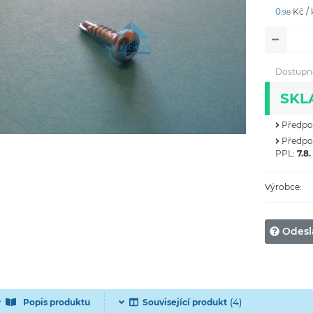
0
Kč /
,98
Dostupn
SKL
Předpok
Předpok
PPL:
7.8.
Výrobce:
Odesl
(4)
Popis produktu
Související produkt