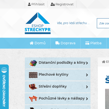
Přihlásit
Registrovat
Vše, pro Vaši střechu ...
Domů
Doprava
Platba
E
Distanční podložky a klíny
Plechové krytiny
Střešní doplňky
Pochůzné lávky a nášlapy