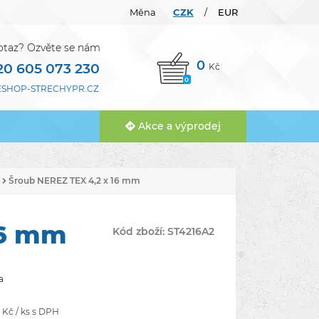
Měna
CZK
EUR
/
otaz? Ozvěte se nám
0
20 605 073 230
Kč
0
SHOP-STRECHYPR.CZ
Akce a výprodej
Šroub NEREZ TEX 4,2 x 16 mm
16 mm
Kód zboží:
ST4216A2
a
Kč / ks s DPH