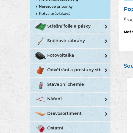
Nerezové příponky
Pop
Kotva průvlaková
Šrou
Střešní folie a pásky
Možn
Sněhové zábrany
Fotovoltaika
Sou
Odvětrání a prostupy střechou
Stavební chemie
Nářadí
Dřevosortiment
Ostatní