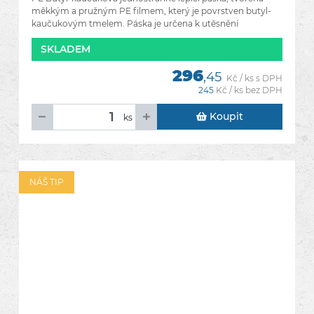
měkkým a pružným PE filmem, který je povrstven butyl-
kaučukovým tmelem. Páska je určena k utěsnění
kontralatí, zejména v
SKLADEM
296
,45
Kč / ks s DPH
245
Kč / ks bez DPH
Koupit
ks
NÁŠ TIP