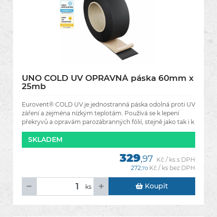
UNO COLD UV OPRAVNÁ páska 60mm x
25mb
Eurovent® COLD UV je jednostranná páska odolná proti UV
záření a zejména nízkým teplotám. Používá se k lepení
překryvů a opravám parozábranných fólií, stejně jako tak i k
SKLADEM
329
,97
Kč / ks s DPH
272
Kč / ks bez DPH
,70
Koupit
ks