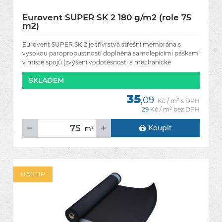
Eurovent SUPER SK 2 180 g/m2 (role 75
m2)
Eurovent SUPER SK 2 je třívrstvá střešní membrána s
vysokou paropropustností doplněná samolepícími páskami
v místě spojů (zvýšení vodotěsnosti a mechanické
odolnosti).
SKLADEM
35
,09
Kč / m² s DPH
29
Kč / m² bez DPH
Koupit
m²
NÁŠ TIP