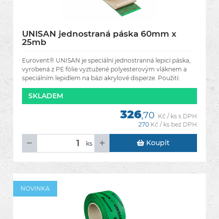
UNISAN jednostraná páska 60mm x
25mb
Eurovent® UNISAN je speciální jednostranná lepicí páska,
vyrobená z PE fólie vyztužené polyesterovým vláknem a
speciálním lepidlem na bázi akrylové disperze. Použití:
široký
SKLADEM
326
,70
Kč / ks s DPH
270
Kč / ks bez DPH
Koupit
ks
NOVINKA