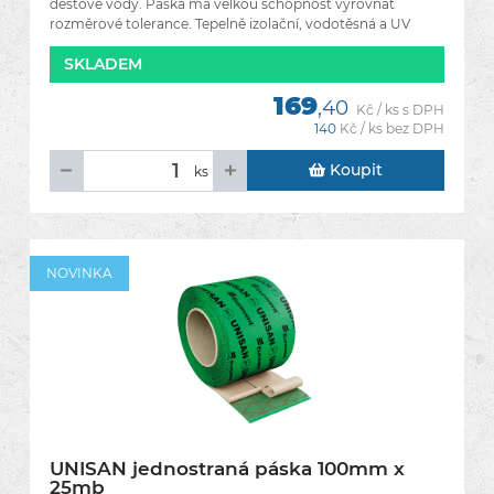
dešťové vody. Páska má velkou schopnost vyrovnat
rozměrové tolerance. Tepelně izolační, vodotěsná a UV
stabilní
SKLADEM
169
,40
Kč / ks s DPH
140
Kč / ks bez DPH
Koupit
ks
NOVINKA
UNISAN jednostraná páska 100mm x
25mb