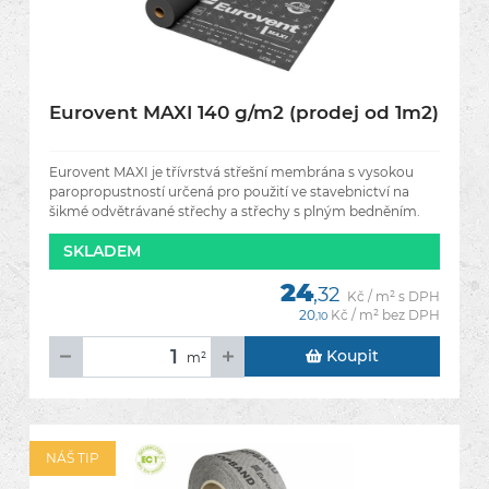
Eurovent MAXI 140 g/m2 (prodej od 1m2)
Eurovent MAXI je třívrstvá střešní membrána s vysokou
paropropustností určená pro použití ve stavebnictví na
šikmé odvětrávané střechy a střechy s plným bedněním.
Membrána má
SKLADEM
24
,32
Kč / m² s DPH
20
Kč / m² bez DPH
,10
Koupit
m²
NÁŠ TIP