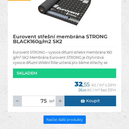
Eurovent střešní membrána STRONG
BLACK160g/m2 SK2
Eurovent STRONG – vysoce difuzní střešní membrána 160
g/m² SK2 Membrána Eurovent STRONG je čtyřvrstvá
vysoce difuzní střešní fólie určená pro šikmé střechy se
zateplením i
SKLADEM
32
,55
Kč / m² s DPH
26
Kč / m² bez DPH
,90
Koupit
m²
Načíst další produkty