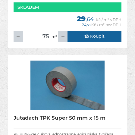
SKLADEM
29
,64
Kč / m² s DPH
24
Kč / m² bez DPH
,50
Koupit
m²
Jutadach TPK Super 50 mm x 15 m
PE Butyl-kaučuková jednostranně lepicí páska, tvořena