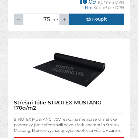
18
,09
Kč / m² s DPH
14
Kč / m² bez DPH
,95
Koupit
m²
Střešní fólie STROTEX MUSTANG
170g/m2
STROTEX MUSTANG 170V reakci na měnící se klimatické
podmínky jsme představili novou řadu membrán Strotex
Mustang, které se vyznačují vyšší odolností vůči UV záření.
Nová generace