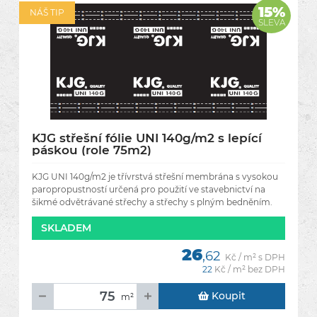
15%
NÁŠ TIP
SLEVA
KJG střešní fólie UNI 140g/m2 s lepící
páskou (role 75m2)
KJG UNI 140g/m2 je třívrstvá střešní membrána s vysokou
paropropustností určená pro použití ve stavebnictví na
šikmé odvětrávané střechy a střechy s plným bedněním.
Membrána
SKLADEM
26
,62
Kč / m² s DPH
22
Kč / m² bez DPH
Koupit
m²