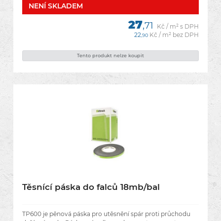
NENÍ­ SKLADEM
27
,71
Kč / m² s DPH
22
Kč / m² bez DPH
,90
Tento produkt nelze koupit
Těsnící páska do falců 18mb/bal
TP600 je pěnová páska pro utěsnění spár proti průchodu