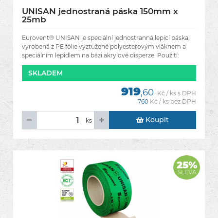
UNISAN jednostraná páska 150mm x
25mb
Eurovent® UNISAN je speciální jednostranná lepicí páska,
vyrobená z PE fólie vyztužené polyesterovým vláknem a
speciálním lepidlem na bázi akrylové disperze. Použití:
široký
SKLADEM
919
,60
Kč / ks s DPH
760
Kč / ks bez DPH
Koupit
ks
25%
SLEVA