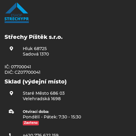
Střechy Píštěk s.r.o.
Hluk 68725
Sadová 1370
IČ: 07700041
DIČ: CZ07700041
Sklad (výdejní místo)
Staré Město 686 03
Velehradská 1698
Otvírací doba:
Pondělí - Pátek: 7:30 - 15:30
Zavřeno
+420 776 622 159