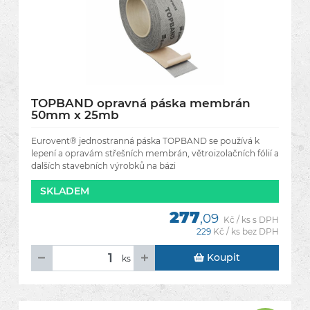
TOPBAND opravná páska membrán
50mm x 25mb
Eurovent® jednostranná páska TOPBAND se používá k
lepení a opravám střešních membrán, větroizolačních fólií a
dalších stavebních výrobků na bázi
polypropylénu.Perfektně se
SKLADEM
277
,09
Kč / ks s DPH
229
Kč / ks bez DPH
Koupit
ks