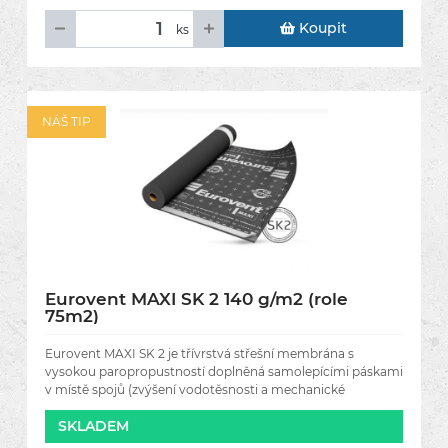
Koupit
ks
NÁŠ TIP
Eurovent MAXI SK 2 140 g/m2 (role
75m2)
Eurovent MAXI SK 2 je třívrstvá střešní membrána s
vysokou paropropustností doplněná samolepícími páskami
v místě spojů (zvýšení vodotěsnosti a mechanické
odolnosti). Určená
SKLADEM