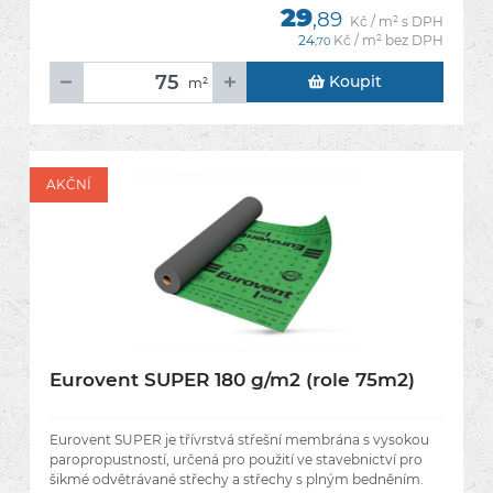
29
,89
Kč / m² s DPH
24
Kč / m² bez DPH
,70
Koupit
m²
AKČNÍ
Eurovent SUPER 180 g/m2 (role 75m2)
Eurovent SUPER je třívrstvá střešní membrána s vysokou
paropropustností, určená pro použití ve stavebnictví pro
šikmé odvětrávané střechy a střechy s plným bedněním.