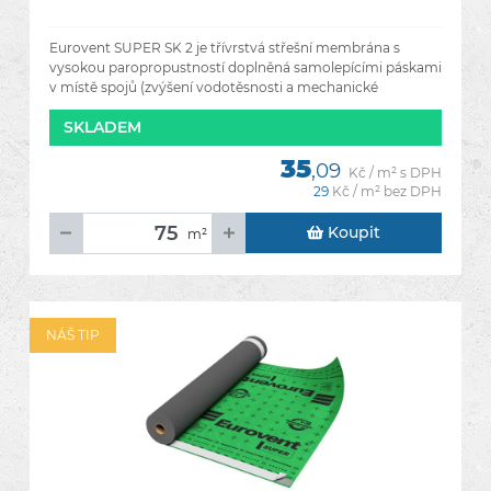
Eurovent SUPER SK 2 je třívrstvá střešní membrána s
vysokou paropropustností doplněná samolepícími páskami
v místě spojů (zvýšení vodotěsnosti a mechanické
odolnosti).
SKLADEM
35
,09
Kč / m² s DPH
29
Kč / m² bez DPH
Koupit
m²
NÁŠ TIP