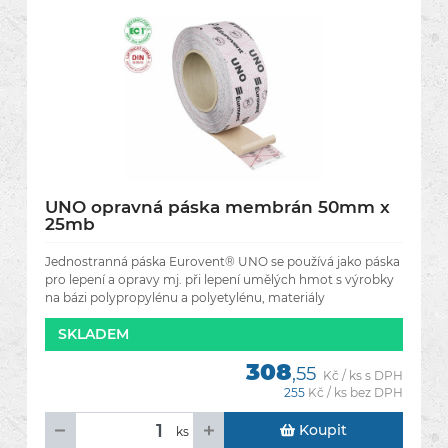
UNO opravná páska membrán 50mm x
25mb
Jednostranná páska Eurovent® UNO se používá jako páska
pro lepení a opravy mj. při lepení umělých hmot s výrobky
na bázi polypropylénu a polyetylénu, materiály
vyztuženými
SKLADEM
308
,55
Kč / ks s DPH
255
Kč / ks bez DPH
Koupit
ks