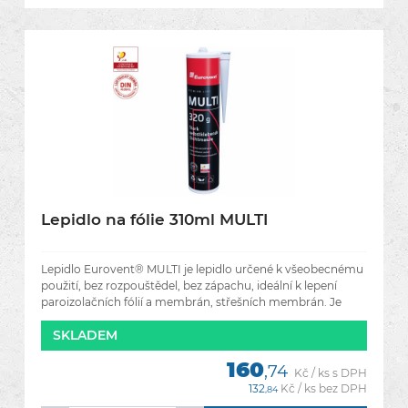
Lepidlo na fólie 310ml MULTI
Lepidlo Eurovent® MULTI je lepidlo určené k všeobecnému
použití, bez rozpouštědel, bez zápachu, ideální k lepení
paroizolačních fólií a membrán, střešních membrán. Je
SKLADEM
160
,74
Kč / ks s DPH
132
Kč / ks bez DPH
,84