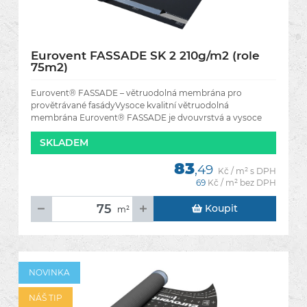
Eurovent FASSADE SK 2 210g/m2 (role
75m2)
Eurovent® FASSADE – větruodolná membrána pro
provětrávané fasádyVysoce kvalitní větruodolná
membrána Eurovent® FASSADE je dvouvrstvá a vysoce
paropropustná fólie určená pro
SKLADEM
83
,49
Kč / m² s DPH
69
Kč / m² bez DPH
Koupit
m²
NOVINKA
NÁŠ TIP