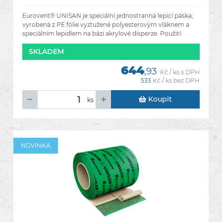
Eurovent® UNISAN je speciální jednostranná lepicí páska,
vyrobená z PE fólie vyztužené polyesterovým vláknem a
speciálním lepidlem na bázi akrylové disperze. Použití:
široký
SKLADEM
644
,93
Kč / ks s DPH
533
Kč / ks bez DPH
Koupit
ks
NOVINKA