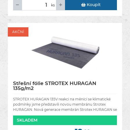
Koupit
ks
AKČNÍ
Střešní fólie STROTEX HURAGÁN
135g/m2
STROTEX HURAGAN 135V reakci na měnící se klimatické
podmínky jsme představili novou membránu Strotex
HURAGAN. Nová generace membrán Strotex HURAGAN se
vyznačuje zvýšenou odolností, která
SKLADEM