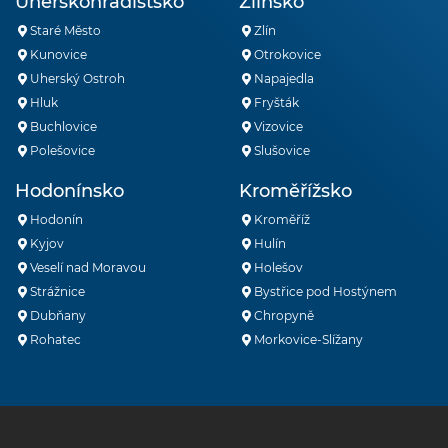
Uherskohradišťsko
Zlínsko
Staré Město
Zlín
Kunovice
Otrokovice
Uherský Ostroh
Napajedla
Hluk
Fryšták
Buchlovice
Vizovice
Polešovice
Slušovice
Hodonínsko
Kroměřížsko
Hodonín
Kroměříž
Kyjov
Hulín
Veselí nad Moravou
Holešov
Strážnice
Bystřice pod Hostýnem
Dubňany
Chropyně
Rohatec
Morkovice-Slížany