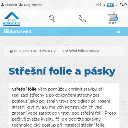
Měna
CZK
/
EUR
Přihlásit
Registrovat
0
0
Kč
Sortiment
ESHOP-STRECHYPR.CZ
Střešní folie a pásky
Střešní folie a pásky
Střešní fólie
Vám pomůžou chránit stavbu při
realizaci střechy a po dokončení střechy zas
poslouží jako pojistná vrstva pro odkap při rosení
střešní krytiny a u malých konstrukčních vad,
zabrání vodě zatéct do vrstev pod střešní fólií. Proto
pečlivě zvažte kvalitu fólie a dodržte správný
technologický postup při instalaci střešní fólie.