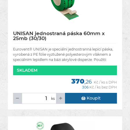
UNISAN jednostraná páska 60mm x
25mb (30/30)
Eurovent® UNISAN je speciální jednostranná lepicí páska,
vyrobená z PE fólie vyztužené polyesterovým vláknem a
speciálním lepidlem na bázi akrylové disperze. Použití:
široký
SKLADEM
370
,26
Kč / ks s DPH
306
Kč / ks bez DPH
Koupit
ks