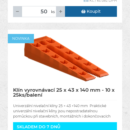
9
Kč / ks bez DPH
,18
Koupit
ks
NOVINKA
Klín vyrovnávací 25 x 43 x 140 mm - 10 x
25ks/balení
Univerzální nivelační klíny 25 × 43 ×140 mm Praktické
univerzální nivelační klíny jsou nepostradatelnou
pomůckou při stavebních, montážních i dokončovacích
pracích.
SKLADEM DO 7 DNŮ