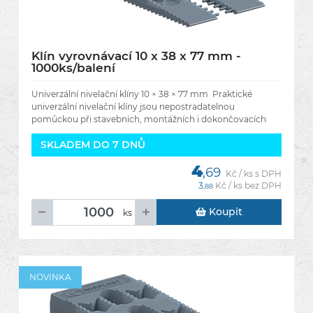
Klín vyrovnávací 10 x 38 x 77 mm -
1000ks/balení
Univerzální nivelační klíny 10 × 38 × 77 mm Praktické
univerzální nivelační klíny jsou nepostradatelnou
pomůckou při stavebních, montážních i dokončovacích
pracích. Umožňují
SKLADEM DO 7 DNŮ
4
,69
Kč / ks s DPH
3
Kč / ks bez DPH
,88
Koupit
ks
NOVINKA