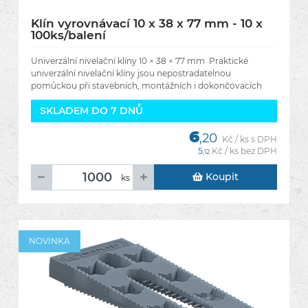
Klín vyrovnávací 10 x 38 x 77 mm - 10 x
100ks/balení
Univerzální nivelační klíny 10 × 38 × 77 mm Praktické
univerzální nivelační klíny jsou nepostradatelnou
pomůckou při stavebních, montážních i dokončovacích
pracích. Umožňují
SKLADEM DO 7 DNŮ
6
,20
Kč / ks s DPH
5
Kč / ks bez DPH
,12
Koupit
ks
NOVINKA