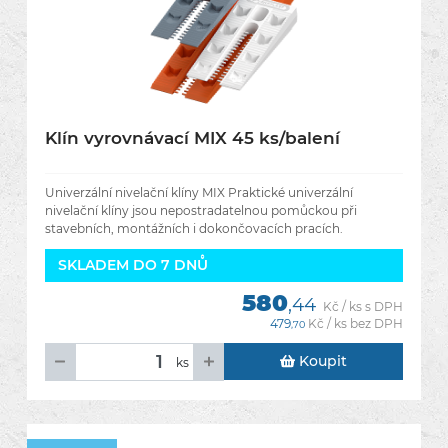
Klín vyrovnávací MIX 45 ks/balení
Univerzální nivelační klíny MIX Praktické univerzální
nivelační klíny jsou nepostradatelnou pomůckou při
stavebních, montážních i dokončovacích pracích.
Umožňují rychlé a
SKLADEM DO 7 DNŮ
580
,44
Kč / ks s DPH
479
Kč / ks bez DPH
,70
Koupit
ks