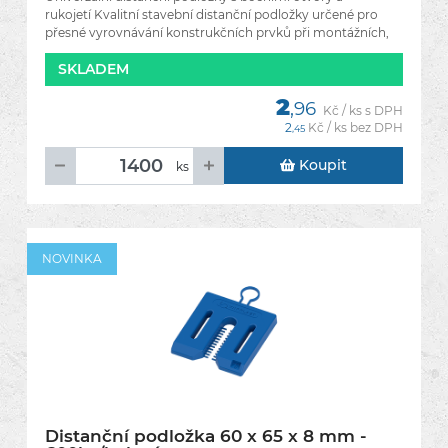
rukojetí Kvalitní stavební distanční podložky určené pro
přesné vyrovnávání konstrukčních prvků při montážních,
SKLADEM
2
,96
Kč / ks s DPH
2
Kč / ks bez DPH
,45
Koupit
ks
NOVINKA
Distanční podložka 60 x 65 x 8 mm -