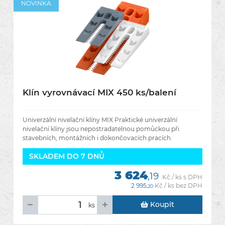
NOVINKA
Klín vyrovnávací MIX 450 ks/balení
Univerzální nivelační klíny MIX Praktické univerzální
nivelační klíny jsou nepostradatelnou pomůckou při
stavebních, montážních i dokončovacích pracích.
Umožňují rychlé a
SKLADEM DO 7 DNŮ
3 624
,19
Kč / ks s DPH
2 995
Kč / ks bez DPH
,20
Koupit
ks