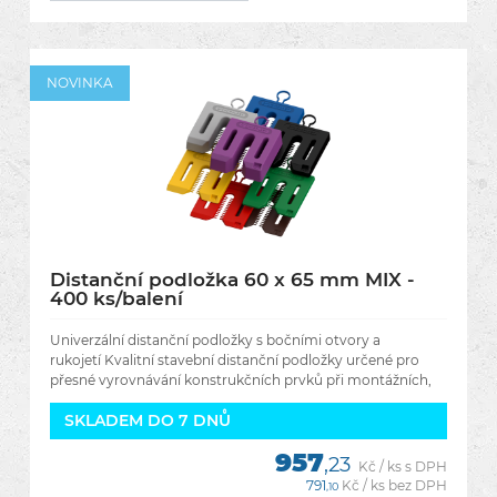
NOVINKA
Distanční podložka 60 x 65 mm MIX -
400 ks/balení
Univerzální distanční podložky s bočními otvory a
rukojetí Kvalitní stavební distanční podložky určené pro
přesné vyrovnávání konstrukčních prvků při montážních,
SKLADEM DO 7 DNŮ
957
,23
Kč / ks s DPH
791
Kč / ks bez DPH
,10