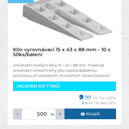
Klín vyrovnávací 15 x 43 x 88 mm - 10 x
50ks/balení
Univerzální nivelační klíny 15 × 43 × 88 mm Praktické
univerzální nivelační klíny jsou nepostradatelnou
pomůckou při stavebních, montážních i dokončovacích
pracích. Umožňují
SKLADEM DO 7 DNŮ
9
,99
Kč / ks s DPH
8
Kč / ks bez DPH
,26
Koupit
ks