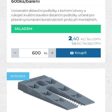
600ks/balení
Univerzální distanční podložky s bočními otvory a
rukojetí Kvalitní stavební distanční podložky určené pro
přesné vyrovnávání konstrukčních prvků při montážních,
SKLADEM
2
,40
Kč / ks s DPH
1
Kč / ks bez DPH
,98
Koupit
ks
NOVINKA