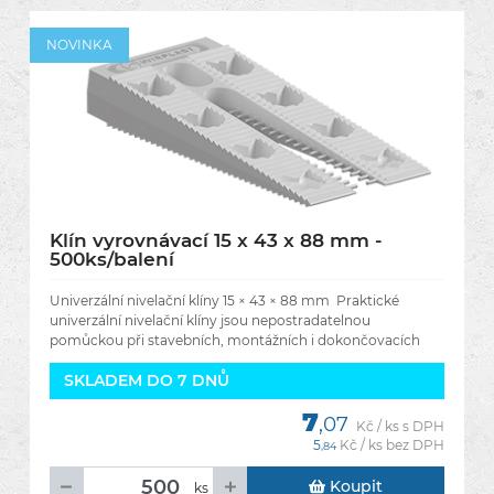
NOVINKA
Klín vyrovnávací 15 x 43 x 88 mm -
500ks/balení
Univerzální nivelační klíny 15 × 43 × 88 mm Praktické
univerzální nivelační klíny jsou nepostradatelnou
pomůckou při stavebních, montážních i dokončovacích
pracích. Umožňují
SKLADEM DO 7 DNŮ
7
,07
Kč / ks s DPH
5
Kč / ks bez DPH
,84
Koupit
ks