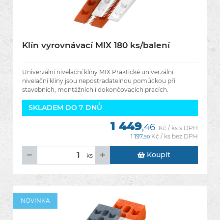
Klín vyrovnávací MIX 180 ks/balení
Univerzální nivelační klíny MIX Praktické univerzální
nivelační klíny jsou nepostradatelnou pomůckou při
stavebních, montážních i dokončovacích pracích.
Umožňují rychlé a
SKLADEM DO 7 DNŮ
1 449
,46
Kč / ks s DPH
1 197
Kč / ks bez DPH
,90
Koupit
ks
NOVINKA