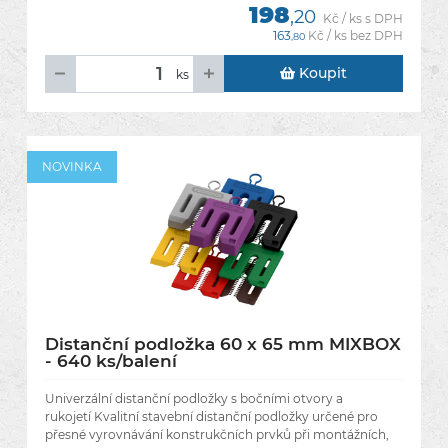
198
,20
Kč / ks s DPH
163
Kč / ks bez DPH
,80
Koupit
ks
NOVINKA
Distanční podložka 60 x 65 mm MIXBOX
- 640 ks/balení
Univerzální distanční podložky s bočními otvory a
rukojetí Kvalitní stavební distanční podložky určené pro
přesné vyrovnávání konstrukčních prvků při montážních,