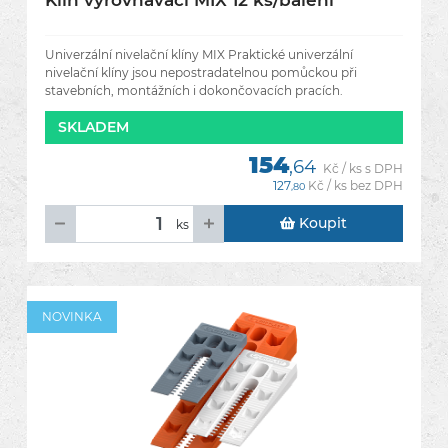
Klín vyrovnávací MIX 12 ks/balení
Univerzální nivelační klíny MIX Praktické univerzální
nivelační klíny jsou nepostradatelnou pomůckou při
stavebních, montážních i dokončovacích pracích.
Umožňují rychlé a
SKLADEM
154
,64
Kč / ks s DPH
127
Kč / ks bez DPH
,80
Koupit
ks
NOVINKA