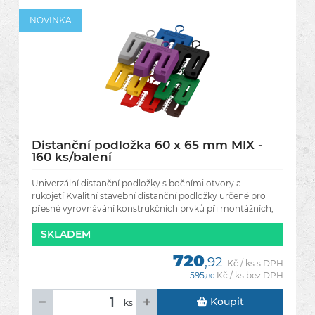
NOVINKA
Distanční podložka 60 x 65 mm MIX -
160 ks/balení
Univerzální distanční podložky s bočními otvory a
rukojetí Kvalitní stavební distanční podložky určené pro
přesné vyrovnávání konstrukčních prvků při montážních,
SKLADEM
720
,92
Kč / ks s DPH
595
Kč / ks bez DPH
,80
Koupit
ks