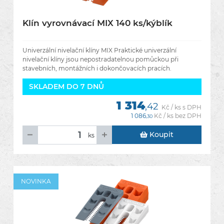
Klín vyrovnávací MIX 140 ks/kýblík
Univerzální nivelační klíny MIX Praktické univerzální
nivelační klíny jsou nepostradatelnou pomůckou při
stavebních, montážních i dokončovacích pracích.
Umožňují rychlé a
SKLADEM DO 7 DNŮ
1 314
,42
Kč / ks s DPH
1 086
Kč / ks bez DPH
,30
Koupit
ks
NOVINKA