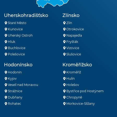
Uherskohradišťsko
Zlínsko
Staré Město
Zlín
Kunovice
Otrokovice
Uherský Ostroh
Napajedla
Hluk
Fryšták
Buchlovice
Vizovice
Polešovice
Slušovice
Hodonínsko
Kroměřížsko
Hodonín
Kroměříž
Kyjov
Hulín
Veselí nad Moravou
Holešov
Strážnice
Bystřice pod Hostýnem
Dubňany
Chropyně
Rohatec
Morkovice-Slížany