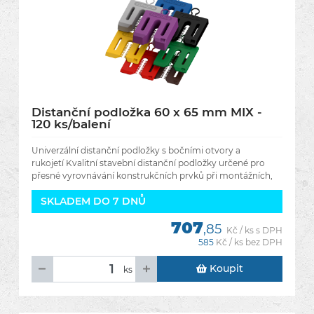
Distanční podložka 60 x 65 mm MIX -
120 ks/balení
Univerzální distanční podložky s bočními otvory a
rukojetí Kvalitní stavební distanční podložky určené pro
přesné vyrovnávání konstrukčních prvků při montážních,
SKLADEM DO 7 DNŮ
707
,85
Kč / ks s DPH
585
Kč / ks bez DPH
Koupit
ks