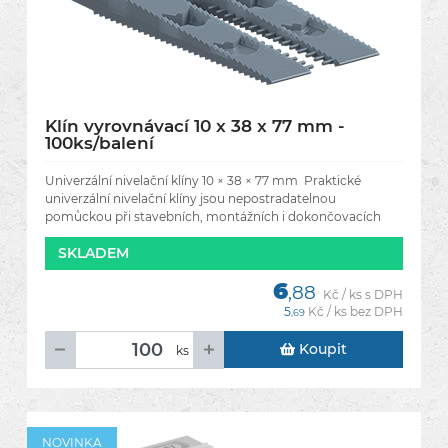
Klín vyrovnávací 10 x 38 x 77 mm -
100ks/balení
Univerzální nivelační klíny 10 × 38 × 77 mm Praktické
univerzální nivelační klíny jsou nepostradatelnou
pomůckou při stavebních, montážních i dokončovacích
pracích. Umožňují
SKLADEM
6
,88
Kč / ks s DPH
5
Kč / ks bez DPH
,69
Koupit
ks
NOVINKA