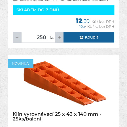
pracích.
SKLADEM DO 7 DNŮ
12
,39
Kč / ks s DPH
10
Kč / ks bez DPH
,24
Koupit
ks
NOVINKA
Klín vyrovnávací 25 x 43 x 140 mm -
25ks/balení