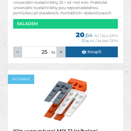
Univerzální nivelační klíny 25 × 43 ×140 mm Praktické
univerzální nivelační klíny jsou nepostradatelnou
pomůckou při stavebních, montážních i dokončovacích
pracích.
SKLADEM
20
,64
Kč / ks s DPH
17
Kč / ks bez DPH
,06
Koupit
ks
NOVINKA