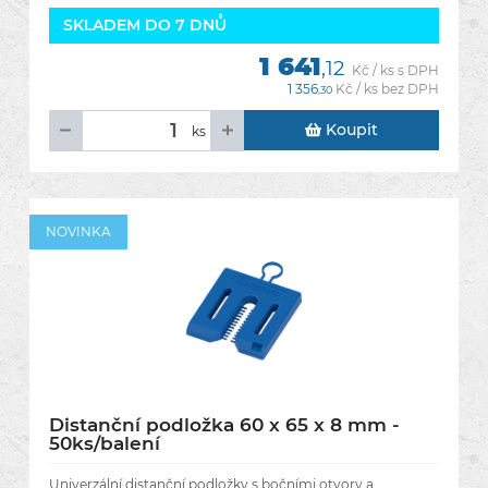
SKLADEM DO 7 DNŮ
1 641
,12
Kč / ks s DPH
1 356
Kč / ks bez DPH
,30
Koupit
ks
NOVINKA
Distanční podložka 60 x 65 x 8 mm -
50ks/balení
Univerzální distanční podložky s bočními otvory a