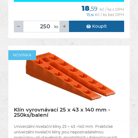
18
,59
Kč / ks s DPH
15
Kč / ks bez DPH
,36
Koupit
ks
NOVINKA
Klín vyrovnávací 25 x 43 x 140 mm -
250ks/balení
Univerzální nivelační klíny 25 × 43 ×140 mm Praktické
univerzální nivelační klíny jsou nepostradatelnou
pomůckou při stavebních, montážních i dokončovacích