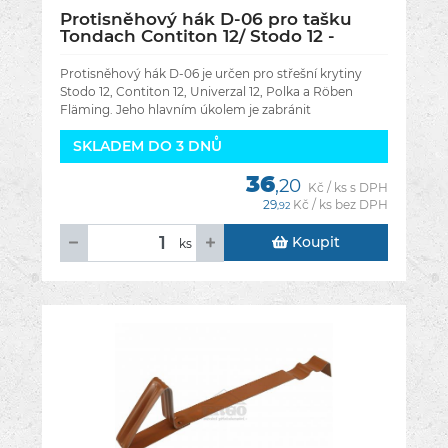
Protisněhový hák D-06 pro tašku
Tondach Contiton 12/ Stodo 12 -
Barva černá engoba
Protisněhový hák D-06 je určen pro střešní krytiny
Stodo 12, Contiton 12, Univerzal 12, Polka a Röben
Fläming. Jeho hlavním úkolem je zabránit
nekontrolovanému sesuvu sněhu a ledu ze
SKLADEM DO 3 DNŮ
36
,20
Kč / ks s DPH
29
Kč / ks bez DPH
,92
Koupit
ks