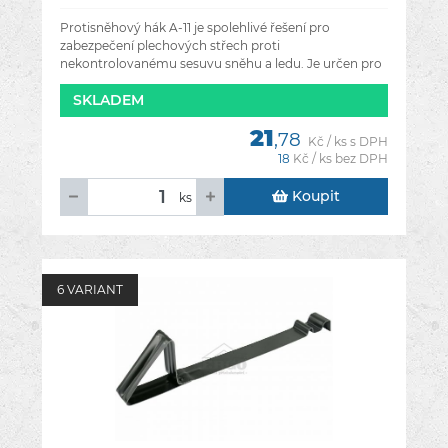
7021/7016
Protisněhový hák A-11 je spolehlivé řešení pro
zabezpečení plechových střech proti
nekontrolovanému sesuvu sněhu a ledu. Je určen pro
velkoformátové tvarované plechové krytiny
SKLADEM
21
,78
Kč / ks s DPH
18
Kč / ks bez DPH
Koupit
ks
6 VARIANT