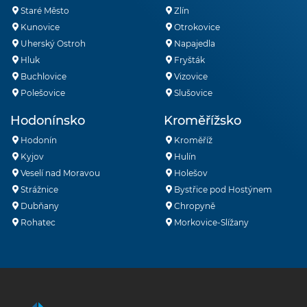
Staré Město
Zlín
Kunovice
Otrokovice
Uherský Ostroh
Napajedla
Hluk
Fryšták
Buchlovice
Vizovice
Polešovice
Slušovice
Hodonínsko
Kroměřížsko
Hodonín
Kroměříž
Kyjov
Hulín
Veselí nad Moravou
Holešov
Strážnice
Bystřice pod Hostýnem
Dubňany
Chropyně
Rohatec
Morkovice-Slížany