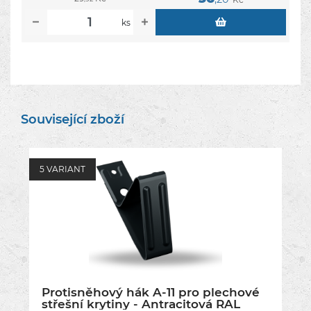
ks
Související zboží
5 VARIANT
Protisněhový hák A-11 pro plechové
střešní krytiny - Antracitová RAL