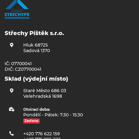
Střechy Píštěk s.r.o.
Hluk 68725
Sadová 1370
IČ: 07700041
DIČ: CZ07700041
Sklad (výdejní místo)
Staré Město 686 03
Velehradská 1698
Otvírací doba:
Pondělí - Pátek: 7:30 - 15:30
Zavřeno
+420 776 622 159