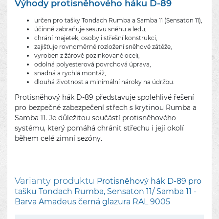
Výhody protisněhového háku D-89
určen pro tašky Tondach Rumba a Samba 11 (Sensaton 11),
účinně zabraňuje sesuvu sněhu a ledu,
chrání majetek, osoby i střešní konstrukci,
zajišťuje rovnoměrné rozložení sněhové zátěže,
vyroben z žárově pozinkované oceli,
odolná polyesterová povrchová úprava,
snadná a rychlá montáž,
dlouhá životnost a minimální nároky na údržbu.
Protisněhový hák D-89 představuje spolehlivé řešení
pro bezpečné zabezpečení střech s krytinou Rumba a
Samba 11. Je důležitou součástí protisněhového
systému, který pomáhá chránit střechu i její okolí
během celé zimní sezóny.
Varianty produktu
Protisněhový hák D-89 pro
tašku Tondach Rumba, Sensaton 11/ Samba 11 -
Barva Amadeus černá glazura RAL 9005