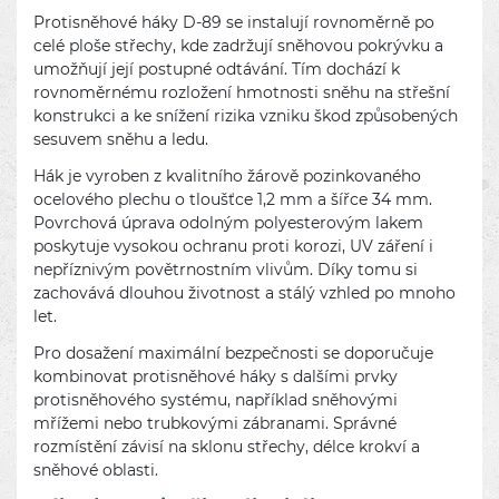
Protisněhové háky D-89 se instalují rovnoměrně po
celé ploše střechy, kde zadržují sněhovou pokrývku a
umožňují její postupné odtávání. Tím dochází k
rovnoměrnému rozložení hmotnosti sněhu na střešní
konstrukci a ke snížení rizika vzniku škod způsobených
sesuvem sněhu a ledu.
Hák je vyroben z kvalitního žárově pozinkovaného
ocelového plechu o tloušťce 1,2 mm a šířce 34 mm.
Povrchová úprava odolným polyesterovým lakem
poskytuje vysokou ochranu proti korozi, UV záření i
nepříznivým povětrnostním vlivům. Díky tomu si
zachovává dlouhou životnost a stálý vzhled po mnoho
let.
Pro dosažení maximální bezpečnosti se doporučuje
kombinovat protisněhové háky s dalšími prvky
protisněhového systému, například sněhovými
mřížemi nebo trubkovými zábranami. Správné
rozmístění závisí na sklonu střechy, délce krokví a
sněhové oblasti.