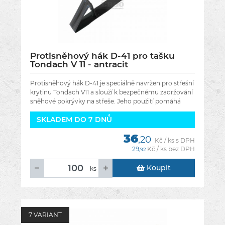
Protisněhový hák D-41 pro tašku
Tondach V 11 - antracit
Protisněhový hák D-41 je speciálně navržen pro střešní
krytinu Tondach V11 a slouží k bezpečnému zadržování
sněhové pokrývky na střeše. Jeho použití pomáhá
zabránit
SKLADEM DO 7 DNŮ
36
,20
Kč / ks s DPH
29
Kč / ks bez DPH
,92
Koupit
ks
7 VARIANT