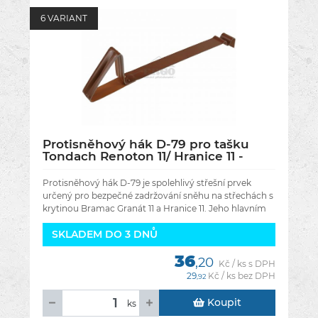
6 VARIANT
Protisněhový hák D-79 pro tašku
Tondach Renoton 11/ Hranice 11 -
Barva červená engoba RAL 8004
Protisněhový hák D-79 je spolehlivý střešní prvek
určený pro bezpečné zadržování sněhu na střechách s
krytinou Bramac Granát 11 a Hranice 11. Jeho hlavním
úkolem je zabránit
SKLADEM DO 3 DNŮ
36
,20
Kč / ks s DPH
29
Kč / ks bez DPH
,92
Koupit
ks