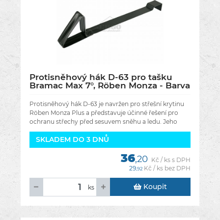
Protisněhový hák D-63 pro tašku
Bramac Max 7°, Röben Monza - Barva
antracitová engoba
Protisněhový hák D-63 je navržen pro střešní krytinu
Röben Monza Plus a představuje účinné řešení pro
ochranu střechy před sesuvem sněhu a ledu. Jeho
hlavní funkcí je bezpečné
SKLADEM DO 3 DNŮ
36
,20
Kč / ks s DPH
29
Kč / ks bez DPH
,92
Koupit
ks