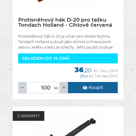
Protisněhový hák D-20 pro tašku
Tondach Holland - Cihlově červená
RAL 8023
Protisněhový hák D-20 je určen pro střešní krytinu
Tondach Holland a slouží jako účinná ochrana proti
sesuvu sněhu a ledu ze střechy. Jeho použití zvyšuje
bezpečnost osob
SKLADEM DO 14 DNŮ
36
,20
Kč / ks s DPH
29
Kč / ks bez DPH
,92
Koupit
ks
2 VARIANTY