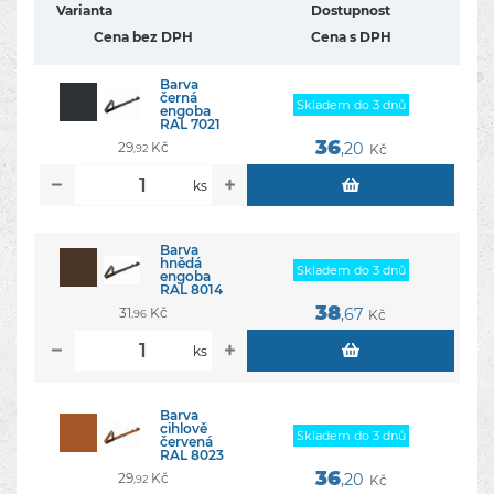
Varianta
Dostupnost
Cena bez DPH
Cena s DPH
Barva
černá
Skladem do 3 dnů
engoba
RAL 7021
36
29
Kč
,20
Kč
,92
ks
Barva
hnědá
Skladem do 3 dnů
engoba
RAL 8014
38
31
Kč
,67
Kč
,96
ks
Barva
cihlově
Skladem do 3 dnů
červená
RAL 8023
36
29
Kč
,20
Kč
,92