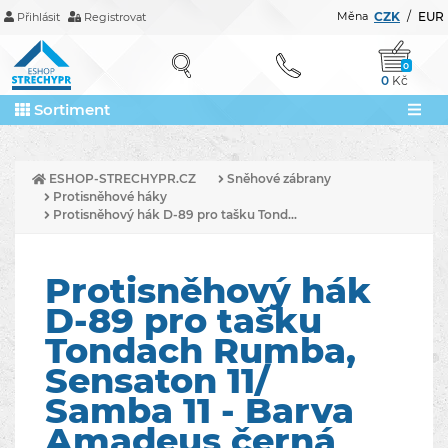
Měna
CZK
/
EUR
Přihlásit
Registrovat
0
0
Kč
Sortiment
ESHOP-STRECHYPR.CZ
Sněhové zábrany
Protisněhové háky
Protisněhový hák D-89 pro tašku Tond...
Protisněhový hák
D-89 pro tašku
Tondach Rumba,
Sensaton 11/
Samba 11 - Barva
Amadeus černá