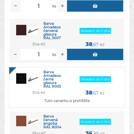
ks
Barva
Amadeus
červená
Skladem do 3 dnů
glazura
RAL 3007
38
31
Kč
,67
Kč
,96
ks
Barva
Amadeus
černá
Skladem do 3 dnů
glazura
RAL 9005
38
31
Kč
,67
Kč
,96
Tuto variantu si prohlížíte
Barva
červená
Skladem do 3 dnů
engoba
RAL 8004
36
29
Kč
,20
Kč
,92