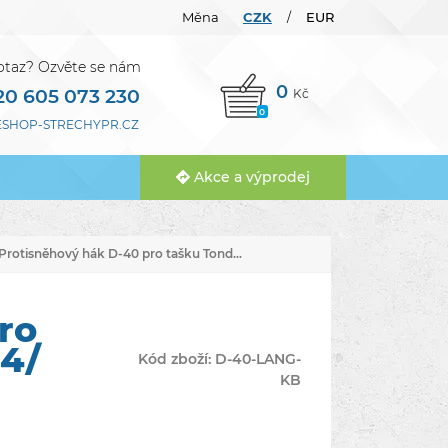
Měna
CZK
EUR
/
otaz? Ozvěte se nám
0
20 605 073 230
Kč
0
SHOP-STRECHYPR.CZ
Akce a výprodej
Protisněhový hák D-40 pro tašku Tond...
ro
14/
Kód zboží:
D-40-LANG-
KB