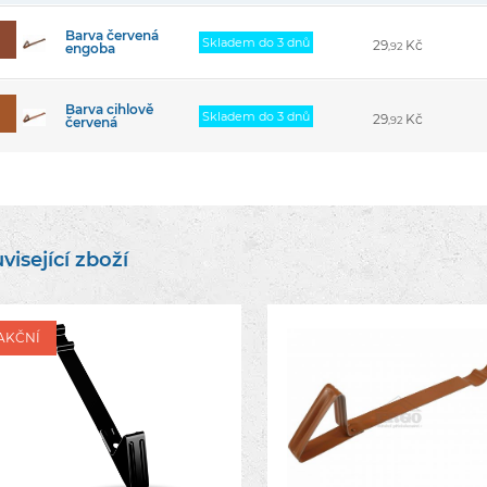
Barva červená
Skladem do 3 dnů
29
Kč
engoba
,92
Barva cihlově
Skladem do 3 dnů
29
Kč
červená
,92
visející zboží
AKČNÍ