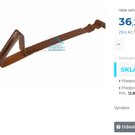
Vaše cen
36
29
Kč 
,92
Dostupn
SKL
Předpok
Předpok
PPL:
12.8
Výrobce:
Odesl