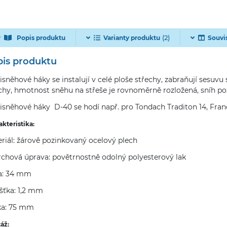
(2)
Popis produktu
Varianty produktu
Souvi
is produktu
isněhové háky se instalují v celé ploše střechy, zabraňují sesuvu 
chy, hmotnost sněhu na střeše je rovnoměrně rozložená, sníh po
isněhové háky D-40 se hodí např. pro Tondach Traditon 14, Fran
kteristika:
riál: žárově pozinkovaný ocelový plech
chová úprava: povětrnostně odolný polyesterový lak
a: 34 mm
šťka: 1,2 mm
ka: 75 mm
áž: