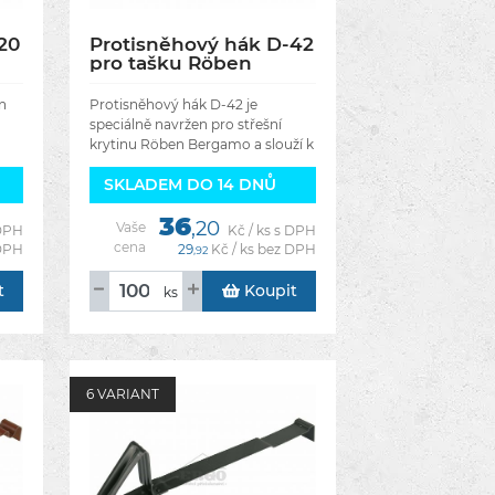
20
Protisněhový hák D-42
pro tašku Röben
Bergamo, Creaton
Domino - Barva
n
Protisněhový hák D-42 je
antracitová engoba
speciálně navržen pro střešní
mat
krytinu Röben Bergamo a slouží k
účinnému zadržování sněhu na
SKLADEM DO 14 DNŮ
střeše. Jeho hlavním úkolem je
zabránit nekontrolovanému
36
,20
Vaše
 DPH
Kč / ks s DPH
cena
 DPH
29
Kč / ks bez DPH
,92
t
Koupit
ks
6 VARIANT