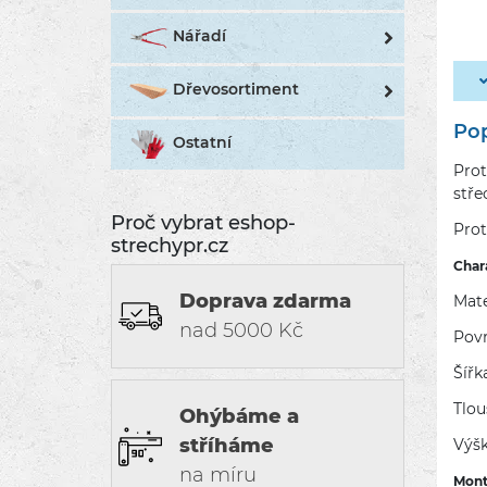
Nářadí
Dřevosortiment
Pop
Ostatní
Prot
stře
Proč vybrat eshop-
Prot
strechypr.cz
Chara
Doprava zdarma
Mate
nad 5000 Kč
Povr
Šířk
Tlou
Ohýbáme a
stříháme
Výš
na míru
Mont