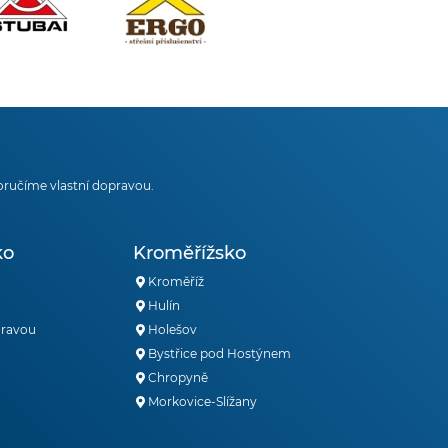
oručíme vlastní dopravou.
ko
Kroměřížsko
Kroměříž
Hulín
oravou
Holešov
Bystřice pod Hostýnem
Chropyně
Morkovice-Slížany