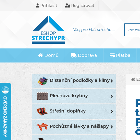
Přihlásit
Registrovat
Vše, pro Vaši střechu ...
Domů
Doprava
Platba
E
Distanční podložky a klíny
Plechové krytiny
Střešní doplňky
Pochůzné lávky a nášlapy