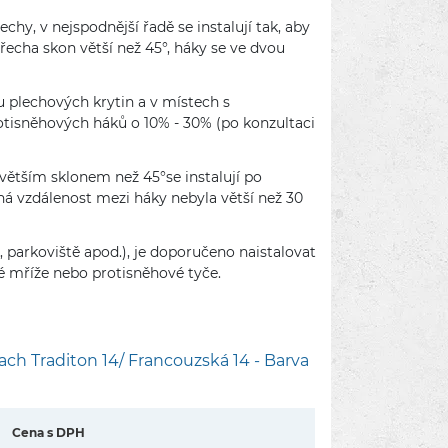
hy, v nejspodnější řadě se instalují tak, aby
echa skon větší než 45°, háky se ve dvou
u plechových krytin a v místech s
tisněhových háků o 10% - 30% (po konzultaci
 větším sklonem než 45°se instalují po
á vzdálenost mezi háky nebyla větší než 30
 parkoviště apod.), je doporučeno naistalovat
 mříže nebo protisněhové tyče.
ch Traditon 14/ Francouzská 14 - Barva
Cena s DPH