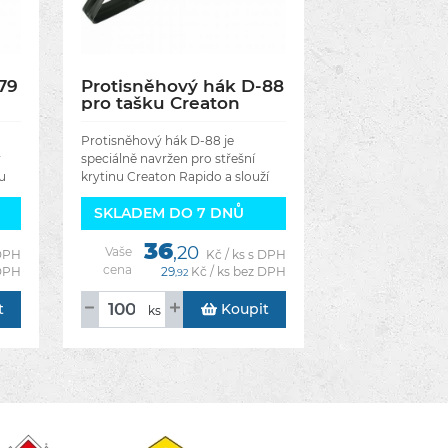
79
Protisněhový hák D-88
pro tašku Creaton
1 -
Rapido - Barva antracit
ba
Protisněhový hák D-88 je
ý
speciálně navržen pro střešní
u
krytinu Creaton Rapido a slouží
ac
jako účinná ochrana proti
SKLADEM DO 7 DNŮ
nekontrolovanému sesuvu sněhu
a ledu ze střechy. Díky správnému
36
,20
Vaše
 DPH
Kč / ks s DPH
cena
 DPH
29
Kč / ks bez DPH
,92
t
Koupit
ks