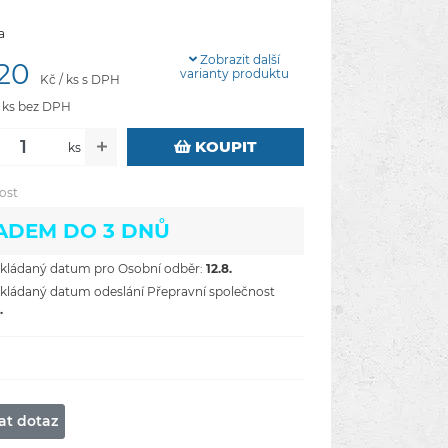
a
Zobrazit další
,20
varianty produktu
Kč / ks s DPH
/ ks bez DPH
KOUPIT
ks
ost
ADEM DO 3 DNŮ
ládaný datum pro Osobní odběr:
12.8.
ládaný datum odeslání Přepravní společnost
.
at dotaz