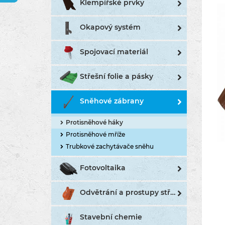
Klempířské prvky
Okapový systém
Spojovací materiál
Střešní folie a pásky
Sněhové zábrany
Protisněhové háky
Protisněhové mříže
Trubkové zachytávače sněhu
Fotovoltaika
Odvětrání a prostupy střechou
Stavební chemie