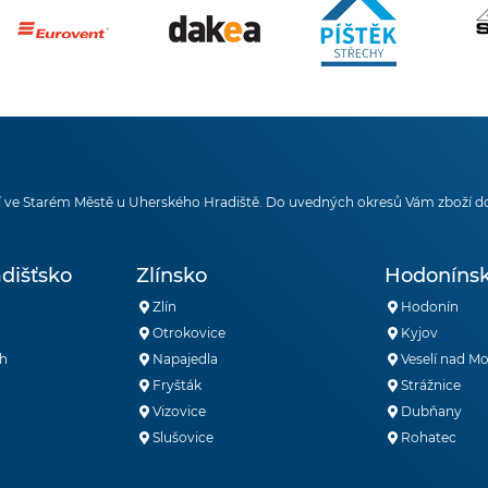
 ve Starém Městě u Uherského Hradiště. Do uvedných okresů Vám zboží d
dišťsko
Zlínsko
Hodoníns
Zlín
Hodonín
Otrokovice
Kyjov
h
Napajedla
Veselí nad M
Fryšták
Strážnice
Vizovice
Dubňany
Slušovice
Rohatec