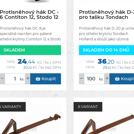
Protisněhový hák DC -
Protisněhový hák D-
6 Contiton 12, Stodo 12
pro tašku Tondach
- Černá RAL 9005
Holland - Cihlově
červená RAL 8023
Protisněhový hák DC-6 je
Protisněhový hák D-20 je urče
speciálně navržen pro pálené
pro střešní krytinu Tondach
střešní krytiny Contiton 12 a Stodo
Holland a slouží jako účinná
12. Slouží k účinnému zadržování
ochrana proti sesuvu sněhu a
SKLADEM
SKLADEM DO 14 DNŮ
sněhu na střeše a zabraňuje jeho
ledu ze střechy. Jeho použití
náhlému sesuvu,
zvyšuje bezpečnost osob
24
36
,44
,20
Vaše
Vaše
Kč / ks s DPH
Kč / ks s
cena
cena
20
Kč / ks bez DPH
29
Kč / ks bez
,20
,92
Koupit
Koupi
ks
ks
4 VARIANTY
6 VARIANT