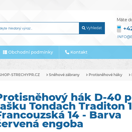
Máte d
+4
Vyhledat
INFO@E
Obchodní podmínky
Kontakt
SHOP-STRECHYPR.CZ
Sněhové zábrany
Protisněhové háky
Protisněhový hák D-40 p
tašku Tondach Traditon 
Francouzská 14 - Barva
červená engoba