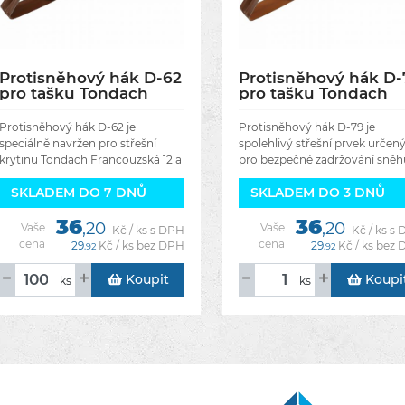
Protisněhový hák D-62
Protisněhový hák D-
pro tašku Tondach
pro tašku Tondach
Francouzská 12 -
Renoton 11/ Hranice 1
červená engoba
Barva červená engo
Protisněhový hák D-62 je
Protisněhový hák D-79 je
RAL 8004
speciálně navržen pro střešní
spolehlivý střešní prvek určen
krytinu Tondach Francouzská 12 a
pro bezpečné zadržování sněh
slouží k bezpečnému zadržování
na střechách s krytinou Bram
SKLADEM DO 7 DNŮ
SKLADEM DO 3 DNŮ
sněhové pokrývky na střeše. Jeho
Granát 11 a Hranice 11. Jeho
hlavním úkolem je
hlavním úkolem je zabránit
36
36
,20
,20
Vaše
Vaše
Kč / ks s DPH
Kč / ks s
cena
cena
29
Kč / ks bez DPH
29
Kč / ks bez
,92
,92
Koupit
Koupi
ks
ks