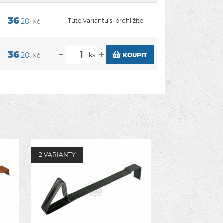
36
,20
Tuto variantu si prohlížíte
Kč
36
,20
ks
KOUPIT
Kč
2 VARIANTY