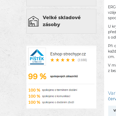
ERGO
vzáj
Velké skladové
spod
zásoby
U kr
před
s od
Při 
každ
cm.
V mí
z be
Var
čer
V