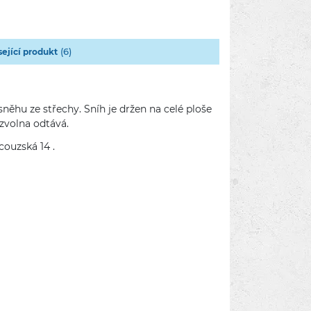
(6)
sející produkt
sněhu ze střechy. Sníh je držen na celé ploše
zvolna odtává.
couzská 14 .