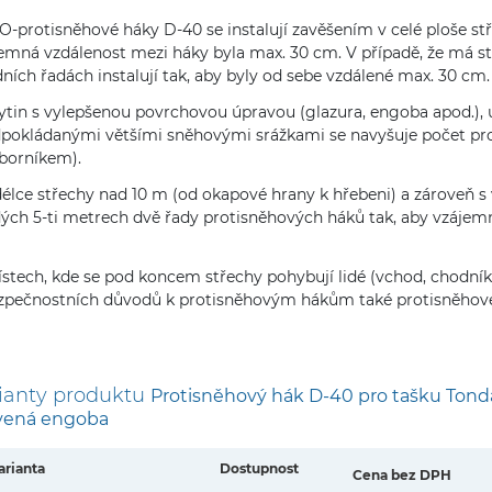
-protisněhové háky D-40 se instalují zavěšením v celé ploše střec
emná vzdálenost mezi háky byla max. 30 cm. V případě, že má stř
ních řadách instalují tak, aby byly od sebe vzdálené max. 30 cm.
ytin s vylepšenou povrchovou úpravou (glazura, engoba apod.), 
pokládanými většími sněhovými srážkami se navyšuje počet pro
borníkem).
délce střechy nad 10 m (od okapové hrany k hřebeni) a zároveň s
ých 5-ti metrech dvě řady protisněhových háků tak, aby vzájemn
stech, kde se pod koncem střechy pohybují lidé (vchod, chodník,
zpečnostních důvodů k protisněhovým hákům také protisněhové
ianty produktu
Protisněhový hák D-40 pro tašku Tonda
vená engoba
arianta
Dostupnost
Cena bez DPH