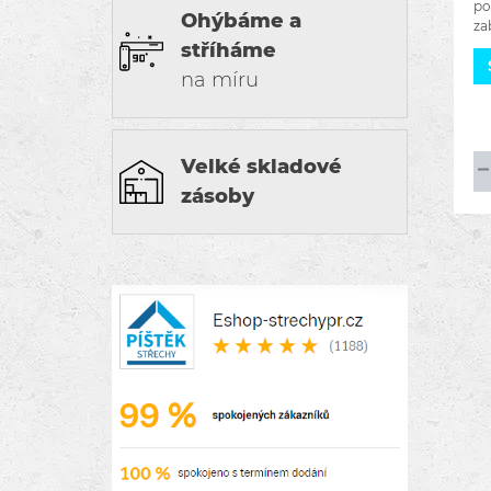
po
Ohýbáme a
za
ve
stříháme
Za
na míru
ne
Velké skladové
zásoby