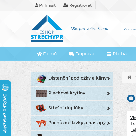
Přihlásit
Registrovat
Vše, pro Vaši střechu ...
Domů
Doprava
Platba
E
Distanční podložky a klíny
Plechové krytiny
O
Střešní doplňky
Vh
Pochůzné lávky a nášlapy
Tr
Le