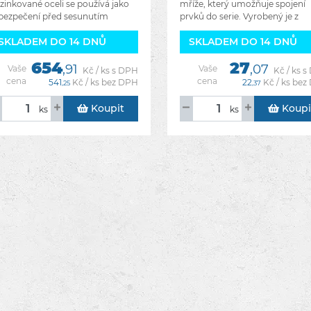
zinkované oceli se používá jako
mříže, který umožňuje spojení
bezpečení před sesunutím
prvků do serie. Vyrobený je z
lkého množství sněhu.
ocelového pozinkovaného
SKLADEM DO 14 DNŮ
SKLADEM DO 14 DNŮ
bezpečuje žlaby od odtrhnutí
plechu. Výhody:Dvojitá ochran
bo případné deformace velkým
před korozí.Rýchlá a jednoduc
654
27
,91
,07
Vaše
Vaše
Kč / ks s DPH
Kč / ks 
cena
cena
541
Kč / ks bez DPH
22
Kč / ks be
,25
,37
Koupit
Koupi
ks
ks