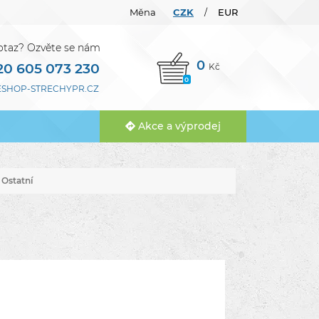
Měna
CZK
EUR
/
otaz? Ozvěte se nám
0
20 605 073 230
Kč
0
SHOP-STRECHYPR.CZ
Akce a výprodej
Ostatní