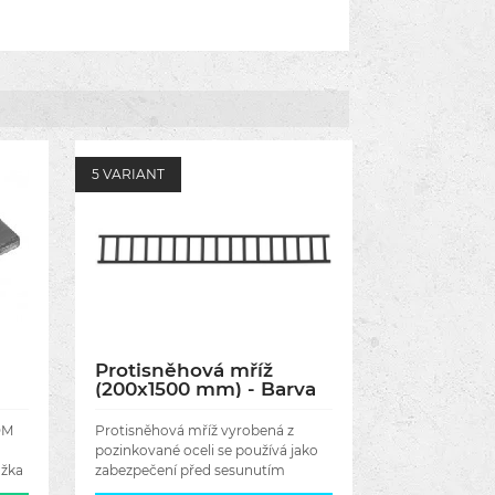
5 VARIANT
Protisněhová mříž
(200x1500 mm) - Barva
antracit RAL 7016
DM
Protisněhová mříž vyrobená z
pozinkované oceli se používá jako
ožka
zabezpečení před sesunutím
velkého množství sněhu.