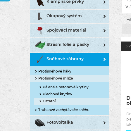
Pl
Klempířské prvky
Vl
Okapový systém
Fi
Spojovací materiál
Střešní folie a pásky
5 
Sněhové zábrany
Protisněhové háky
Protisněhové mříže
Pálené a betonové krytiny
Plechové krytiny
D
Ostatní
p
t
Trubkové zachytávače sněhu
š
Dr
R
pl
Fotovoltaika
la
na