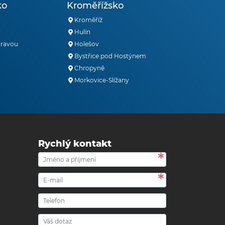
ko
Kroměřížsko
Kroměříž
Hulín
oravou
Holešov
Bystřice pod Hostýnem
Chropyně
Morkovice-Slížany
Rychlý kontakt