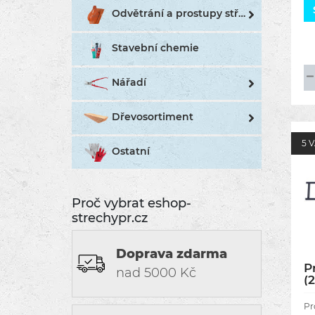
as
Odvětrání a prostupy střechou
tr
Stavební chemie
Nářadí
Dřevosortiment
5 
Ostatní
Proč vybrat eshop-
strechypr.cz
Doprava zdarma
P
nad 5000 Kč
(
a
Pr