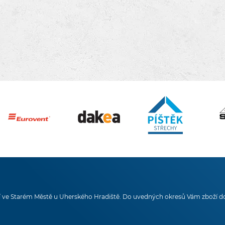
 ve Starém Městě u Uherského Hradiště. Do uvedných okresů Vám zboží d