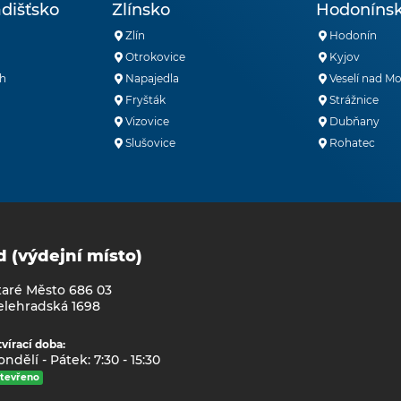
dišťsko
Zlínsko
Hodoníns
Zlín
Hodonín
Otrokovice
Kyjov
h
Napajedla
Veselí nad M
Fryšták
Strážnice
Vizovice
Dubňany
Slušovice
Rohatec
d (výdejní místo)
taré Město 686 03
elehradská 1698
vírací doba:
ndělí - Pátek: 7:30 - 15:30
tevřeno