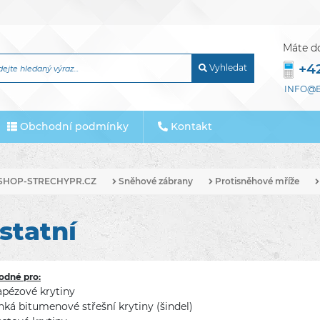
Máte d
+4
Vyhledat
INFO@E
Obchodní podmínky
Kontakt
SHOP-STRECHYPR.CZ
Sněhové zábrany
Protisněhové mříže
statní
odné pro:
apézové krytiny
hká bitumenové střešní krytiny (šindel)