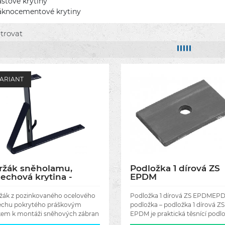
astové krytiny
áknocementové krytiny
ltrovat
VARIANT
ržák sněholamu,
Podložka 1 dírová ZS
lechová krytina -
EPDM
rapézové plechy a
indele - Barva antracit
žák z pozinkovaného ocelového
Podložka 1 dírová ZS EPDMEP
AL 7016
echu pokrytého práškovým
podložka – podložka 1 dírová ZS
kem k montáži sněhových zábran
EPDM je praktická těsnící podl
 ploché střešní krytiny, tj.:
určená pro použití při montáži