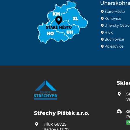
Uherskohra
Staré Město
Kunovice
Uherský Ostro
Hluk
Buchlovice
Polešovice
Skla
S
V
Ot
Střechy Píštěk s.r.o.
Po
O
Hluk 68725
Sadová 1370