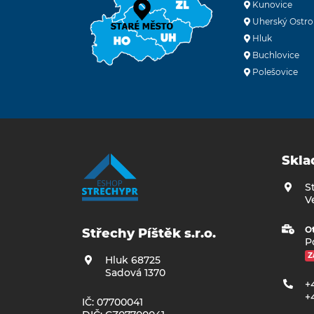
Kunovice
Uherský Ostro
Hluk
Buchlovice
Polešovice
Skla
S
V
Ot
Střechy Píštěk s.r.o.
Po
Z
Hluk 68725
Sadová 1370
+
+
IČ: 07700041