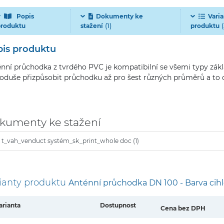
Popis
Dokumenty ke
Varia
(1)
(
produktu
stažení
produktu
is produktu
nní průchodka z tvrdého PVC je kompatibilní se všemi typy zákl
oduše přizpůsobit průchodku až pro šest různých průměrů a t
kumenty ke stažení
t_vah_venduct systém_sk_print_whole doc (1)
ianty produktu
Anténní průchodka DN 100 - Barva cih
arianta
Dostupnost
Cena bez DPH