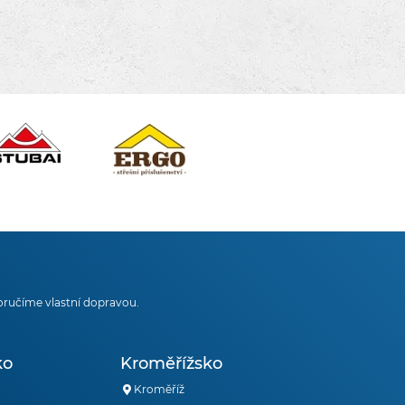
oručíme vlastní dopravou.
ko
Kroměřížsko
Kroměříž