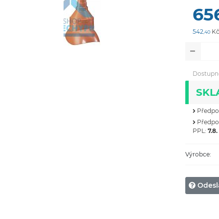
65
542
Kč
,40
Dostupn
SKL
Předpok
Předpok
PPL:
7.8.
Výrobce:
Odesl