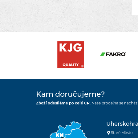
Kam doručujeme?
Zboží odesíláme po celé ČR.
Naše prodejna se nachází
Uherskohra
Staré Město