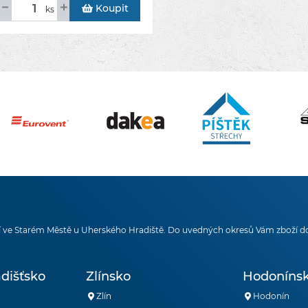
Koupit
ks
 ve Starém Městě u Uherského Hradiště. Do uvedných okresů Vám zboží d
dišťsko
Zlínsko
Hodoníns
Zlín
Hodonín