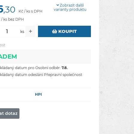
6
Zobrazit další
,30
varianty produktu
Kč / ks s DPH
 / ks bez DPH
KOUPIT
ks
ost
ADEM
ládaný datum pro Osobní odběr:
7.8.
ládaný datum odeslání Přepravní společnost
HPI
at dotaz