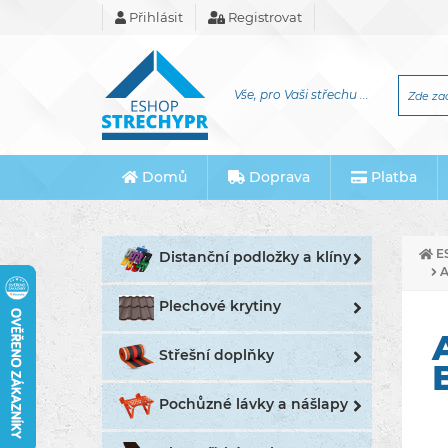
Přihlásit
Registrovat
Vše, pro Vaši střechu ...
Domů
Doprava
Platba
E
Distanční podložky a klíny
A
Plechové krytiny
Střešní doplňky
Pochůzné lávky a nášlapy