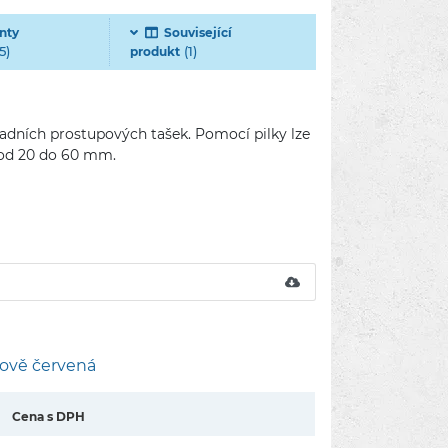
nty
Související
5)
(1)
produkt
adních prostupových tašek. Pomocí pilky lze
o od 20 do 60 mm.
lově červená
Cena s DPH