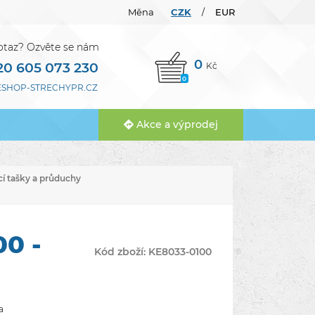
Měna
CZK
EUR
/
otaz? Ozvěte se nám
0
20 605 073 230
Kč
0
SHOP-STRECHYPR.CZ
Akce a výprodej
í tašky a průduchy
0 -
Kód zboží:
KE8033-0100
a