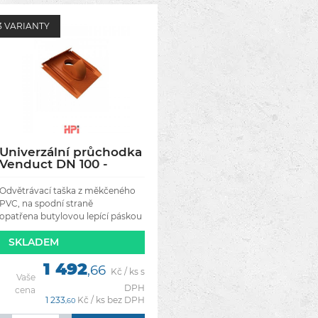
3 VARIANTY
Univerzální průchodka
Venduct DN 100 -
Barva cihlová
Odvětrávací taška z měkčeného
PVC, na spodní straně
opatřena butylovou lepící páskou
pro usnadnění montáže. Vhodná
SKLADEM
pro všechny druhy skládaných
střešních krytin (rozměry :
1 492
,66
Kč / ks s
Vaše
DPH
cena
1 233
Kč / ks bez DPH
,60