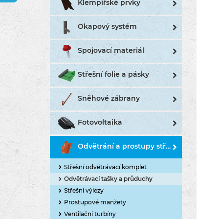
Klempířské prvky
Okapový systém
Spojovací materiál
Střešní folie a pásky
Sněhové zábrany
Fotovoltaika
Odvětrání a prostupy střechou
Střešní odvětrávací komplet
Odvětrávací tašky a průduchy
Střešní výlezy
Prostupové manžety
Ventilační turbíny