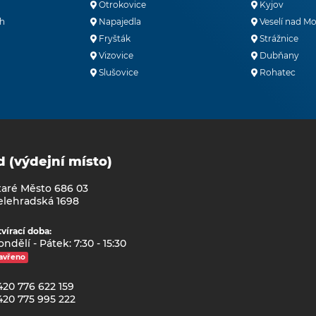
Otrokovice
Kyjov
h
Napajedla
Veselí nad M
Fryšták
Strážnice
Vizovice
Dubňany
Slušovice
Rohatec
d (výdejní místo)
taré Město 686 03
elehradská 1698
vírací doba:
ndělí - Pátek: 7:30 - 15:30
avřeno
420 776 622 159
420 775 995 222