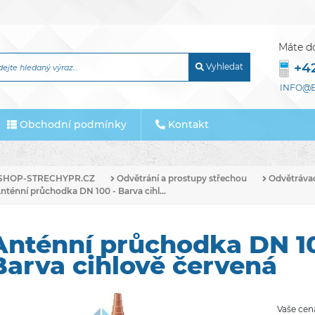
Máte d
+4
Vyhledat
INFO@E
Obchodní podmínky
Kontakt
SHOP-STRECHYPR.CZ
Odvětrání a prostupy střechou
Odvětrávac
nténní průchodka DN 100 - Barva cihl...
Anténní průchodka DN 10
Barva cihlově červená
Vaše cen