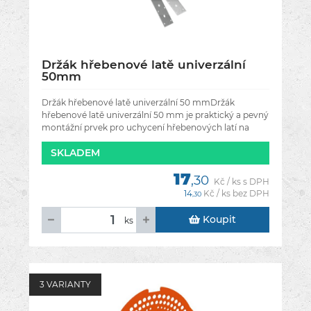
Držák hřebenové latě univerzální
50mm
Držák hřebenové latě univerzální 50 mmDržák
hřebenové latě univerzální 50 mm je praktický a pevný
montážní prvek pro uchycení hřebenových latí na
šikmé střechy. Tento
SKLADEM
17
,30
Kč / ks s DPH
14
Kč / ks bez DPH
,30
Koupit
ks
3 VARIANTY