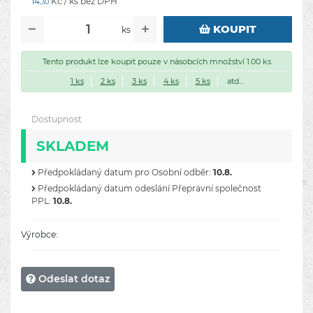
14
Kč / ks bez DPH
,30
KOUPIT
ks
Tento produkt lze koupit pouze v násobcích množství 1.00 ks
1 ks
2 ks
3 ks
4 ks
5 ks
atd...
Dostupnost
SKLADEM
Předpokládaný datum pro Osobní odběr:
10.8.
Předpokládaný datum odeslání Přepravní společnost
PPL:
10.8.
Výrobce:
Odeslat dotaz