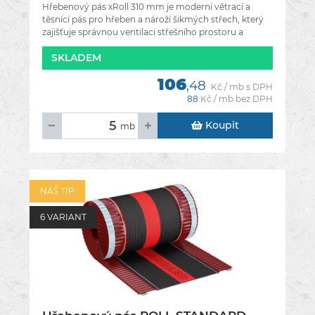
Hřebenový pás xRoll 310 mm je moderní větrací a
těsnící pás pro hřeben a nároží šikmých střech, který
zajišťuje správnou ventilaci střešního prostoru a
SKLADEM
106
,48
Kč / mb s DPH
88
Kč / mb bez DPH
Koupit
mb
NÁŠ TIP
6 VARIANT