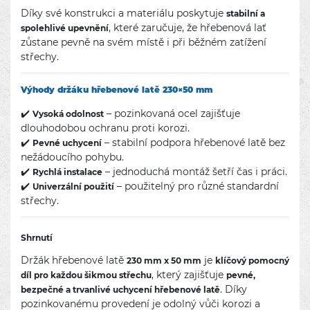
Díky své konstrukci a materiálu poskytuje
stabilní a
, které zaručuje, že hřebenová lať
spolehlivé upevnění
zůstane pevně na svém místě i při běžném zatížení
střechy.
Výhody držáku hřebenové latě 230×50 mm
✔️
– pozinkovaná ocel zajišťuje
Vysoká odolnost
dlouhodobou ochranu proti korozi.
✔️
– stabilní podpora hřebenové latě bez
Pevné uchycení
nežádoucího pohybu.
✔️
– jednoduchá montáž šetří čas i práci.
Rychlá instalace
✔️
– použitelný pro různé standardní
Univerzální použití
střechy.
Shrnutí
Držák hřebenové latě
je
230 mm x 50 mm
klíčový pomocný
, který zajišťuje
díl pro každou šikmou střechu
pevné,
. Díky
bezpečné a trvanlivé uchycení hřebenové latě
pozinkovanému provedení je odolný vůči korozi a