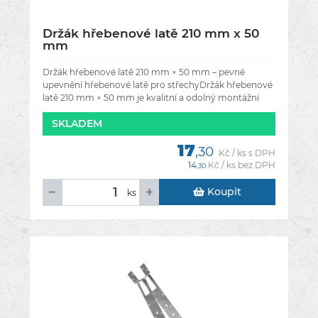
Držák hřebenové latě 210 mm x 50
mm
Držák hřebenové latě 210 mm × 50 mm – pevné
upevnění hřebenové latě pro střechyDržák hřebenové
latě 210 mm × 50 mm je kvalitní a odolný montážní
prvek určený k bezpečnému
SKLADEM
17
,30
Kč / ks s DPH
14
Kč / ks bez DPH
,30
Koupit
ks