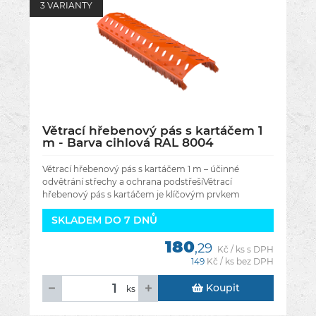
3 VARIANTY
Větrací hřebenový pás s kartáčem 1
m - Barva cihlová RAL 8004
Větrací hřebenový pás s kartáčem 1 m – účinné
odvětrání střechy a ochrana podstřešíVětrací
hřebenový pás s kartáčem je klíčovým prvkem
správné ventilace šikmé
SKLADEM DO 7 DNŮ
180
,29
Kč / ks s DPH
149
Kč / ks bez DPH
Koupit
ks