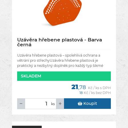
Uzávěra hřebene plastová - Barva
černá
Uzávěra hřebene plastová – spolehlivá ochrana a
větrání pro střechyUzávěra hřebene plastová je
praktický a nezbytný doplněk pro každý typ šikmé
střechy. Tento kvalitní
SKLADEM
21
,78
Kč / ks s DPH
18
Kč / ks bez DPH
Koupit
ks