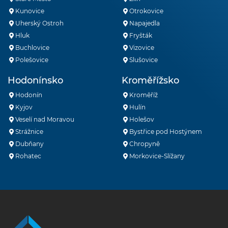
Kunovice
Otrokovice
Uherský Ostroh
Napajedla
Hluk
Fryšták
Buchlovice
Vizovice
Polešovice
Slušovice
Hodonínsko
Kroměřížsko
Hodonín
Kroměříž
Kyjov
Hulín
Veselí nad Moravou
Holešov
Strážnice
Bystřice pod Hostýnem
Dubňany
Chropyně
Rohatec
Morkovice-Slížany