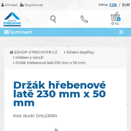
Měna
CZK
/
EUR
Přihlásit
Registrovat
0
0
Kč
Sortiment
ESHOP-STRECHYPR.CZ
Střešní doplňky
Hřeben a nároží
Držák hřebenové latě 230 mm x 50 mm
Držák hřebenové
latě 230 mm x 50
mm
Kód zboží:
DHL23050