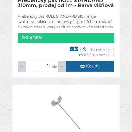
Hřebenový pás ROLL STANDARD
310mm, prodej od 1m - Barva višňová
RAL 3011
Hřebenový pás ROLL STANDARD 310 mm je
kvalitní ventilační a ochranný pás pro hřeben a nároží
šikmých střech, který zajišťuje správné větrání střechy
a ochranu
SKLADEM
83
,49
Kč / mb s DPH
69
Kč / mb bez DPH
Koupit
mb