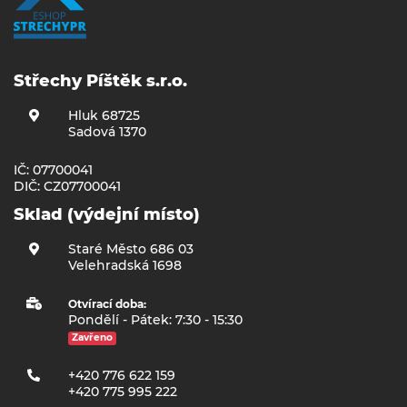
Střechy Píštěk s.r.o.
Hluk 68725
Sadová 1370
IČ: 07700041
DIČ: CZ07700041
Sklad (výdejní místo)
Staré Město 686 03
Velehradská 1698
Otvírací doba:
Pondělí - Pátek: 7:30 - 15:30
Zavřeno
+420 776 622 159
+420 775 995 222