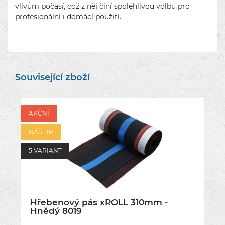
vlivům počasí, což z něj činí spolehlivou volbu pro
profesionální i domácí použití.
Související zboží
AKČNÍ
NÁŠ TIP
5 VARIANT
Hřebenový pás xROLL 310mm -
Hnědý 8019