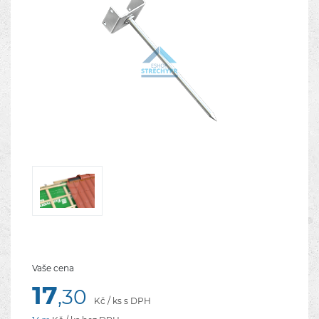
Vaše cena
17
,30
Kč / ks s DPH