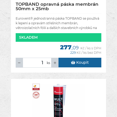
TOPBAND opravná páska membrán
50mm x 25mb
Eurovent® jednostranná páska TOPBAND se používá
k lepení a opravám střešních membrán,
větroizolačních fólií a dalších stavebních výrobků na
bázi polypropylénu.Perfektně se
SKLADEM
277
,09
Kč / ks s DPH
229
Kč / ks bez DPH
Koupit
ks