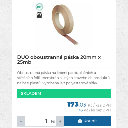
DUO oboustranná páska 20mm x
25mb
Oboustranná páska na lepení paroizolačních a
střešních fólií, membrán a jiných stavebních produktů
na bázi plastů. Vyrobená je z polyesterové síťky
pokryté oboustrannou
SKLADEM
173
,03
Kč / ks s DPH
143
Kč / ks bez DPH
Koupit
ks