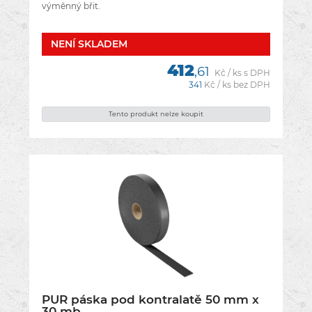
výměnný břit.
NENÍ­ SKLADEM
412
,61
Kč / ks s DPH
341
Kč / ks bez DPH
Tento produkt nelze koupit
PUR páska pod kontralatě 50 mm x
30 mb