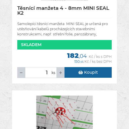
Těsnící manžeta 4 - 8mm MINI SEAL
K2
Samolepící těsnící manžeta MINI SEAL je určená pro
utěsňování kabelů procházejících stavebními
konstrukcemi, např. střešní folie, parozábrany,
stěnami, střechou, podkrovím a
SKLADEM
182
,04
Kč / ks s DPH
150
Kč / ks bez DPH
,45
Koupit
ks