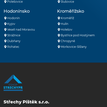
Polešovice
Slušovice
Hodonínsko
Kroměřížsko
Hodonín
Kroměříž
Kyjov
Hulín
Veselí nad Moravou
Holešov
Strážnice
Bystřice pod Hostýnem
Dubňany
Chropyně
Rohatec
Morkovice-Slížany
Střechy Píštěk s.r.o.