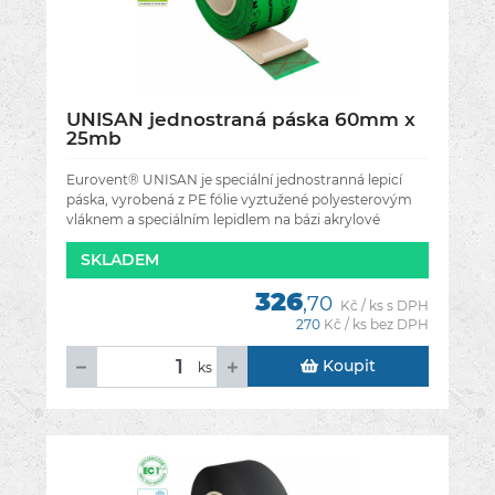
UNISAN jednostraná páska 60mm x
25mb
Eurovent® UNISAN je speciální jednostranná lepicí
páska, vyrobená z PE fólie vyztužené polyesterovým
vláknem a speciálním lepidlem na bázi akrylové
disperze. Použití: široký
SKLADEM
326
,70
Kč / ks s DPH
270
Kč / ks bez DPH
Koupit
ks