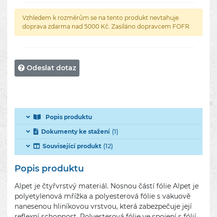
Vzhledem k rozměrům se na tento produkt nevtahuje
doprava zdarma nad 5000 Kč. Zasíláno dopravcem FOFR.
Odeslat dotaz
Popis produktu
(1)
Dokumenty ke stažení
(12)
Související produkt
Popis produktu
Alpet je čtyřvrstvý materiál. Nosnou částí fólie Alpet je
polyetylenová mřížka a polyesterová fólie s vakuově
nanesenou hliníkovou vrstvou, která zabezpečuje její
reflexní schopnost. Polyesterová fólie ve spojení s fólií