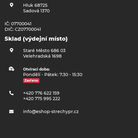
Hluk 68725
Sadová 1370
IČ: 07700041
DIČ: CZ07700041
Sklad (výdejní místo)
Staré Město 686 03
Velehradská 1698
Otvírací doba:
Pondělí - Pátek: 7:30 - 15:30
Zavřeno
+420 776 622 159
+420 775 995 222
info@eshop-strechypr.cz