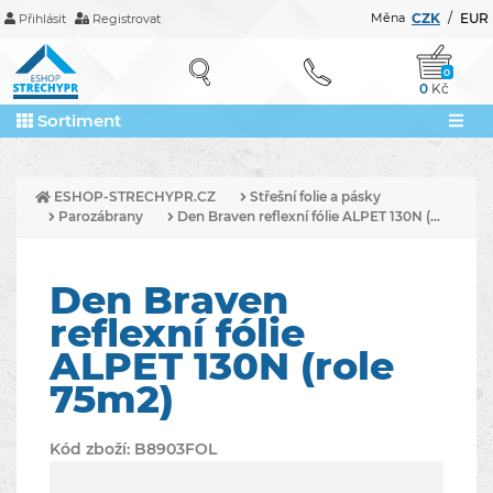
Měna
CZK
/
EUR
Přihlásit
Registrovat
0
0
Kč
Sortiment
ESHOP-STRECHYPR.CZ
Střešní folie a pásky
Parozábrany
Den Braven reflexní fólie ALPET 130N (...
Den Braven
reflexní fólie
ALPET 130N (role
75m2)
Kód zboží:
B8903FOL