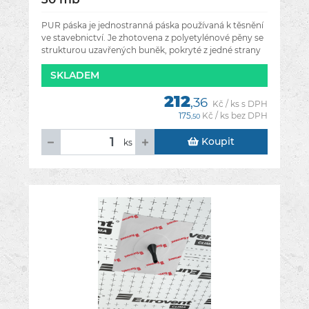
PUR páska je jednostranná páska používaná k těsnění
ve stavebnictví. Je zhotovena z polyetylénové pěny se
strukturou uzavřených buněk, pokryté z jedné strany
akrylovým disperzním
SKLADEM
212
,36
Kč / ks s DPH
175
Kč / ks bez DPH
,50
Koupit
ks