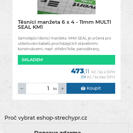
Těsnící manžeta 6 x 4 - 11mm MULTI
SEAL KM1
Samolepící těsnící manžeta MINI SEAL je určená pro
utěsňování kabelů procházejících stavebními
konstrukcemi, např. střešní folie, parozábrany,
stěnami, střechou, podkrovím a
SKLADEM
473
,11
Kč / ks s DPH
391
Kč / ks bez DPH
Koupit
ks
Proč vybrat eshop-strechypr.cz