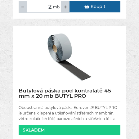
Koupit
mb
Butylová páska pod kontralatě 45
mm x 20 mb BUTYL PRO
Oboustranná butylová páska Eurovent® BUTYL PRO
je určena k lepení a utěsňování střešních membrán,
větroizolačních fólií, paroizolačních a střešních fólií a
také k
SKLADEM