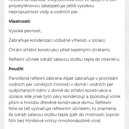
polyetylénovou zabezpečuje ještě vysokou
nepropustnost vody a vodních par.
Vlastnosti:
Vysoká pevnost;
Zabraňuje kondenzaci vzdušné vlhkosti v izolaci;
Chrání střešní konstrukci před tepelnými ztrátami;
Reflexní účinek odráží sálavou složku tepla do interiéru;
Použití
Parotěsná reflexní zábrana Alpet zabraňuje v pronikání
vodních par vzniklých činností v domě i vodních par
vydýchaných lidmi v domě do střešní konstrukce a
izolace, kde jinak tyto páry kondenzují a způsobují vznik
plísní a hnilobu dřevěné konstrukce domu. Reflexní
fólie se též vyznačuje reflexním účinkem, to znamená,
že odráží sálavou složku tepla zpět do místnosti (oproti
fólii bez hliníkové vrstvy mnohonásobně více).