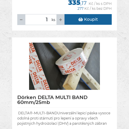
335
,17
Kč / ks s DPH
277
Kč / ks bez DPH
Koupit
ks
Dörken DELTA MULTI BAND
60mm/25mb
DELTA®-MULTI-BANDUniverzální lepicí páska vysoce
odolná proti stárnutí pro lepení a opravy všech
pojistných hydroizolací (DHV) a parotěsných zábran
DELTA® (vždy se lepí na