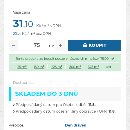
Vaše cena
31
,10
Kč / m² s DPH
25
Kč / m² bez DPH
,70
KOUPIT
m²
Tento produkt lze koupit pouze v násobcích množství 75.00 m²
75 m²
150 m²
225 m²
300 m²
375 m²
atd...
Dostupnost
SKLADEM DO 3 DNŮ
Předpokládaný datum pro Osobní odběr:
11.8.
Předpokládaný datum odeslání Jiný dopravce FOFR:
11.8.
Výrobce:
Den Braven