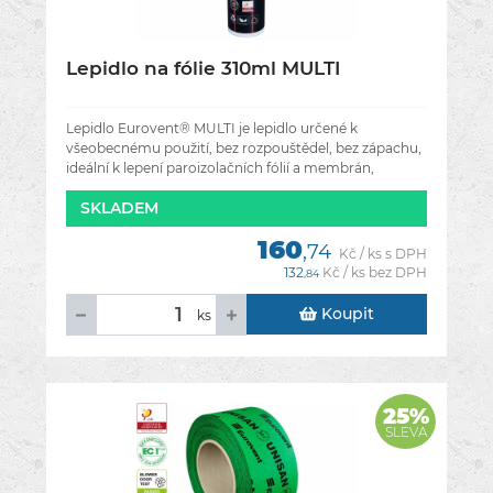
Lepidlo na fólie 310ml MULTI
Lepidlo Eurovent® MULTI je lepidlo určené k
všeobecnému použití, bez rozpouštědel, bez zápachu,
ideální k lepení paroizolačních fólií a membrán,
střešních membrán. Je
SKLADEM
160
,74
Kč / ks s DPH
132
Kč / ks bez DPH
,84
Koupit
ks
25%
SLEVA