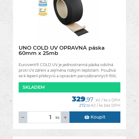
UNO COLD UV OPRAVNÁ páska
60mm x 25mb
Eurovent® COLD UV je jednostranná páska odolná
proti UV záření a zejména nízkým teplotám. Používá
se k lepení překryvů a opravám parozábranných fólií,
stejně jako tak i k
SKLADEM
329
,97
Kč / ks s DPH
272
Kč / ks bez DPH
,70
Koupit
ks