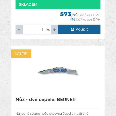
SKLADEM
573
,54
Kč / ks s DPH
474
Kč / ks bez DPH
Koupit
ks
NÁŠ TIP
Nůž - dvě čepele, BERNER
Na jedné straně nože je pevná čepel a na druhé