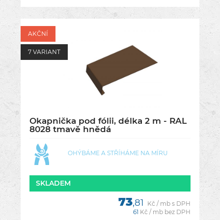
AKČNÍ
7 VARIANT
Okapnička pod fólii, délka 2 m - RAL
8028 tmavě hnědá
OHÝBÁME A STŘÍHÁME NA MÍRU
SKLADEM
73
,81
Kč / mb s DPH
61
Kč / mb bez DPH