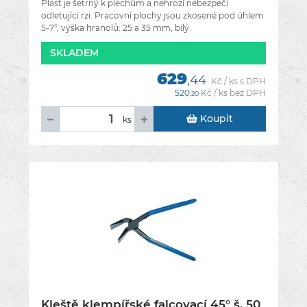
Plast je šetrný k plechům a nehrozí nebezpečí
odletující rzi. Pracovní plochy jsou zkosené pod úhlem
5-7°, výška hranolů: 25 a 35 mm, bílý.
SKLADEM
629
,44
Kč / ks s DPH
520
Kč / ks bez DPH
,20
Koupit
ks
Kleště klempířské falcovací 45° š. 50