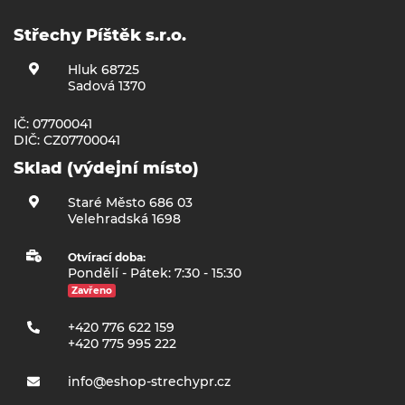
Střechy Píštěk s.r.o.
Hluk 68725
Sadová 1370
IČ: 07700041
DIČ: CZ07700041
Sklad (výdejní místo)
Staré Město 686 03
Velehradská 1698
Otvírací doba:
Pondělí - Pátek: 7:30 - 15:30
Zavřeno
+420 776 622 159
+420 775 995 222
info@eshop-strechypr.cz