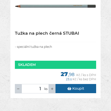
Tužka na plech černá STUBAI
- speciální tužka na plech
SKLADEM
27
,98
Kč / ks s DPH
23
Kč / ks bez DPH
,12
Koupit
ks