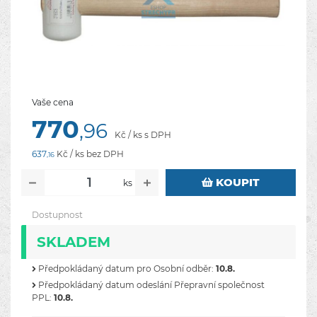
Vaše cena
770
,96
Kč / ks s DPH
637
Kč / ks bez DPH
,16
KOUPIT
ks
Dostupnost
SKLADEM
Předpokládaný datum pro Osobní odběr:
10.8.
Předpokládaný datum odeslání Přepravní společnost
PPL:
10.8.