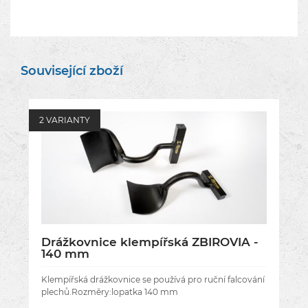
Související zboží
2 VARIANTY
Drážkovnice klempířská ZBIROVIA -
140 mm
Klempířská drážkovnice se používá pro ruční falcování
plechů.Rozměry:lopatka 140 mm