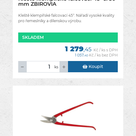
mm ZBIROVIA
Kleště klempířské falcovací 45°. Nářadí vysoké kvality
pro řemeslníky a dílenskou výrobu.
SKLADEM
1 279
,45
Kč / ks s DPH
1 057
Kč / ks bez DPH
,40
Koupit
ks