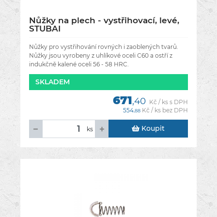
Nůžky na plech - vystřihovací, levé,
STUBAI
Nůžky pro vystřihování rovných i zaoblených tvarů.
Nůžky jsou vyrobeny z uhlíkové oceli C60 a ostří z
indukčně kalené oceli 56 - 58 HRC.
SKLADEM
671
,40
Kč / ks s DPH
554
Kč / ks bez DPH
,88
Koupit
ks