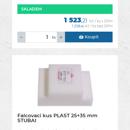
SKLADEM
1 523
,21
Kč / ks s DPH
1 258
Kč / ks bez DPH
,85
Koupit
ks
Falcovací kus PLAST 25+35 mm
STUBAI