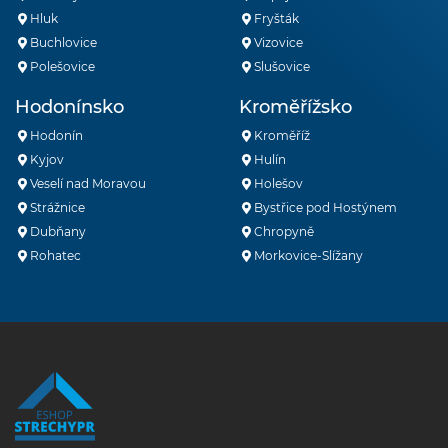
Hluk
Fryšták
Buchlovice
Vizovice
Polešovice
Slušovice
Hodonínsko
Kroměřížsko
Hodonín
Kroměříž
Kyjov
Hulín
Veselí nad Moravou
Holešov
Strážnice
Bystřice pod Hostýnem
Dubňany
Chropyně
Rohatec
Morkovice-Slížany