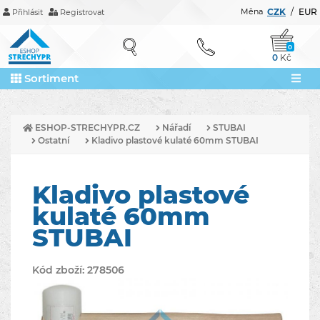
Měna
CZK
/
EUR
Přihlásit
Registrovat
0
0
Kč
Sortiment
ESHOP-STRECHYPR.CZ
Nářadí
STUBAI
Ostatní
Kladivo plastové kulaté 60mm STUBAI
Kladivo plastové
kulaté 60mm
STUBAI
Kód zboží:
278506