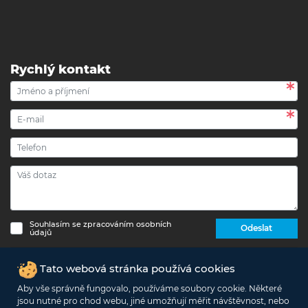
Rychlý kontakt
Souhlasím se zpracováním osobních
Odeslat
údajů
Copyright © 2017 - 2026 eshop-strechypr.cz - Všechna
Tato webová stránka používá cookies
práva vyhrazena -
Info o zpracování osobních údajů
Aby vše správně fungovalo, používáme soubory cookie. Některé
jsou nutné pro chod webu, jiné umožňují měřit návštěvnost, nebo
Podle zákona o evidenci tržeb je prodávající povinen vystavit kupujícímu