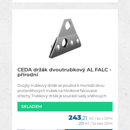
CEDA držák dvoutrubkový AL FALC -
přírodní
Dvojitý trubkový držák se používá k montáži dvou
protisněhových trubek na hliníkové falcované
střechy.Trubkový držák je součástí sady sněhových
zábran, které chrání střechu
SKLADEM
243
,21
Kč / ks s DPH
201
Kč / ks bez DPH