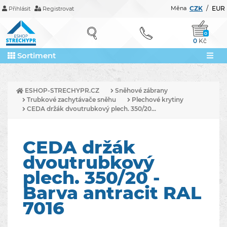
Měna
CZK
/
EUR
Přihlásit
Registrovat
0
0
Kč
Sortiment
ESHOP-STRECHYPR.CZ
Sněhové zábrany
Trubkové zachytávače sněhu
Plechové krytiny
CEDA držák dvoutrubkový plech. 350/20...
CEDA držák
dvoutrubkový
plech. 350/20 -
Barva antracit RAL
7016