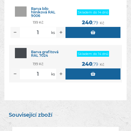
Barva bílo
hliníková RAL
Skladem do 14 dnů
9006
240
199 Kč
,79
Kč
ks
Barva grafitová
Skladem do 14 dnů
RAL 7024
240
199 Kč
,79
Kč
ks
Související zboží