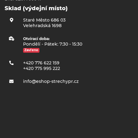
Sklad (výdejní místo)
Staré Město 686 03
Velehradská 1698
Otvírací doba:
Pondělí - Pátek: 7:30 - 15:30
Zavřeno
+420 776 622 159
+420 775 995 222
info@eshop-strechypr.cz