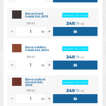
Barva tmavě
Skladem do 14 dnů
hnědá RAL 8019
240
199 Kč
,79
Kč
ks
Barva měděno
Skladem do 14 dnů
hnědá RAL 8004
240
199 Kč
,79
Kč
ks
Barva ocelově
červená RAL
Skladem do 14 dnů
3009
240
199 Kč
,79
Kč
ks