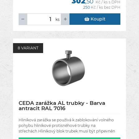
302
,50
Kč / ks s DPH
250
Kč / ks bez DPH
Koupit
ks
8 VARIANT
CEDA zarážka AL trubky - Barva
antracit RAL 7016
Hliníková zarážka se používá k zablokování volného
pohybu hliníkové protisněhové trubky na
střechách.Hliníkový blok trubek musí být připevněn
na obou koncích sněhové