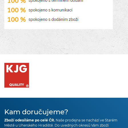
Kam doručujeme?
Zboží odesíláme po celé ČR.
Naše prodejna se nachází ve Starém
Městě u Uherského Hradiště. Do uvedných okresů Vám zboží