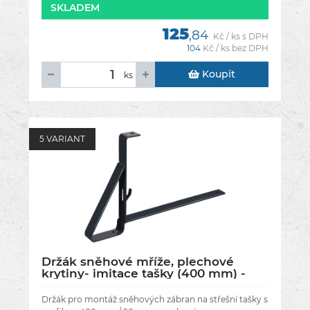
SKLADEM
125
,84
Kč / ks s DPH
104
Kč / ks bez DPH
Koupit
ks
5 VARIANT
Držák sněhové mříže, plechové
krytiny- imitace tašky (400 mm) -
Barva antracit RAL 7016
Držák pro montáž sněhových zábran na střešní tašky s