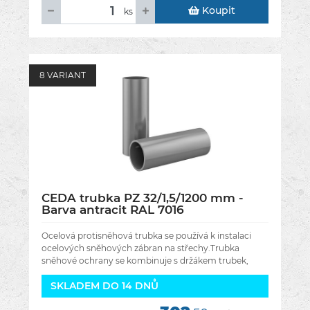
Koupit
ks
8 VARIANT
CEDA trubka PZ 32/1,5/1200 mm -
Barva antracit RAL 7016
Ocelová protisněhová trubka se používá k instalaci
ocelových sněhových zábran na střechy.Trubka
sněhové ochrany se kombinuje s držákem trubek,
spojkami trubek, zarážkami trubek a
SKLADEM DO 14 DNŮ