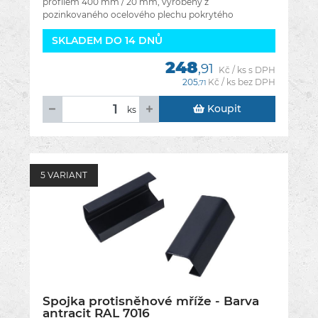
profilem 400 mm / 20 mm, vyrobený z
pozinkovaného ocelového plechu pokrytého
práškovým lakem. Určeno pro ploty o výšce 20
SKLADEM DO 14 DNŮ
248
,91
Kč / ks s DPH
205
Kč / ks bez DPH
,71
Koupit
ks
5 VARIANT
Spojka protisněhové mříže - Barva
antracit RAL 7016