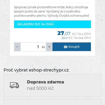
Spojovací prvek protisněhové mříže, který umožňuje
spojení prvků do serie. Vyrobený je z ocelového
pozinkovaného plechu. Výhody:Dvojitá ochrana před
korozí.Rýchlá a jednoduchá
SKLADEM DO 14 DNŮ
27
,07
Kč / ks s DPH
22
Kč / ks bez DPH
,37
Koupit
ks
Proč vybrat eshop-strechypr.cz
Doprava zdarma
nad 5000 Kč