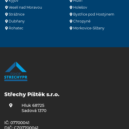
Kyjov
Hulín
Veselí nad Moravou
Holešov
Strážnice
Bystřice pod Hostýnem
Dubňany
Chropyně
Rohatec
Morkovice-Slížany
Střechy Píštěk s.r.o.
Hluk 68725
Sadová 1370
IČ: 07700041
DIČ: CZ07700041