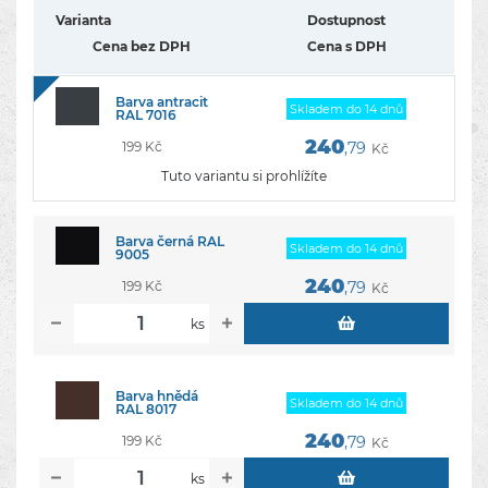
Varianta
Dostupnost
Cena bez DPH
Cena s DPH
Barva antracit
Skladem do 14 dnů
RAL 7016
240
199 Kč
,79
Kč
Tuto variantu si prohlížíte
Barva černá RAL
Skladem do 14 dnů
9005
240
199 Kč
,79
Kč
ks
Barva hnědá
Skladem do 14 dnů
RAL 8017
240
199 Kč
,79
Kč
ks