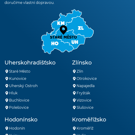
doručíme vlastní dopravou.
Uherskohradišťsko
Zlínsko
Staré Město
Zlín
Kunovice
Otrokovice
Uherský Ostroh
Napajedla
Hluk
Fryšták
Buchlovice
Vizovice
Polešovice
Slušovice
Hodonínsko
Kroměřížsko
Hodonín
Kroměříž