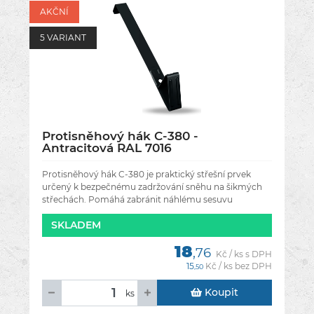
AKČNÍ
5 VARIANT
Protisněhový hák C-380 -
Antracitová RAL 7016
Protisněhový hák C-380 je praktický střešní prvek
určený k bezpečnému zadržování sněhu na šikmých
střechách. Pomáhá zabránit náhlému sesuvu
sněhových mas, čímž chrání
SKLADEM
18
,76
Kč / ks s DPH
15
Kč / ks bez DPH
,50
Koupit
ks