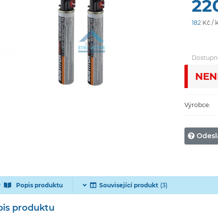
22
182
Kč / 
Dostupn
NEN
Výrobce:
Odesl
(3)
Popis produktu
Související produkt
is produktu