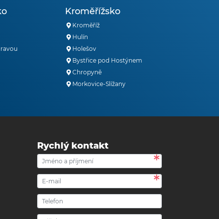
ko
Kroměřížsko
Kroměříž
Hulín
oravou
Holešov
Bystřice pod Hostýnem
Chropyně
Morkovice-Slížany
Rychlý kontakt