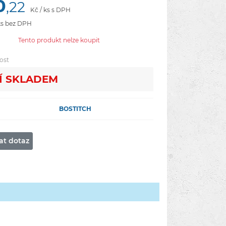
0
,22
Kč / ks s DPH
ks bez DPH
Tento produkt nelze koupit
ost
Í­ SKLADEM
BOSTITCH
at dotaz