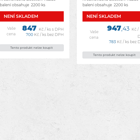
balení obsahuje 2200 ks
balení obsahuje 2200 ks
páskovaných hřebíků. Hřebíky s
páskovaných hřebíků. Hřebíky
NENÍ­ SKLADEM
NENÍ­ SKLADEM
kruhovou hlavou
kruhovou hlavou
konvexní(kroužkové), v papírové
konvexní(kroužkové), v papíro
847
947
pásce sklon
pásce sklon
,43
Vaše
Kč / ks s DPH
Kč / 
Vaše
cena
700
Kč / ks bez DPH
cena
783
Kč / ks bez
Tento produkt nelze koupit
Tento produkt nelze koupit