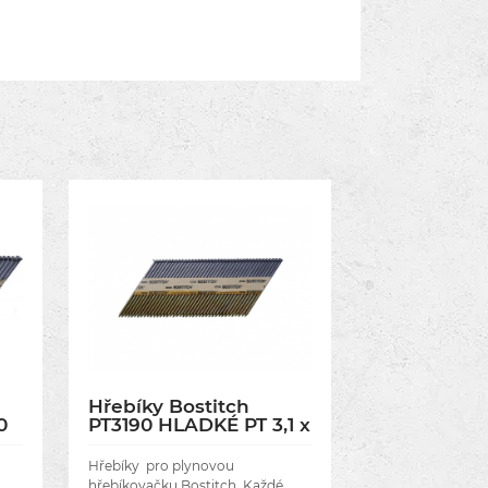
Hřebíky Bostitch
0
PT3190 HLADKÉ PT 3,1 x
90 mm, 2200 ks
Hřebíky pro plynovou
hřebíkovačku Bostitch. Každé