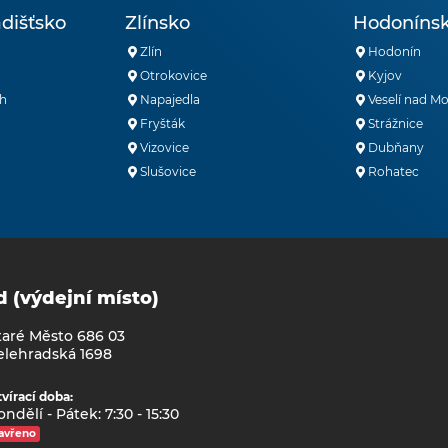
dišťsko
Zlínsko
Hodoníns
Zlín
Hodonín
Otrokovice
Kyjov
h
Napajedla
Veselí nad M
Fryšták
Strážnice
Vizovice
Dubňany
Slušovice
Rohatec
d (výdejní místo)
taré Město 686 03
elehradská 1698
vírací doba:
ndělí - Pátek: 7:30 - 15:30
avřeno