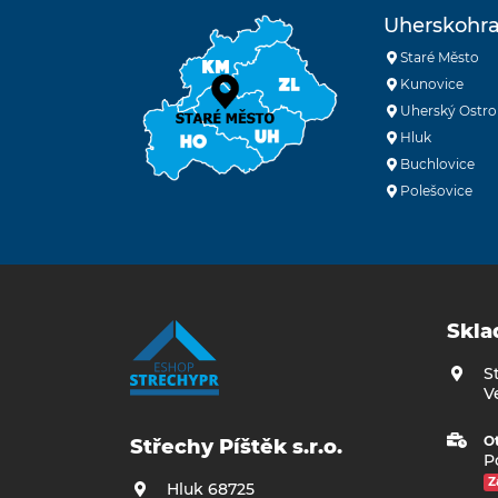
Uherskohra
Staré Město
Kunovice
Uherský Ostro
Hluk
Buchlovice
Polešovice
Skla
S
V
Ot
Střechy Píštěk s.r.o.
Po
Z
Hluk 68725