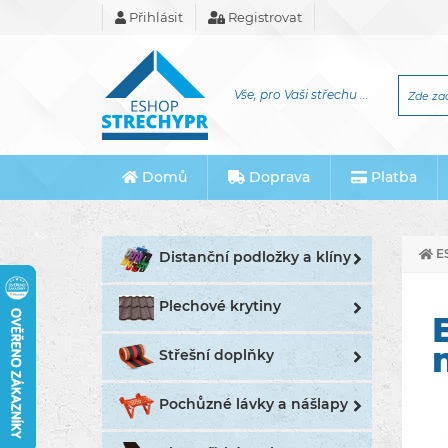
Přihlásit
Registrovat
Vše, pro Vaši střechu ...
Domů
Doprava
Platba
E
Distanční podložky a klíny
Plechové krytiny
Střešní doplňky
Pochůzné lávky a nášlapy