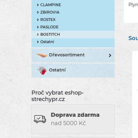
Plyn
CLAMPINE
ZBIROVIA
ROSTEX
PASLODE
BOSTITCH
Sou
Ostatní
Dřevosortiment
Ostatní
Proč vybrat eshop-
strechypr.cz
Doprava zdarma
nad 5000 Kč