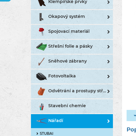
Klempířské prvky
Okapový systém
Spojovací materiál
Střešní folie a pásky
Sněhové zábrany
Fotovoltaika
Odvětrání a prostupy střechou
Stavební chemie
Nářadí
Pop
STUBAI