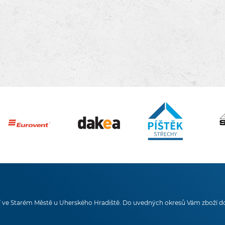
 ve Starém Městě u Uherského Hradiště. Do uvedných okresů Vám zboží d