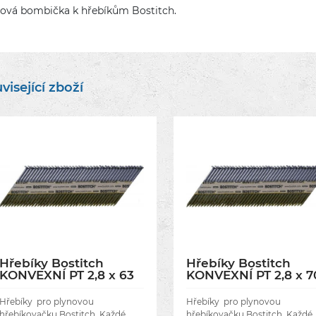
ová bombička k hřebíkům Bostitch.
visející zboží
Hřebíky Bostitch
Hřebíky Bostitch
KONVEXNÍ PT 2,8 x 63
KONVEXNÍ PT 2,8 x 7
mm, 2200 ks
mm, 2200 ks
Hřebíky pro plynovou
Hřebíky pro plynovou
hřebíkovačku Bostitch. Každé
hřebíkovačku Bostitch. Každé