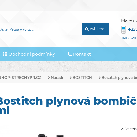
Máte d
+4
Vyhledat
INFO@E
Obchodní podmínky
Kontakt
SHOP-STRECHYPR.CZ
Nářadí
BOSTITCH
Bostitch plynová 
Bostitch plynová bombi
ml
Vaše cen