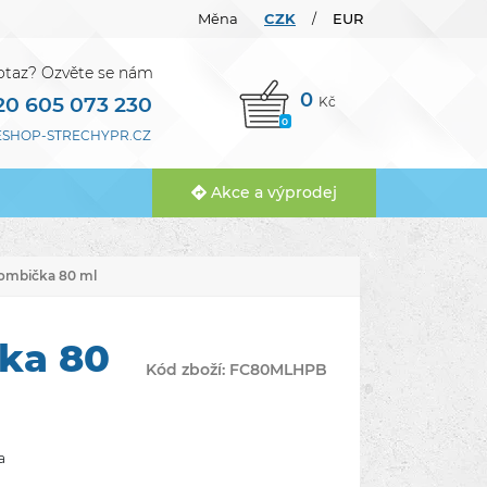
Měna
CZK
EUR
/
otaz? Ozvěte se nám
0
20 605 073 230
Kč
0
SHOP-STRECHYPR.CZ
Akce a výprodej
bombička 80 ml
čka 80
Kód zboží:
FC80MLHPB
a