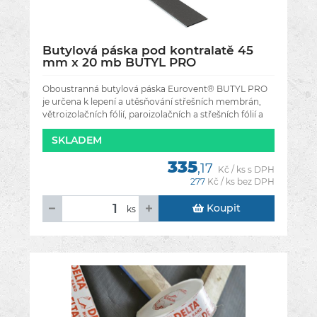
Butylová páska pod kontralatě 45
mm x 20 mb BUTYL PRO
Oboustranná butylová páska Eurovent® BUTYL PRO
je určena k lepení a utěsňování střešních membrán,
větroizolačních fólií, paroizolačních a střešních fólií a
také k
SKLADEM
335
,17
Kč / ks s DPH
277
Kč / ks bez DPH
Koupit
ks