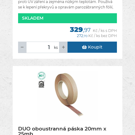
proti UV záření a zejména nízkým teplotám. Používá
se k lepení překryvů a opravám parozábranných fólií,
stejně jako tak i k
SKLADEM
329
,97
Kč / ks s DPH
272
Kč / ks bez DPH
,70
Koupit
ks
DUO oboustranná páska 20mm x
25mb