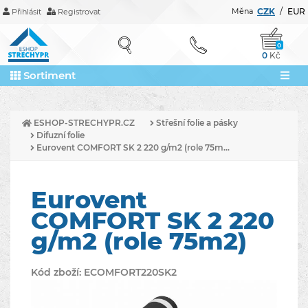
Měna
CZK
/
EUR
Přihlásit
Registrovat
0
0
Kč
Sortiment
ESHOP-STRECHYPR.CZ
Střešní folie a pásky
Difuzní folie
Eurovent COMFORT SK 2 220 g/m2 (role 75m...
Eurovent
COMFORT SK 2 220
g/m2 (role 75m2)
Kód zboží:
ECOMFORT220SK2