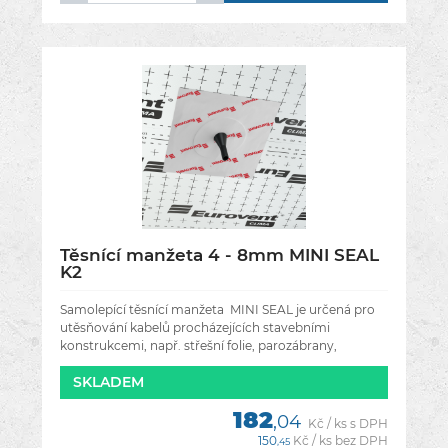
Těsnící manžeta 4 - 8mm MINI SEAL
K2
Samolepící těsnící manžeta MINI SEAL je určená pro
utěsňování kabelů procházejících stavebními
konstrukcemi, např. střešní folie, parozábrany,
stěnami, střechou, podkrovím a
SKLADEM
182
,04
Kč / ks s DPH
150
Kč / ks bez DPH
,45