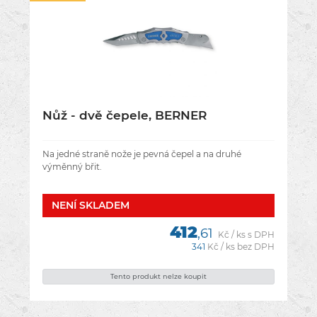
Nůž - dvě čepele, BERNER
Na jedné straně nože je pevná čepel a na druhé
výměnný břit.
NENÍ­ SKLADEM
412
,61
Kč / ks s DPH
341
Kč / ks bez DPH
Tento produkt nelze koupit