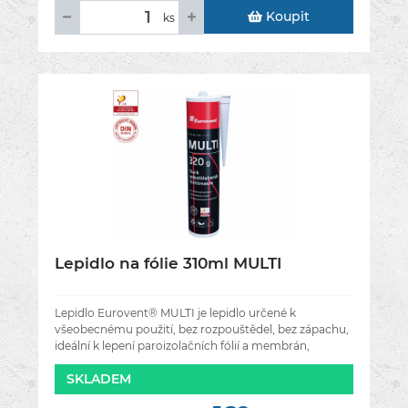
Koupit
ks
Lepidlo na fólie 310ml MULTI
Lepidlo Eurovent® MULTI je lepidlo určené k
všeobecnému použití, bez rozpouštědel, bez zápachu,
ideální k lepení paroizolačních fólií a membrán,
střešních membrán. Je
SKLADEM