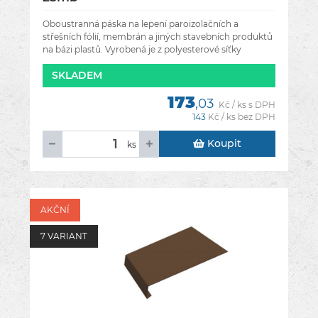
Oboustranná páska na lepení paroizolačních a
střešních fólií, membrán a jiných stavebních produktů
na bázi plastů. Vyrobená je z polyesterové síťky
pokryté oboustrannou
SKLADEM
173
,03
Kč / ks s DPH
143
Kč / ks bez DPH
Koupit
ks
AKČNÍ
7 VARIANT