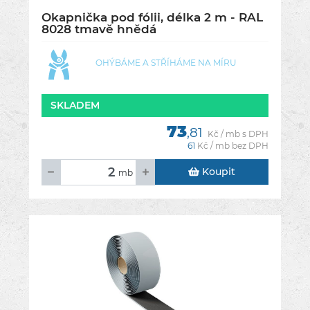
Okapnička pod fólii, délka 2 m - RAL
8028 tmavě hnědá
OHÝBÁME A STŘÍHÁME NA MÍRU
SKLADEM
73
,81
Kč / mb s DPH
61
Kč / mb bez DPH
Koupit
mb