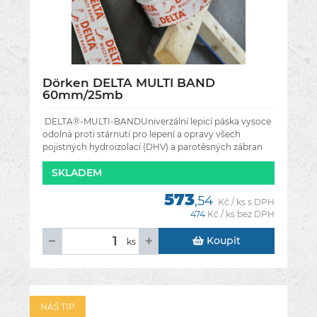
Dörken DELTA MULTI BAND
60mm/25mb
DELTA®-MULTI-BANDUniverzální lepicí páska vysoce
odolná proti stárnutí pro lepení a opravy všech
pojistných hydroizolací (DHV) a parotěsných zábran
DELTA® (vždy se lepí na
SKLADEM
573
,54
Kč / ks s DPH
474
Kč / ks bez DPH
Koupit
ks
NÁŠ TIP