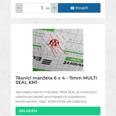
Koupit
ks
Těsnící manžeta 6 x 4 - 11mm MULTI
SEAL KM1
Samolepící těsnící manžeta MINI SEAL je určená pro
utěsňování kabelů procházejících stavebními
konstrukcemi, např. střešní folie, parozábrany,
stěnami, střechou, podkrovím a
SKLADEM