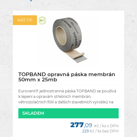
NÁŠ TIP
TOPBAND opravná páska membrán
50mm x 25mb
Eurovent® jednostranná páska TOPBAND se používá
k lepení a opravám střešních membrán,
větroizolačních fólií a dalších stavebních výrobků na
bázi polypropylénu.Perfektně se
SKLADEM
277
,09
Kč / ks s DPH
229
Kč / ks bez DPH