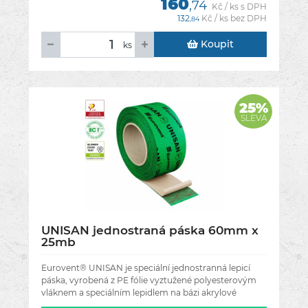
160
,74
Kč / ks s DPH
132
Kč / ks bez DPH
,84
Koupit
ks
25%
SLEVA
UNISAN jednostraná páska 60mm x
25mb
Eurovent® UNISAN je speciální jednostranná lepicí
páska, vyrobená z PE fólie vyztužené polyesterovým
vláknem a speciálním lepidlem na bázi akrylové
disperze. Použití: široký