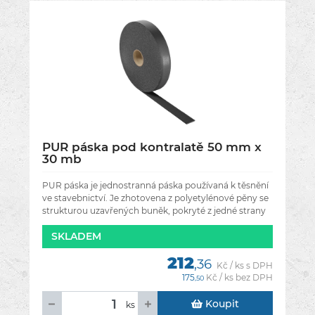
PUR páska pod kontralatě 50 mm x
30 mb
PUR páska je jednostranná páska používaná k těsnění
ve stavebnictví. Je zhotovena z polyetylénové pěny se
strukturou uzavřených buněk, pokryté z jedné strany
akrylovým disperzním
SKLADEM
212
,36
Kč / ks s DPH
175
Kč / ks bez DPH
,50
Koupit
ks