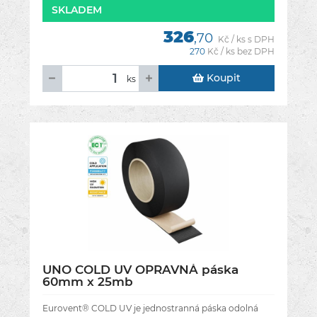
SKLADEM
326
,70
Kč / ks s DPH
270
Kč / ks bez DPH
Koupit
ks
UNO COLD UV OPRAVNÁ páska
60mm x 25mb
Eurovent® COLD UV je jednostranná páska odolná