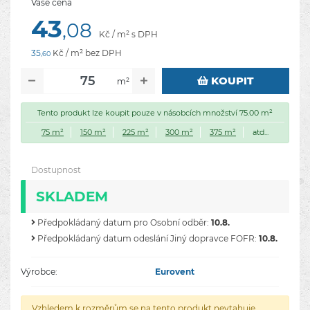
Vaše cena
43
,08
Kč / m² s DPH
35
Kč / m² bez DPH
,60
KOUPIT
m²
Tento produkt lze koupit pouze v násobcích množství 75.00 m²
75 m²
150 m²
225 m²
300 m²
375 m²
atd...
Dostupnost
SKLADEM
Předpokládaný datum pro Osobní odběr:
10.8.
Předpokládaný datum odeslání Jiný dopravce FOFR:
10.8.
Výrobce:
Eurovent
Vzhledem k rozměrům se na tento produkt nevtahuje