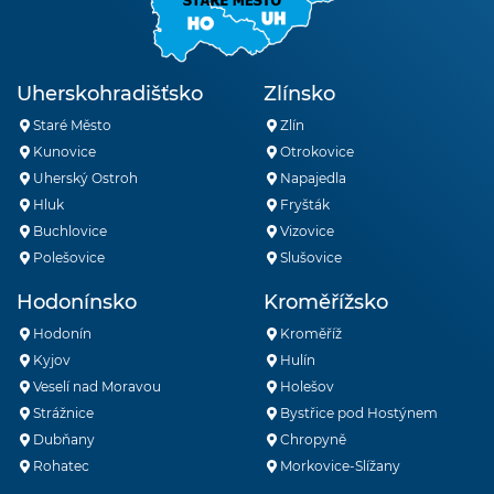
Uherskohradišťsko
Zlínsko
Staré Město
Zlín
Kunovice
Otrokovice
Uherský Ostroh
Napajedla
Hluk
Fryšták
Buchlovice
Vizovice
Polešovice
Slušovice
Hodonínsko
Kroměřížsko
Hodonín
Kroměříž
Kyjov
Hulín
Veselí nad Moravou
Holešov
Strážnice
Bystřice pod Hostýnem
Dubňany
Chropyně
Rohatec
Morkovice-Slížany