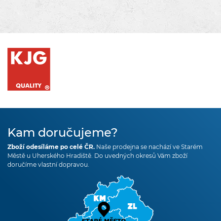
Kam doručujeme?
Zboží odesíláme po celé ČR.
Naše prodejna se nachází ve Starém
Městě u Uherského Hradiště. Do uvedných okresů Vám zboží
doručíme vlastní dopravou.