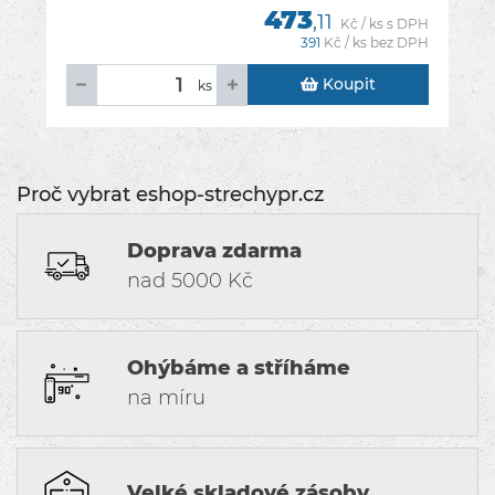
473
,11
Kč / ks s DPH
391
Kč / ks bez DPH
Koupit
ks
Proč vybrat eshop-strechypr.cz
Doprava zdarma
nad 5000 Kč
Ohýbáme a stříháme
na míru
Velké skladové zásoby