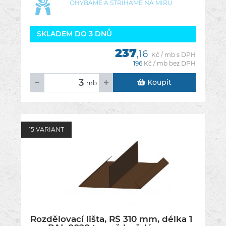
OHÝBÁME A STŘÍHÁME NA MÍRU
SKLADEM DO 3 DNŮ
237
,16
Kč / mb s DPH
196
Kč / mb bez DPH
Koupit
mb
15 VARIANT
Rozdělovací lišta, RŠ 310 mm, délka 1