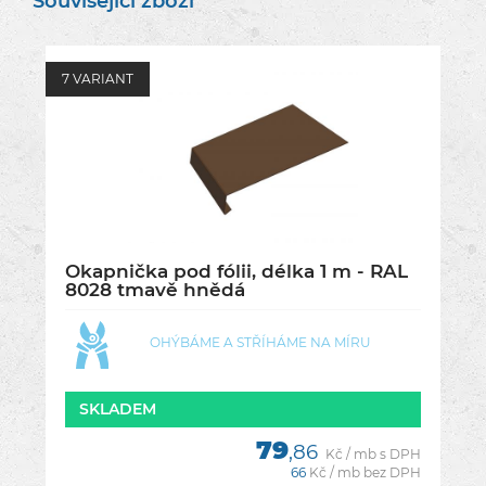
Související zboží
7 VARIANT
Okapnička pod fólii, délka 1 m - RAL
8028 tmavě hnědá
OHÝBÁME A STŘÍHÁME NA MÍRU
SKLADEM
79
,86
Kč / mb s DPH
66
Kč / mb bez DPH