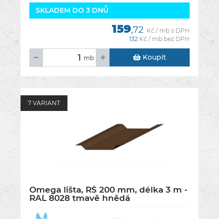
SKLADEM DO 3 DNŮ
159
,72
Kč / mb s DPH
132
Kč / mb bez DPH
Koupit
mb
7 VARIANT
Omega lišta, RŠ 200 mm, délka 3 m -
RAL 8028 tmavě hnědá