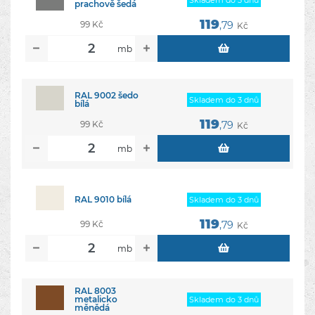
prachově šedá
119
99 Kč
,79
Kč
mb
RAL 9002 šedo
Skladem do 3 dnů
bílá
119
99 Kč
,79
Kč
mb
RAL 9010 bílá
Skladem do 3 dnů
119
99 Kč
,79
Kč
mb
RAL 8003
metalicko
Skladem do 3 dnů
měnědá