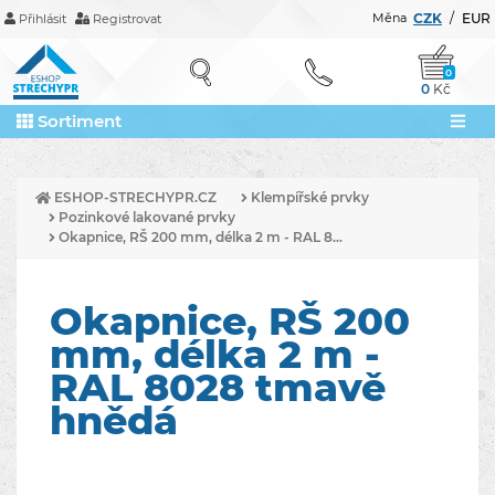
Měna
CZK
/
EUR
Přihlásit
Registrovat
0
0
Kč
Sortiment
ESHOP-STRECHYPR.CZ
Klempířské prvky
Pozinkové lakované prvky
Okapnice, RŠ 200 mm, délka 2 m - RAL 8...
Okapnice, RŠ 200
mm, délka 2 m -
RAL 8028 tmavě
hnědá