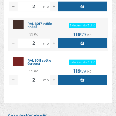
mb
RAL 8017 světle
Skladem do 3 dnů
hnědá
119
99 Kč
,79
Kč
mb
RAL 3011 světle
Skladem do 3 dnů
červená
119
99 Kč
,79
Kč
mb