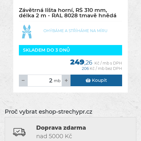
Závětrná lišta horní, RŠ 310 mm,
délka 2 m - RAL 8028 tmavě hnědá
OHÝBÁME A STŘÍHÁME NA MÍRU
SKLADEM DO 3 DNŮ
249
,26
Kč / mb s DPH
206
Kč / mb bez DPH
Koupit
mb
Proč vybrat eshop-strechypr.cz
Doprava zdarma
nad 5000 Kč