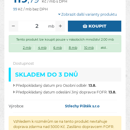
Kč / mb s DPH
99
Kč / mb bez DPH
Zobrazit další varianty produktu
KOUPIT
mb
Tento produkt lze koupit pouze v násobcích množství 2.00 mb
2 mb
4 mb
6 mb
8 mb
10 mb
atd...
Dostupnost
SKLADEM DO 3 DNŮ
Předpokládaný datum pro Osobní odběr:
13.8.
Předpokládaný datum odeslání Jiný dopravce FOFR:
13.8.
Výrobce:
Střechy Píštěk s.r.o
Vzhledem k rozměrům se na tento produkt nevtahuje
doprava zdarma nad 5000 Kč. Zasíláno dopravcem FOFR.