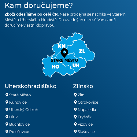
Kam doručujeme?
Zboží odesíláme po celé ČR.
Naše prodejna se nachází ve Starém
Městě u Uherského Hradiště. Do uvedných okresů Vám zboží
doručíme vlastní dopravou.
Uherskohradišťsko
Zlínsko
Staré Město
Zlín
Kunovice
Otrokovice
Uherský Ostroh
Napajedla
Hluk
Fryšták
Buchlovice
Vizovice
Polešovice
Slušovice