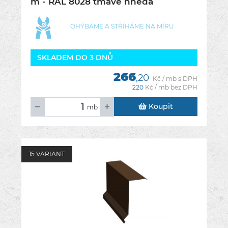
m - RAL 8028 tmavě hnědá
OHÝBÁME A STŘÍHÁME NA MÍRU
SKLADEM DO 3 DNŮ
266
,20
Kč / mb s DPH
220
Kč / mb bez DPH
Koupit
mb
15 VARIANT