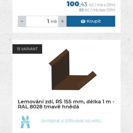
100
,43
Kč / mb s DPH
83
Kč / mb bez DPH
Koupit
mb
15 VARIANT
Lemování zdí, RŠ 155 mm, délka 1 m -
RAL 8028 tmavě hnědá
OHÝBÁME A STŘÍHÁME NA MÍRU