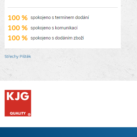
Střechy Píštěk