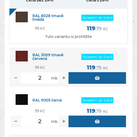
Cena bez DPH
Cena s DPH
RAL 8028 tmavě
Skladem do 3 dnů
hnědá
119
99 Kč
,79
Kč
Tuto variantu si prohlížíte
RAL 3009 tmavě
Skladem do 3 dnů
červená
119
99 Kč
,79
Kč
mb
RAL 9005 černá
Skladem do 3 dnů
119
99 Kč
,79
Kč
mb