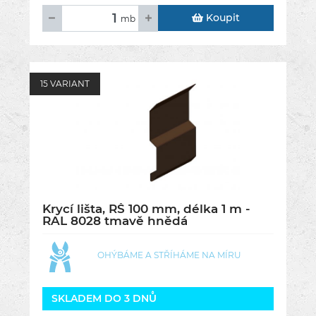
Koupit
mb
15 VARIANT
Krycí lišta, RŠ 100 mm, délka 1 m -
RAL 8028 tmavě hnědá
OHÝBÁME A STŘÍHÁME NA MÍRU
SKLADEM DO 3 DNŮ