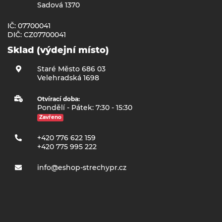
Sadová 1370
IČ: 07700041
DIČ: CZ07700041
Sklad (výdejní místo)
Staré Město 686 03
Velehradská 1698
Otvírací doba:
Pondělí - Pátek: 7:30 - 15:30
Zavřeno
+420 776 622 159
+420 775 995 222
info@eshop-strechypr.cz