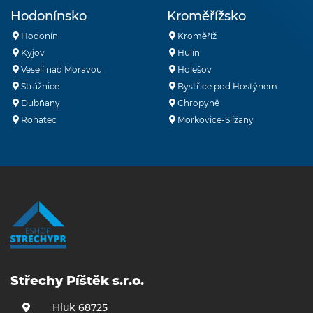
Hodonínsko
Kroměřížsko
Hodonín
Kroměříž
Kyjov
Hulín
Veselí nad Moravou
Holešov
Strážnice
Bystřice pod Hostýnem
Dubňany
Chropyně
Rohatec
Morkovice-Slížany
Střechy Píštěk s.r.o.
Hluk 68725