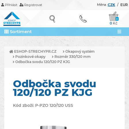
Měna
CZK
/
EUR
Přihlásit
Registrovat
0
0
Kč
Sortiment
ESHOP-STRECHYPR.CZ
Okapový systém
Pozinkové okapy
Rozměr 330/120 mm
Odbočka svodu 120/120 PZ KJG
Odbočka svodu
120/120 PZ KJG
Kód zboží:
P-PZO 120/120 USS