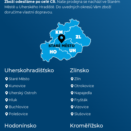
Zboží odesíláme po celé ČR.
Naše prodejna se nachází ve Starém
Městě u Uherského Hradiště. Do uvedných okresů Vám zboží
doručíme vlastní dopravou.
Uherskohradišťsko
Zlínsko
Staré Město
Zlín
Kunovice
Otrokovice
Uherský Ostroh
Napajedla
Hluk
Fryšták
Buchlovice
Vizovice
Polešovice
Slušovice
Hodonínsko
Kroměřížsko