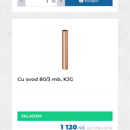
Koupit
ks
Cu svod 80/3 mb, KJG
SKLADEM
1 120
,46
Kč / mb s DPH