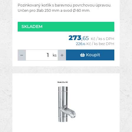
Pozinkovaný kotlík s barevnou povrchovou úpravou.
Určen pro žlab 250 mm a svod Ø 60 mm.
SKLADEM
273
,65
Kč / ks s DPH
226
Kč / ks bez DPH
,16
Koupit
ks