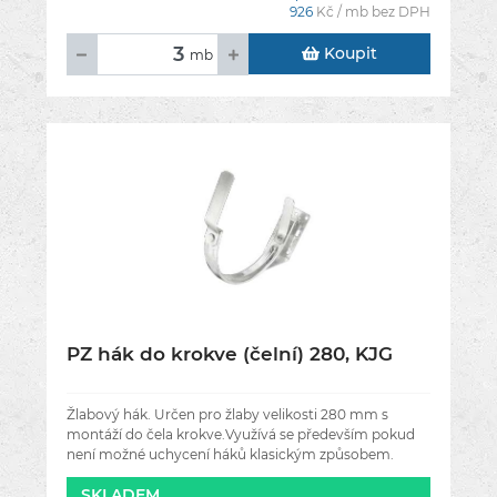
926
Kč / mb bez DPH
Koupit
mb
PZ hák do krokve (čelní) 280, KJG
Žlabový hák. Určen pro žlaby velikosti 280 mm s
montáží do čela krokve.Využívá se především pokud
není možné uchycení háků klasickým způsobem.
Háky do čela krokve se kotví
SKLADEM