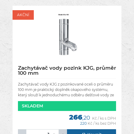
AKČNÍ
Zachytávač vody pozink KJG, průměr
100 mm
Zachytávač vody KJG z pozinkované oceli o průměru
100 mm je praktický doplněk okapového systému,
který slouží k jednoduchému odběru dešťové vody ze
svodové roury. Pomocí
SKLADEM
266
,20
Kč / ks s DPH
220
Kč / ks bez DPH