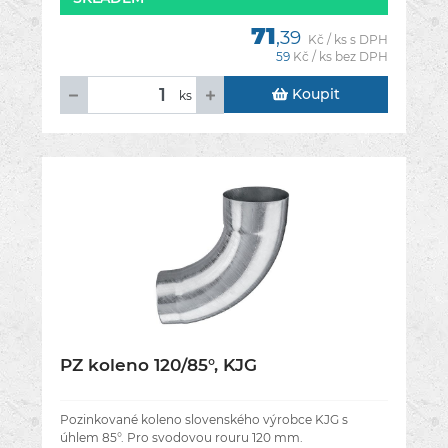
71
,39
Kč / ks s DPH
59
Kč / ks bez DPH
Koupit
ks
PZ koleno 120/85°, KJG
Pozinkované koleno slovenského výrobce KJG s
úhlem 85°. Pro svodovou rouru 120 mm.