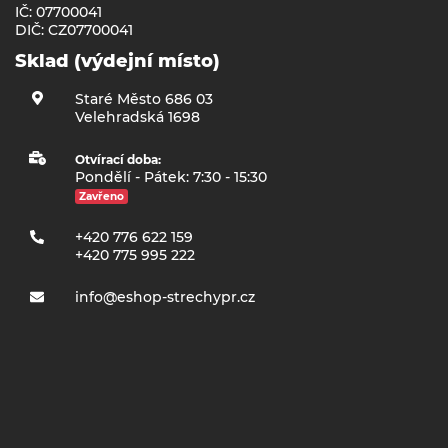
IČ: 07700041
DIČ: CZ07700041
Sklad (výdejní místo)
Staré Město 686 03
Velehradská 1698
Otvírací doba:
Pondělí - Pátek: 7:30 - 15:30
Zavřeno
+420 776 622 159
+420 775 995 222
info@eshop-strechypr.cz