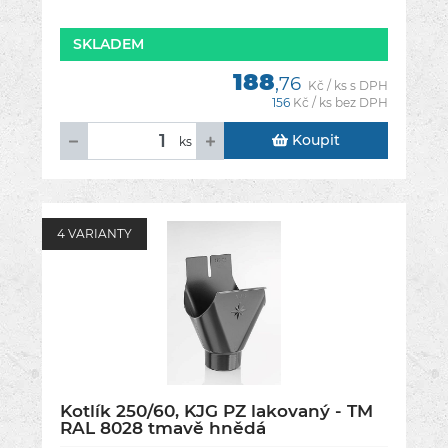
SKLADEM
188
,76
Kč / ks s DPH
156
Kč / ks bez DPH
Koupit
ks
4 VARIANTY
Kotlík 250/60, KJG PZ lakovaný - TM
RAL 8028 tmavě hnědá