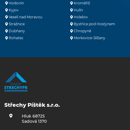
Hodonín
Kroměříž
Kyjov
Hulín
Veselí nad Moravou
Holešov
Strážnice
Bystřice pod Hostýnem
Dubňany
Chropyně
Rohatec
Morkovice-Slížany
Střechy Píštěk s.r.o.
Hluk 68725
Sadová 1370