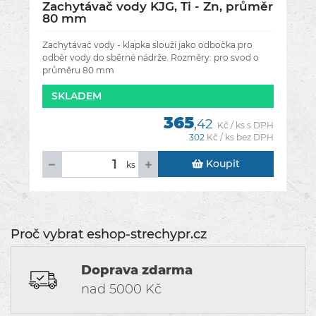
Zachytávač vody KJG, Ti - Zn, průměr
80 mm
Zachytávač vody - klapka slouží jako odbočka pro
odběr vody do sběrné nádrže. Rozměry: pro svod o
průměru 80 mm
SKLADEM
365
,42
Kč / ks s DPH
302
Kč / ks bez DPH
Koupit
ks
Proč vybrat eshop-strechypr.cz
Doprava zdarma
nad 5000 Kč