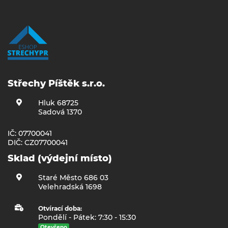
Střechy Píštěk s.r.o.
Hluk 68725
Sadová 1370
IČ: 07700041
DIČ: CZ07700041
Sklad (výdejní místo)
Staré Město 686 03
Velehradská 1698
Otvírací doba:
Pondělí - Pátek: 7:30 - 15:30
Otevřeno