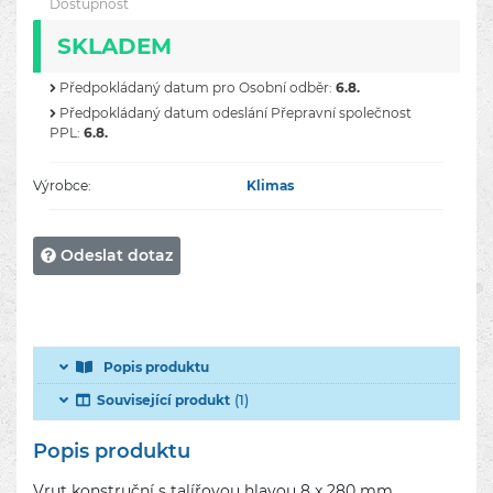
Dostupnost
SKLADEM
Předpokládaný datum pro Osobní odběr:
6.8.
Předpokládaný datum odeslání Přepravní společnost
PPL:
6.8.
Výrobce:
Klimas
Odeslat dotaz
Popis produktu
(1)
Související produkt
Popis produktu
Vrut konstruční s talířovou hlavou 8 x 280 mm.