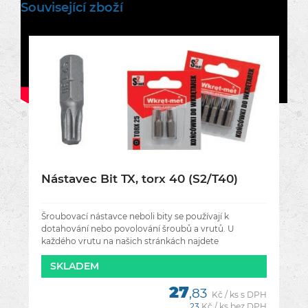
Související zboží
Nástavec Bit TX, torx 40 (S2/T40)
Šroubovací nástavce neboli bity se používají k
dotahování nebo povolování šroubů a vrutů. U
každého vrutu na našich stránkách najdete
doporučenou velikost nástavce.
SKLADEM
27
,83
Kč / ks s DPH
23
Kč / ks bez DPH