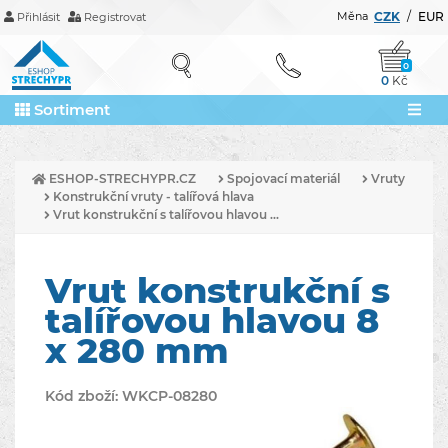
Měna
CZK
/
EUR
Přihlásit
Registrovat
0
0
Kč
Sortiment
ESHOP-STRECHYPR.CZ
Spojovací materiál
Vruty
Konstrukční vruty - talířová hlava
Vrut konstrukční s talířovou hlavou ...
Vrut konstrukční s
talířovou hlavou 8
x 280 mm
Kód zboží:
WKCP-08280