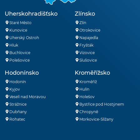
Uherskohradišťsko
Zlínsko
Staré Město
Zlín
Kunovice
Otrokovice
Uherský Ostroh
Napajedla
Hluk
Fryšták
Buchlovice
Vizovice
Polešovice
Slušovice
Hodonínsko
Kroměřížsko
Hodonín
Kroměříž
Kyjov
Hulín
Veselí nad Moravou
Holešov
Strážnice
Bystřice pod Hostýnem
Dubňany
Chropyně
Rohatec
Morkovice-Slížany