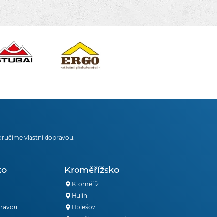
oručíme vlastní dopravou.
ko
Kroměřížsko
Kroměříž
Hulín
oravou
Holešov