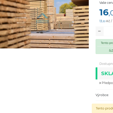
Vaše cen
16
,
13
Kč /
,30
Tento pr
4 
Dostupn
SKL
Předpok
Výrobce:
Tento produ