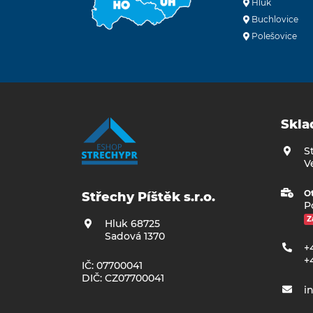
Hluk
Buchlovice
Polešovice
Skla
S
V
Ot
Střechy Píštěk s.r.o.
Po
Z
Hluk 68725
Sadová 1370
+
+
IČ: 07700041
DIČ: CZ07700041
i