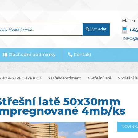
Máte d
+4
Vyhledat
INFO@E
Obchodní podmínky
Kontakt
SHOP-STRECHYPR.CZ
Dřevosortiment
Střešní latě
Střešní l
Střešní latě 50x30mm
impregnované 4mb/ks
NOVINK