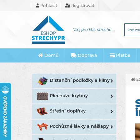
Přihlásit
Registrovat
Vše, pro Vaši střechu ...
Domů
Doprava
Platba
E
Distanční podložky a klíny
Plechové krytiny
Střešní doplňky
Pochůzné lávky a nášlapy