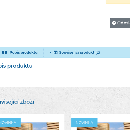
Odesl
(2)
Popis produktu
Související produkt
is produktu
visející zboží
NOVINKA
NOVINKA