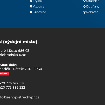
Fryšták
Strážnice
Vizovice
Dubňany
Slušovice
Rohatec
d (výdejní místo)
taré Město 686 03
elehradská 1698
vírací doba:
ndělí - Pátek: 7:30 - 15:30
avřeno
420 776 622 159
420 775 995 222
nfo@eshop-strechypr.cz