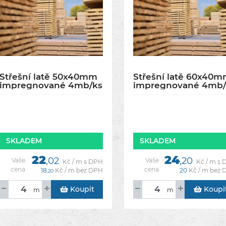
Střešní latě 50x40mm
Střešní latě 60x40
impregnované 4mb/ks
impregnované 4mb/
SKLADEM
SKLADEM
22
24
,02
,20
Vaše
Vaše
Kč / m s DPH
Kč / m s
cena
cena
18
Kč / m bez DPH
20
Kč / m bez
,20
Koupit
Koupi
m
m