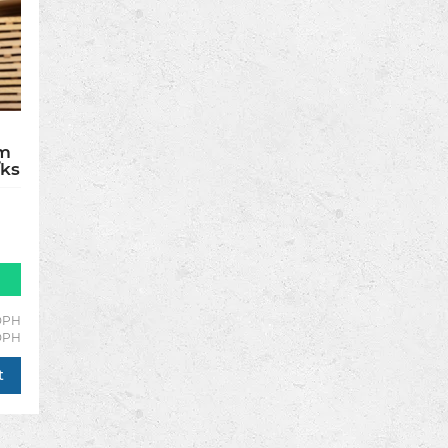
mm
ks
 DPH
 DPH
t