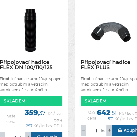
Připojovací hadice
Připojovací hadice
FLEX DN 100/110/125
FLEX PLUS
mm černá
DN125/100,110,125
Flexibilní hadice umožňuje spojení
Flexibilní hadice umožňuje spo
mezi potrubím a větracím
mezi potrubím a větracím
komínkem. Je z pružného
komínkem. Je z pružného
materiálu (PP polypropylen),
materiálu (PP polypropylen),
SKLADEM
SKLADEM
který je odolný vůči UV a
který je odolný vůči UV a
povětrnostním vlivům.Hadici lze
povětrnostním vlivům.Hadici l
359
642
seříznout
,37
seříznout
,51
Vaše
Kč / ks s
Kč / ks s
Vaše
cena
531
Kč / ks bez
DPH
cena
297
Kč / ks bez DPH
Koupi
ks