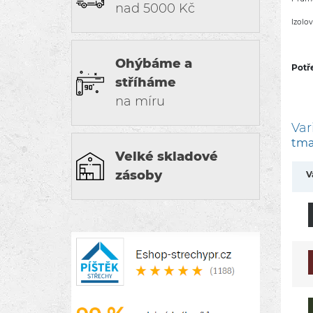
nad 5000 Kč
Izolo
Ohýbáme a
Potř
stříháme
na míru
Var
tma
Velké skladové
zásoby
V