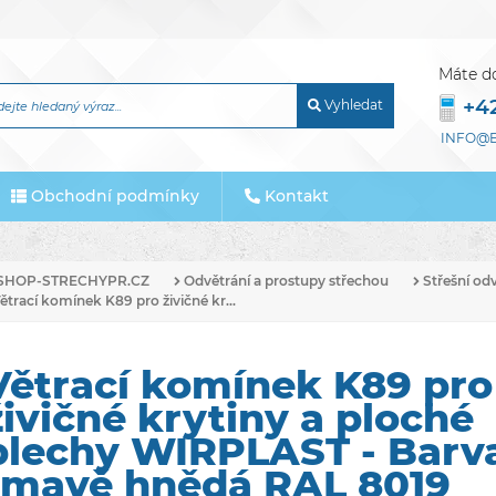
Máte d
+4
Vyhledat
INFO@E
Obchodní podmínky
Kontakt
SHOP-STRECHYPR.CZ
Odvětrání a prostupy střechou
Střešní od
ětrací komínek K89 pro živičné kr...
Větrací komínek K89 pro
živičné krytiny a ploché
plechy WIRPLAST - Barv
tmavě hnědá RAL 8019