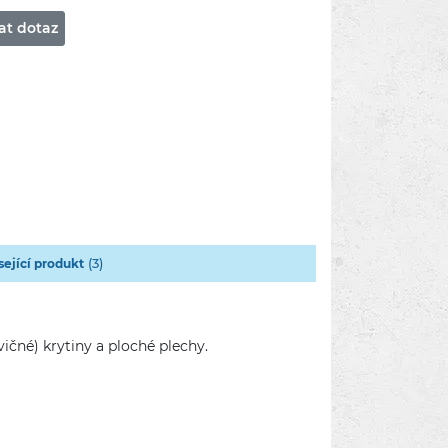
at dotaz
(3)
sející produkt
čné) krytiny a ploché plechy.