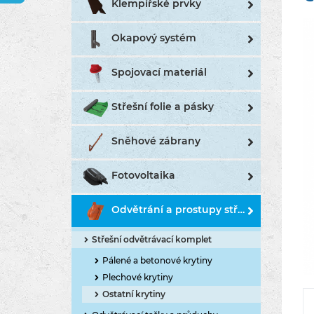
Klempířské prvky
Okapový systém
Spojovací materiál
Střešní folie a pásky
Sněhové zábrany
Fotovoltaika
Odvětrání a prostupy střechou
Střešní odvětrávací komplet
Pálené a betonové krytiny
Plechové krytiny
Ostatní krytiny