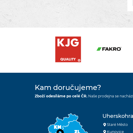
Kam doručujeme?
Zboží odesíláme po celé ČR.
Naše prodejna se nachází
Uherskohra
Staré Město
Kunovice