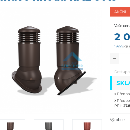
AKČNÍ
Vaše cen
2 
1 699
Kč 
Dostupn
SKL
Předpok
Předpok
PPL:
27.8
Výrobce: