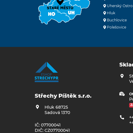
Uherský Ostro
Hluk
Buchlovice
Polešovice
Skla
S
V
Ot
Střechy Píštěk s.r.o.
Po
Z
Hluk 68725
Sadová 1370
+
+
IČ: 07700041
DIČ: CZ07700041