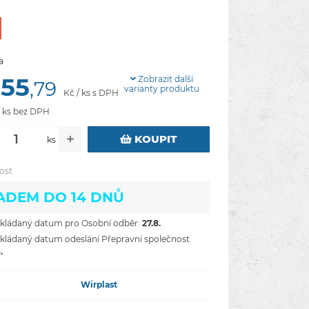
a
055
Zobrazit další
,79
varianty produktu
Kč / ks s DPH
/ ks bez DPH
KOUPIT
ks
ost
ADEM DO 14 DNŮ
ládaný datum pro Osobní odběr:
27.8.
ládaný datum odeslání Přepravní společnost
.
Wirplast