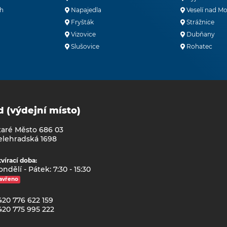
h
Napajedla
Veselí nad M
Fryšták
Strážnice
Vizovice
Dubňany
Slušovice
Rohatec
d (výdejní místo)
taré Město 686 03
elehradská 1698
vírací doba:
ndělí - Pátek: 7:30 - 15:30
avřeno
420 776 622 159
420 775 995 222