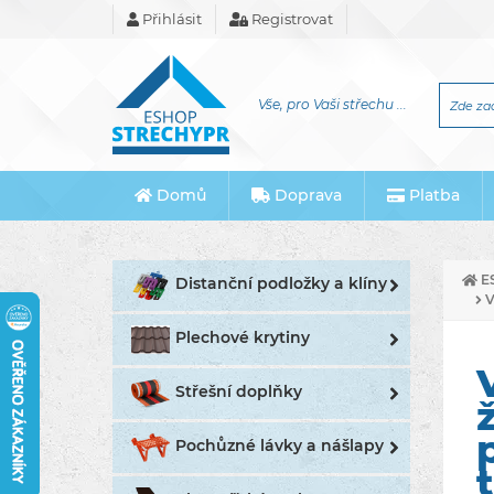
Přihlásit
Registrovat
Vše, pro Vaši střechu ...
Domů
Doprava
Platba
E
Distanční podložky a klíny
V
Plechové krytiny
Střešní doplňky
Pochůzné lávky a nášlapy