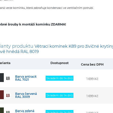
vaná verze komínku, která zabraňuje kondenzaci ve ventilačním potrubí.
ebné šrouby k montáži komínku ZDARMA!
ianty produktu
Větrací komínek K89 pro živičné kryti
vě hnědá RAL 8019
arianta
Dostupnost
Cena bez DPH
Barva antracit
Skladem do 14 dnů
1 699 Kč
RAL 7021
Barva červená
Skladem do 14 dnů
1 699 Kč
RAL 3009
Barva zelená
Skladem do 14 dnů