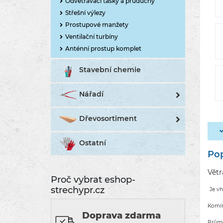
Odvětrávací tašky a průduchy
Střešní výlezy
Prostupové manžety
Ventilační turbíny
Anténní prostup komplet
Stavební chemie
Nářadí
Dřevosortiment
Ostatní
Pop
Větr
Proč vybrat eshop-
strechypr.cz
Je vh
Komín
Doprava zdarma
Prům