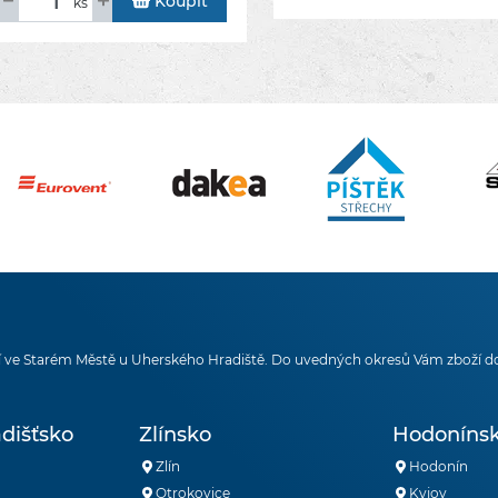
Koupit
ks
 ve Starém Městě u Uherského Hradiště. Do uvedných okresů Vám zboží d
dišťsko
Zlínsko
Hodoníns
Zlín
Hodonín
Otrokovice
Kyjov