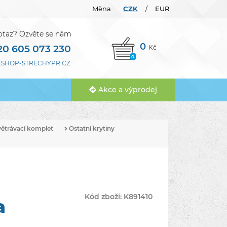
Měna
CZK
EUR
/
otaz? Ozvěte se nám
0
20 605 073 230
Kč
0
SHOP-STRECHYPR.CZ
Akce a výprodej
větrávací komplet
Ostatní krytiny
Kód zboží:
K891410
a