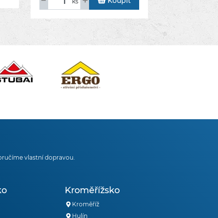
Koupit
ks
oručíme vlastní dopravou.
ko
Kroměřížsko
Kroměříž
Hulín