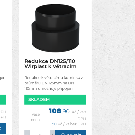
Redukce DN125/110
Wirplast k větracím
komínkům
jení
Redukce k větracímu komínku z
průměru DN 125mm na DN
110mm umožňuje připojení
potrubí DN 110 mm.
SKLADEM
ze
108
,90
 DPH
Kč / ks s
Vaše
 DPH
DPH
cena
90
Kč / ks bez DPH
t