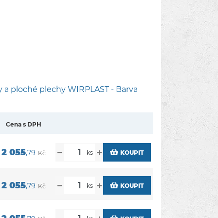
ny a ploché plechy WIRPLAST - Barva
Cena s DPH
2 055
,79
ks
KOUPIT
Kč
2 055
,79
ks
KOUPIT
Kč