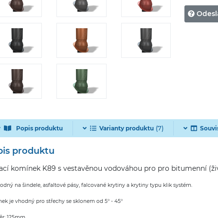
Odesl
(7)
Popis produktu
Varianty produktu
Souvi
is produktu
ací komínek K89 s vestavěnou vodováhou pro pro bitumenní (živi
odný na šindele, asfaltové pásy, falcované krytiny a krytiny typu klik systém.
ek je vhodný pro střechy se sklonem od 5° - 45°
ěr: 125mm