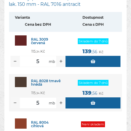
lak. 150 mm - RAL 7016 antracit
Varianta
Dostupnost
Cena bez DPH
Cena s DPH
RAL 3009
Skladem do 7 dnů
červená
139
115
Kč
,56
Kč
,34
mb
RAL 8028 tmavě
Skladem do 7 dnů
hnědá
139
115
Kč
,56
Kč
,34
mb
RAL 8004
Není­ skladem
cihlová