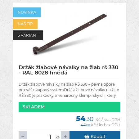
NOVINKA
NÁŠ TIP
5 VARIANT
Držák žlabové návalky na žlab rš 330
- RAL 8028 hnědá
Držák žlabové návalky na žlab RŠ 330 – pevná opora
pro váš okapový systémDržák žlabové návalky na žlab
RŠ 330 je praktický a nenáročný klempířský díl, který
pomáhá
SKLADEM
54
,30
Kč / ks s DPH
44
Kč / ks bez DPH
,88
Koupit
ks