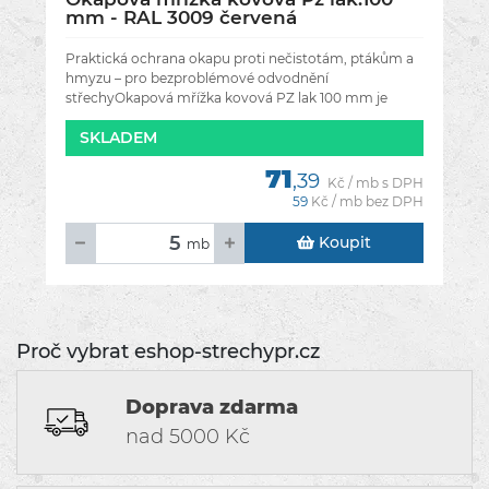
mm - RAL 3009 červená
Praktická ochrana okapu proti nečistotám, ptákům a
hmyzu – pro bezproblémové odvodnění
střechyOkapová mřížka kovová PZ lak 100 mm je
nezbytné doplňkové vybavení každého
SKLADEM
71
,39
Kč / mb s DPH
59
Kč / mb bez DPH
Koupit
mb
Proč vybrat eshop-strechypr.cz
Doprava zdarma
nad 5000 Kč