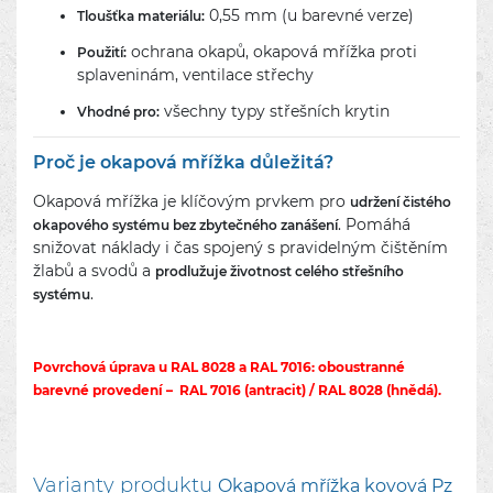
0,55 mm (u barevné verze)
Tloušťka materiálu:
ochrana okapů, okapová mřížka proti
Použití:
splaveninám, ventilace střechy
všechny typy střešních krytin
Vhodné pro:
Proč je okapová mřížka důležitá?
Okapová mřížka je klíčovým prvkem pro
udržení čistého
. Pomáhá
okapového systému bez zbytečného zanášení
snižovat náklady i čas spojený s pravidelným čištěním
žlabů a svodů a
prodlužuje životnost celého střešního
.
systému
Povrchová úprava u RAL 8028 a RAL 7016: oboustranné
barevné provedení – RAL 7016 (antracit) / RAL 8028 (hnědá).
Varianty produktu
Okapová mřížka kovová Pz