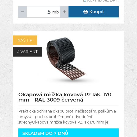
19
Kč / mb bez DPH
Koupit
mb
NÁŠ TIP
5 VARIANT
Okapová mřížka kovová Pz lak. 170
mm - RAL 3009 červená
Praktická ochrana okapu proti nečistotám, ptákům a
hmyzu – pro bezproblémové odvodnění
střechyOkapová mřížka kovová PZ lak 170 mm je
nezbytné doplňkové vybavení každého
SKLADEM DO 7 DNŮ