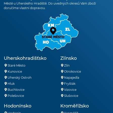
Městě u Uherského Hradiště. Do uvedných okresů Vám zboží
doručíme vlastní dopravou.
Uherskohradišťsko
Zlínsko
Staré Město
Zlín
Kunovice
Otrokovice
Uherský Ostroh
Napajedla
Hluk
Fryšták
Buchlovice
Vizovice
Polešovice
Slušovice
Hodonínsko
Kroměřížsko