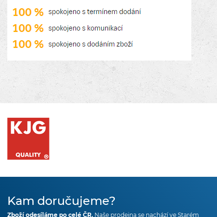
Kam doručujeme?
Zboží odesíláme po celé ČR.
Naše prodejna se nachází ve Starém