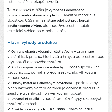
listí a zanášení okapů i svodů.
Tato okapová mřížka je
vyrobena z děrovaného
– kvalitní materiál s
pozinkovaného lakovaného plechu
tloušťkou 0,55 mm zajišťuje
odolnost proti korozi i
, dlouhou životnost a stabilní
povětrnostním vlivům
estetický vzhled po mnoho sezón.
Hlavní výhody produktu
✔
– zabraňuje
Ochrana okapů a větraných částí střechy
vnikání listí, prachu, hlodavců a hmyzu do prostoru pod
krytinou či okapového systému.
✔
– umožňuje cirkulaci
Podpora správné ventilace střechy
vzduchu, což pomáhá předcházet vzniku vlhkosti a
kondenzace.
✔
– pozinkovaný
Odolný materiál s lakovaným povrchem
plech lakovaný ve fabrice zvyšuje odolnost proti rzi a
zajišťuje trvanlivost i při venkovním použití.
✔
– vhodná pro různé typy okapových
Univerzální použití
systémů a střech.
✔
– barevně ladí s
Atraktivní červený odstín RAL 3009