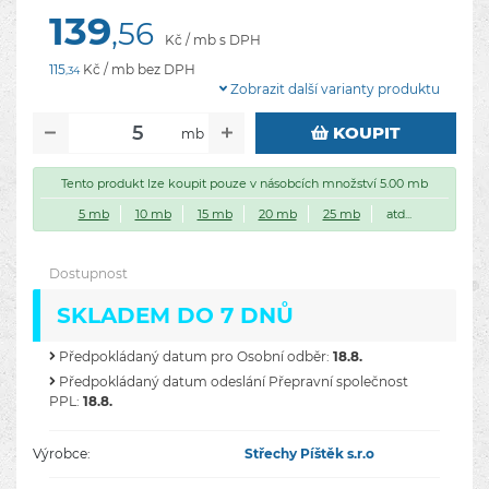
139
,56
Kč / mb s DPH
115
Kč / mb bez DPH
,34
Zobrazit další varianty produktu
KOUPIT
mb
Tento produkt lze koupit pouze v násobcích množství 5.00 mb
5 mb
10 mb
15 mb
20 mb
25 mb
atd...
Dostupnost
SKLADEM DO 7 DNŮ
Předpokládaný datum pro Osobní odběr:
18.8.
Předpokládaný datum odeslání Přepravní společnost
PPL:
18.8.
Výrobce:
Střechy Píštěk s.r.o