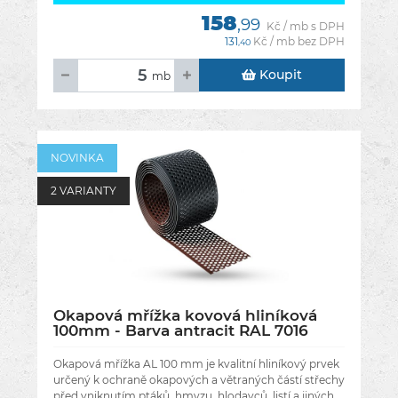
158
,99
Kč / mb s DPH
131
Kč / mb bez DPH
,40
Koupit
mb
NOVINKA
2 VARIANTY
Okapová mřížka kovová hliníková
100mm - Barva antracit RAL 7016
Okapová mřížka AL 100 mm je kvalitní hliníkový prvek
určený k ochraně okapových a větraných částí střechy
před vniknutím ptáků, hmyzu, hlodavců, listí a jiných