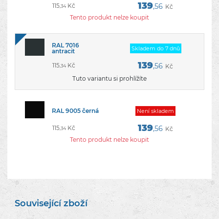
139
115
Kč
,56
Kč
,34
Tento produkt nelze koupit
RAL 7016
Skladem do 7 dnů
antracit
139
115
Kč
,56
Kč
,34
Tuto variantu si prohlížíte
RAL 9005 černá
Není­ skladem
139
115
Kč
,56
Kč
,34
Tento produkt nelze koupit
Související zboží