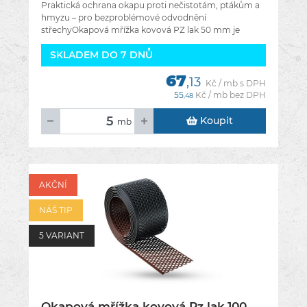
Praktická ochrana okapu proti nečistotám, ptákům a
hmyzu – pro bezproblémové odvodnění
střechyOkapová mřížka kovová PZ lak 50 mm je
nezbytné doplňkové vybavení každého
SKLADEM DO 7 DNŮ
67
,13
Kč / mb s DPH
55
Kč / mb bez DPH
,48
Koupit
mb
AKČNÍ
NÁŠ TIP
5 VARIANT
Okapová mřížka kovová Pz lak.100