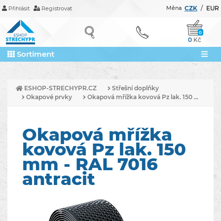
Měna
CZK
/
EUR
Přihlásit
Registrovat
0
0
Kč
Sortiment
ESHOP-STRECHYPR.CZ
Střešní doplňky
Okapové prvky
Okapová mřížka kovová Pz lak. 150 ...
Okapová mřížka
kovová Pz lak. 150
mm - RAL 7016
antracit