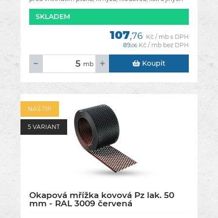
nečistot. Tento
SKLADEM
107
,76
Kč / mb s DPH
89
Kč / mb bez DPH
,06
Koupit
mb
NÁŠ TIP
5 VARIANT
Okapová mřížka kovová Pz lak. 50
mm - RAL 3009 červená