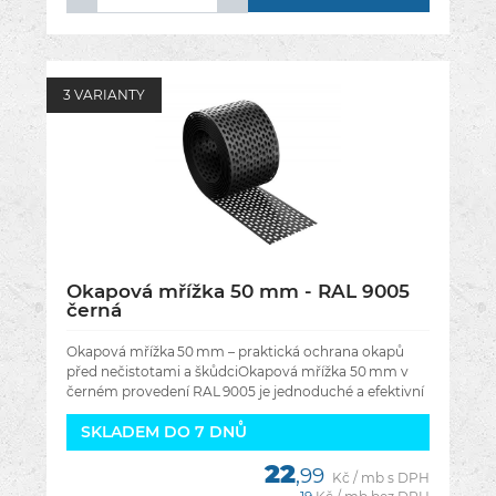
3 VARIANTY
Okapová mřížka 50 mm - RAL 9005
černá
Okapová mřížka 50 mm – praktická ochrana okapů
před nečistotami a škůdciOkapová mřížka 50 mm v
černém provedení RAL 9005 je jednoduché a efektivní
řešení pro
SKLADEM DO 7 DNŮ
22
,99
Kč / mb s DPH