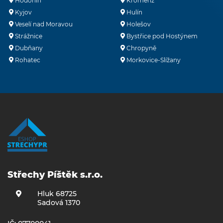
Hodonín
Kroměříž
Kyjov
Hulín
Veselí nad Moravou
Holešov
Strážnice
Bystřice pod Hostýnem
Dubňany
Chropyně
Rohatec
Morkovice-Slížany
Střechy Píštěk s.r.o.
Hluk 68725
Sadová 1370