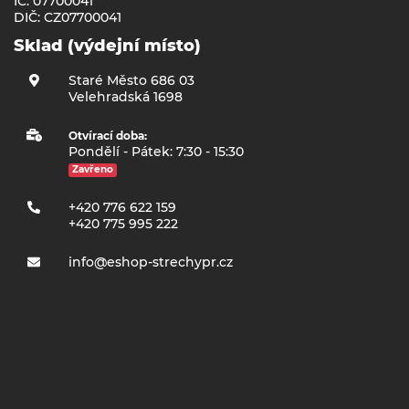
IČ: 07700041
DIČ: CZ07700041
Sklad (výdejní místo)
Staré Město 686 03
Velehradská 1698
Otvírací doba:
Pondělí - Pátek: 7:30 - 15:30
Zavřeno
+420 776 622 159
+420 775 995 222
info@eshop-strechypr.cz