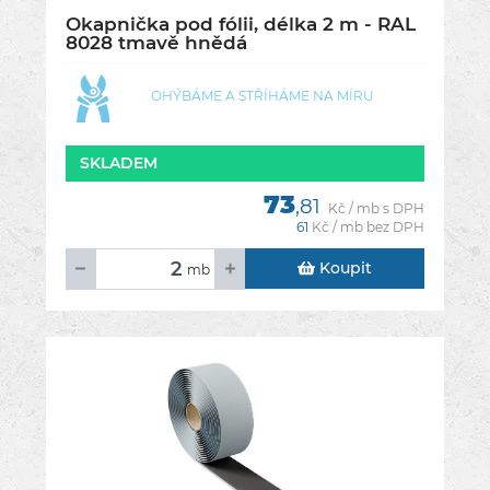
Okapnička pod fólii, délka 2 m - RAL
8028 tmavě hnědá
OHÝBÁME A STŘÍHÁME NA MÍRU
SKLADEM
73
,81
Kč / mb s DPH
61
Kč / mb bez DPH
Koupit
mb