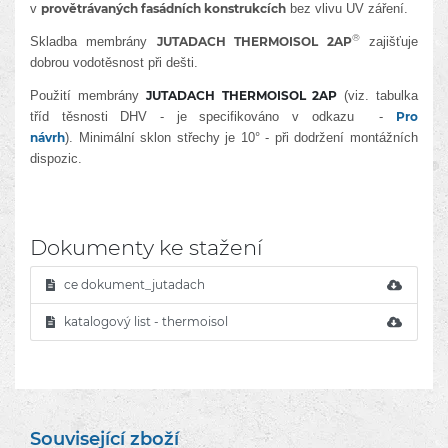
v
provětrávaných fasádních konstrukcích
bez vlivu UV záření.
®
Skladba membrány
JUTADACH THERMOISOL 2AP
zajišťuje
dobrou vodotěsnost při dešti.
Použití membrány
JUTADACH THERMOISOL 2AP
(viz. tabulka
tříd těsnosti DHV - je specifikováno v odkazu -
Pro
návrh
).
Minimální sklon střechy je 10°
- při dodržení montážních
dispozic
.
Dokumenty ke stažení
ce dokument_jutadach
katalogový list - thermoisol
Související zboží