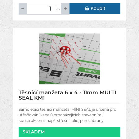
Koupit
ks
Těsnící manžeta 6 x 4 - 11mm MULTI
SEAL KM1
Samolepící těsnící manžeta MINI SEAL je určená pro
utěsňování kabelů procházejících stavebními
konstrukcemi, např. střešní folie, parozábrany,
stěnami, střechou, podkrovím a
SKLADEM