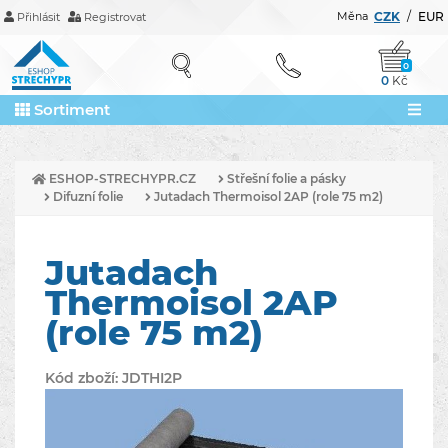
Měna
CZK
/
EUR
Přihlásit
Registrovat
0
0
Kč
Sortiment
ESHOP-STRECHYPR.CZ
Střešní folie a pásky
Difuzní folie
Jutadach Thermoisol 2AP (role 75 m2)
Jutadach
Thermoisol 2AP
(role 75 m2)
Kód zboží:
JDTHI2P