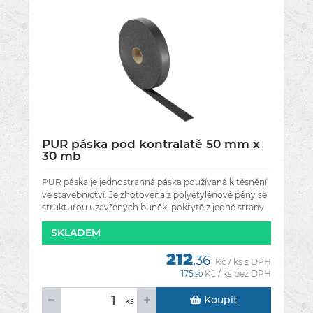
PUR páska pod kontralatě 50 mm x
30 mb
PUR páska je jednostranná páska používaná k těsnění
ve stavebnictví. Je zhotovena z polyetylénové pěny se
strukturou uzavřených buněk, pokryté z jedné strany
akrylovým disperzním
SKLADEM
212
,36
Kč / ks s DPH
175
Kč / ks bez DPH
,50
Koupit
ks