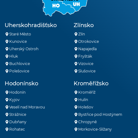
Uherskohradišťsko
Zlínsko
Staré Město
Zlín
Kunovice
Otrokovice
Uherský Ostroh
Napajedla
Hluk
Fryšták
Buchlovice
Vizovice
Polešovice
Slušovice
Hodonínsko
Kroměřížsko
Hodonín
Kroměříž
Kyjov
Hulín
Veselí nad Moravou
Holešov
Strážnice
Bystřice pod Hostýnem
Dubňany
Chropyně
Rohatec
Morkovice-Slížany