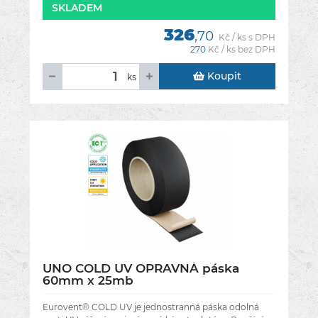
SKLADEM
326
,70
Kč / ks s DPH
270
Kč / ks bez DPH
Koupit
ks
UNO COLD UV OPRAVNÁ páska
60mm x 25mb
Eurovent® COLD UV je jednostranná páska odolná