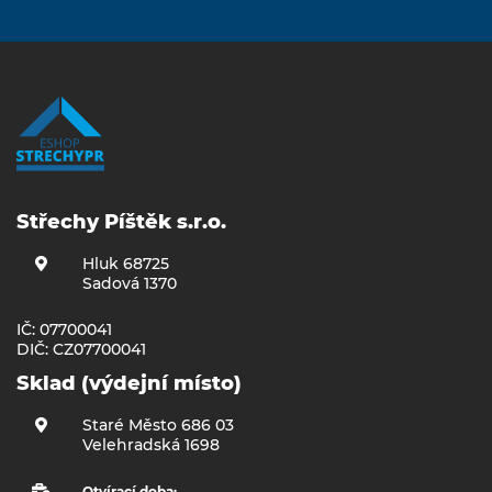
Střechy Píštěk s.r.o.
Hluk 68725
Sadová 1370
IČ: 07700041
DIČ: CZ07700041
Sklad (výdejní místo)
Staré Město 686 03
Velehradská 1698
Otvírací doba: