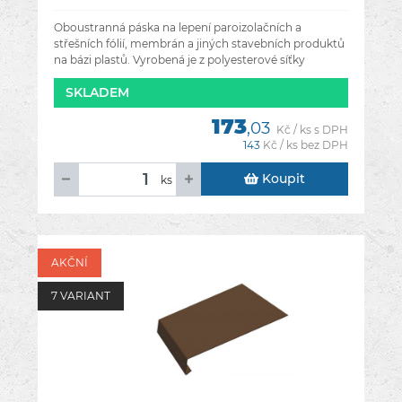
Oboustranná páska na lepení paroizolačních a
střešních fólií, membrán a jiných stavebních produktů
na bázi plastů. Vyrobená je z polyesterové síťky
pokryté oboustrannou
SKLADEM
173
,03
Kč / ks s DPH
143
Kč / ks bez DPH
Koupit
ks
AKČNÍ
7 VARIANT