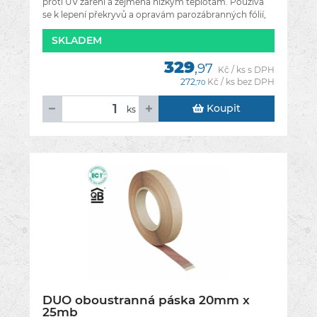
proti UV záření a zejména nízkým teplotám. Používá
se k lepení překryvů a opravám parozábranných fólií,
stejně jako tak i k
SKLADEM
329
,97
Kč / ks s DPH
272
Kč / ks bez DPH
,70
Koupit
ks
DUO oboustranná páska 20mm x
25mb