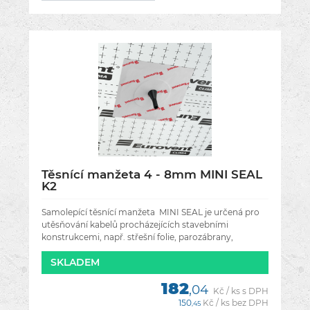
Těsnící manžeta 4 - 8mm MINI SEAL
K2
Samolepící těsnící manžeta MINI SEAL je určená pro
utěsňování kabelů procházejících stavebními
konstrukcemi, např. střešní folie, parozábrany,
stěnami, střechou, podkrovím a
SKLADEM
182
,04
Kč / ks s DPH
150
Kč / ks bez DPH
,45