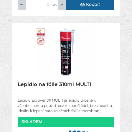
Koupit
ks
Lepidlo na fólie 310ml MULTI
Lepidlo Eurovent® MULTI je lepidlo určené k
všeobecnému použití, bez rozpouštědel, bez zápachu,
ideální k lepení paroizolačních fólií a membrán,
střešních membrán. Je
SKLADEM