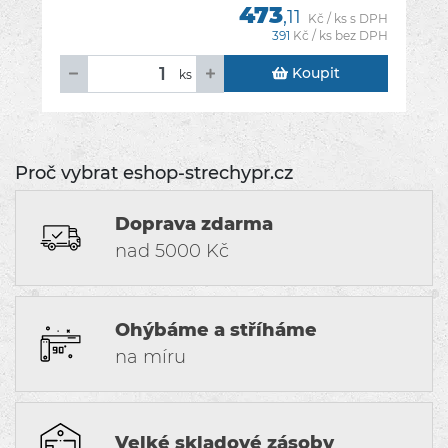
473
,11
Kč / ks s DPH
391
Kč / ks bez DPH
Koupit
ks
Proč vybrat eshop-strechypr.cz
Doprava zdarma
nad 5000 Kč
Ohýbáme a stříháme
na míru
Velké skladové zásoby