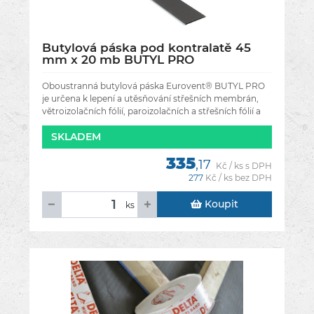
Butylová páska pod kontralatě 45
mm x 20 mb BUTYL PRO
Oboustranná butylová páska Eurovent® BUTYL PRO
je určena k lepení a utěsňování střešních membrán,
větroizolačních fólií, paroizolačních a střešních fólií a
také k
SKLADEM
335
,17
Kč / ks s DPH
277
Kč / ks bez DPH
Koupit
ks