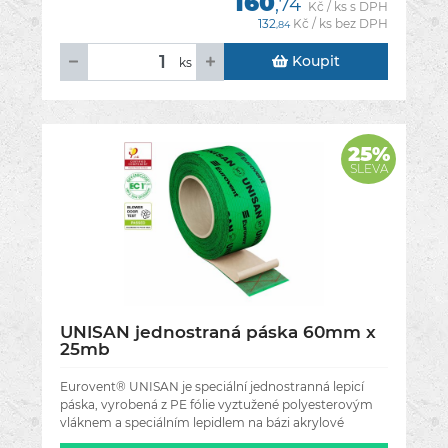
160
,74
Kč / ks s DPH
132
Kč / ks bez DPH
,84
Koupit
ks
25%
SLEVA
UNISAN jednostraná páska 60mm x
25mb
Eurovent® UNISAN je speciální jednostranná lepicí
páska, vyrobená z PE fólie vyztužené polyesterovým
vláknem a speciálním lepidlem na bázi akrylové
disperze. Použití: široký