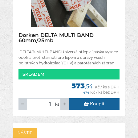
Dörken DELTA MULTI BAND
60mm/25mb
DELTA®-MULTI-BANDUniverzální lepicí páska vysoce
odolná proti stárnutí pro lepení a opravy všech
pojistných hydroizolací (DHV) a parotěsných zábran
DELTA® (vždy se lepí na
SKLADEM
573
,54
Kč / ks s DPH
474
Kč / ks bez DPH
Koupit
ks
NÁŠ TIP