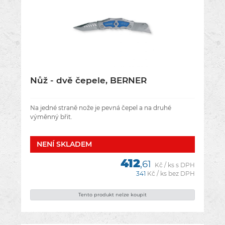
Nůž - dvě čepele, BERNER
Na jedné straně nože je pevná čepel a na druhé
výměnný břit.
NENÍ­ SKLADEM
412
,61
Kč / ks s DPH
341
Kč / ks bez DPH
Tento produkt nelze koupit