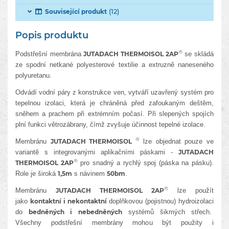
(12)
Související produkt
Popis produktu
®
Podstřešní membrána
JUTADACH THERMOISOL 2AP
se skládá
ze spodní netkané polyesterové textilie a extruzně naneseného
polyuretanu.
Odvádí vodní páry z konstrukce ven, vytváří uzavřený systém pro
tepelnou izolaci, která je chráněná před zafoukaným deštěm,
sněhem a prachem při extrémním počasí. Při slepených spojích
plní funkci větrozábrany, čímž zvyšuje účinnost tepelné izolace.
®
Membránu
JUTADACH THERMOISOL
lze objednat pouze ve
variantě s integrovanými aplikačními páskami -
JUTADACH
®
THERMOISOL 2AP
pro snadný a rychlý spoj (páska na pásku).
Role je široká
1,5m
s návinem
50bm
.
®
Membránu
JUTADACH THERMOISOL 2AP
lze použít
jako
kontaktní i nekontaktní
doplňkovou (pojistnou) hydroizolaci
do
bedněných i nebedněných
systémů šikmých střech.
Všechny podstřešní membrány mohou být použity i