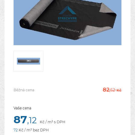
82
,52
Běžná cena
Kč
Vaše cena
87
,12
Kč / m² s DPH
72
Kč / m² bez DPH