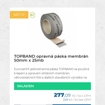
NÁŠ TIP
TOPBAND opravná páska membrán
50mm x 25mb
Eurovent® jednostranná páska TOPBAND se používá
k lepení a opravám střešních membrán,
větroizolačních fólií a dalších stavebních výrobků na
bázi polypropylénu.Perfektně se
SKLADEM
277
,09
Kč / ks s DPH
229
Kč / ks bez DPH