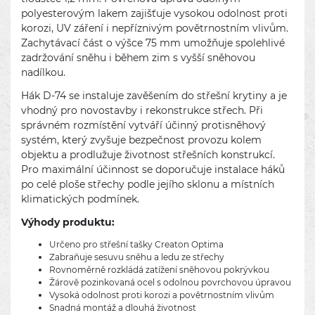
polyesterovým lakem zajišťuje vysokou odolnost proti
korozi, UV záření i nepříznivým povětrnostním vlivům.
Zachytávací část o výšce 75 mm umožňuje spolehlivé
zadržování sněhu i během zim s vyšší sněhovou
nadílkou.
Hák D-74 se instaluje zavěšením do střešní krytiny a je
vhodný pro novostavby i rekonstrukce střech. Při
správném rozmístění vytváří účinný protisněhový
systém, který zvyšuje bezpečnost provozu kolem
objektu a prodlužuje životnost střešních konstrukcí.
Pro maximální účinnost se doporučuje instalace háků
po celé ploše střechy podle jejího sklonu a místních
klimatických podmínek.
Výhody produktu:
Určeno pro střešní tašky Creaton Optima
Zabraňuje sesuvu sněhu a ledu ze střechy
Rovnoměrně rozkládá zatížení sněhovou pokrývkou
Žárově pozinkovaná ocel s odolnou povrchovou úpravou
Vysoká odolnost proti korozi a povětrnostním vlivům
Snadná montáž a dlouhá životnost