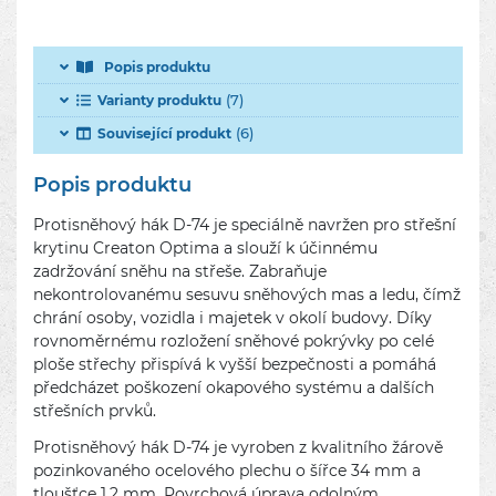
Popis produktu
(7)
Varianty produktu
(6)
Související produkt
Popis produktu
Protisněhový hák D-74 je speciálně navržen pro střešní
krytinu Creaton Optima a slouží k účinnému
zadržování sněhu na střeše. Zabraňuje
nekontrolovanému sesuvu sněhových mas a ledu, čímž
chrání osoby, vozidla i majetek v okolí budovy. Díky
rovnoměrnému rozložení sněhové pokrývky po celé
ploše střechy přispívá k vyšší bezpečnosti a pomáhá
předcházet poškození okapového systému a dalších
střešních prvků.
Protisněhový hák D-74 je vyroben z kvalitního žárově
pozinkovaného ocelového plechu o šířce 34 mm a
tloušťce 1,2 mm. Povrchová úprava odolným