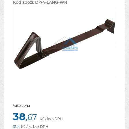
Kód zboží:
D-74-LANG-WR
Vaše cena
38
,67
Kč / ks s DPH
31
Kč / ks bez DPH
,96