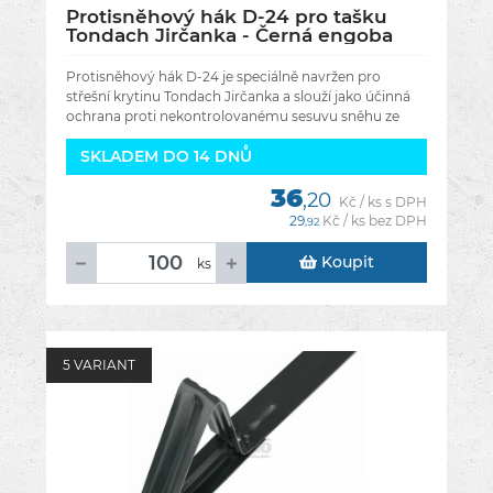
Protisněhový hák D-24 pro tašku
Tondach Jirčanka - Černá engoba
RAL 7021
Protisněhový hák D-24 je speciálně navržen pro
střešní krytinu Tondach Jirčanka a slouží jako účinná
ochrana proti nekontrolovanému sesuvu sněhu ze
střechy. Díky rovnoměrnému
SKLADEM DO 14 DNŮ
36
,20
Kč / ks s DPH
29
Kč / ks bez DPH
,92
Koupit
ks
5 VARIANT