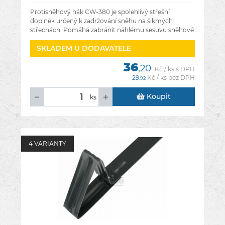
Protisněhový hák CW-380 je spolehlivý střešní
doplněk určený k zadržování sněhu na šikmých
střechách. Pomáhá zabránit náhlému sesuvu sněhové
pokrývky, čímž chrání
SKLADEM U DODAVATELE
36
,20
Kč / ks s DPH
29
Kč / ks bez DPH
,92
Koupit
ks
4 VARIANTY