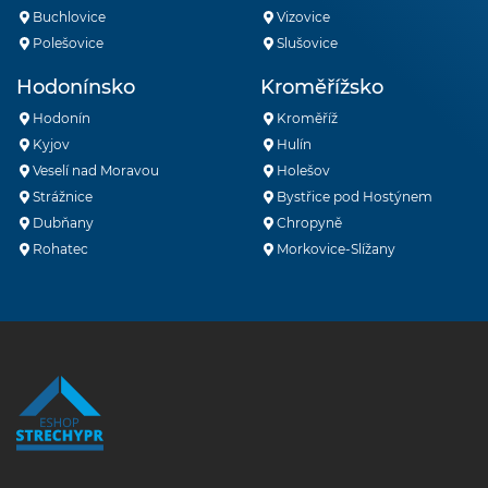
Buchlovice
Vizovice
Polešovice
Slušovice
Hodonínsko
Kroměřížsko
Hodonín
Kroměříž
Kyjov
Hulín
Veselí nad Moravou
Holešov
Strážnice
Bystřice pod Hostýnem
Dubňany
Chropyně
Rohatec
Morkovice-Slížany