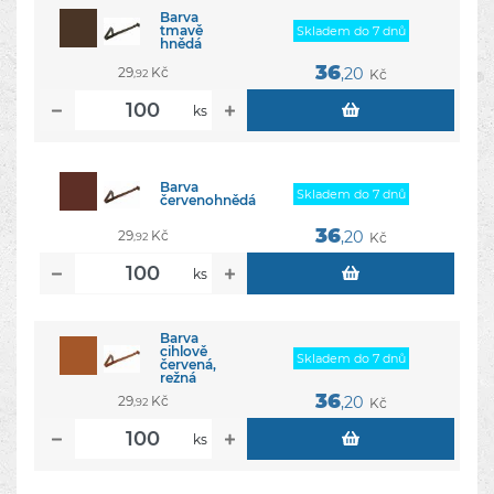
Barva
tmavě
Skladem do 7 dnů
hnědá
36
29
Kč
,20
Kč
,92
ks
Barva
Skladem do 7 dnů
červenohnědá
36
29
Kč
,20
Kč
,92
ks
Barva
cihlově
Skladem do 7 dnů
červená,
režná
36
29
Kč
,20
Kč
,92
ks