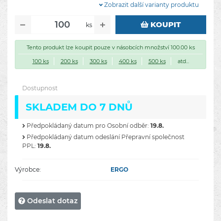
Zobrazit další varianty produktu
KOUPIT
ks
Tento produkt lze koupit pouze v násobcích množství 100.00 ks
100 ks
200 ks
300 ks
400 ks
500 ks
atd...
Dostupnost
SKLADEM DO 7 DNŮ
Předpokládaný datum pro Osobní odběr:
19.8.
Předpokládaný datum odeslání Přepravní společnost
PPL:
19.8.
Výrobce:
ERGO
Odeslat dotaz