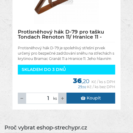
Protisněhový hák D-79 pro tašku
Tondach Renoton 11/ Hranice 11 -
Barva červená engoba RAL 8004
Protisněhový hák D-79 je spolehlivý střešní prvek
určený pro bezpečné zadržování sněhu na střechách s
krytinou Bramac Granát 11 a Hranice 11. Jeho hlavním
úkolem je zabránit
SKLADEM DO 3 DNŮ
36
,20
Kč / ks s DPH
29
Kč / ks bez DPH
,92
Koupit
ks
Proč vybrat eshop-strechypr.cz