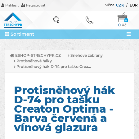
Měna
CZK
/
EUR
Přihlásit
Registrovat
0
0
Kč
Sortiment
ESHOP-STRECHYPR.CZ
Sněhové zábrany
Protisněhové háky
Protisněhový hák D-74 pro tašku Crea...
Protisněhový hák
D-74 pro tašku
Creaton Optima -
Barva červená a
vínová glazura