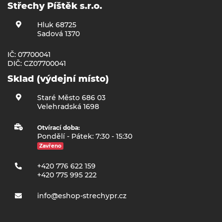
Střechy Píštěk s.r.o.
Hluk 68725
Sadová 1370
IČ: 07700041
DIČ: CZ07700041
Sklad (výdejní místo)
Staré Město 686 03
Velehradská 1698
Otvírací doba:
Pondělí - Pátek: 7:30 - 15:30
Zavřeno
+420 776 622 159
+420 775 995 222
info@eshop-strechypr.cz