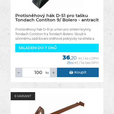
Protisněhový hák D-51 pro tašku
Tondach Contiton 9/ Bolero - antracit
Protisněhový hák D-51 je určen pro střešní krytiny
Tondach Contiton 9 a Tondach Bolero. Slouží k
účinnému zadržování sněhové pokrývky na střeše a
pomáhá předcházet
SKLADEM DO 7 DNŮ
36
,20
Kč / ks s DPH
29
Kč / ks bez DPH
,92
Koupit
ks
6 VARIANT