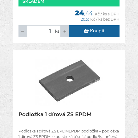
SKLADEM
24
,44
Kč / ks s DPH
20
Kč / ks bez DPH
,20
Koupit
ks
Podložka 1 dírová ZS EPDM
Podložka 1 dírová ZS EPDMEPDM podložka – podložka
1 dírová ZS EPDM je praktická těsnící podložka určená