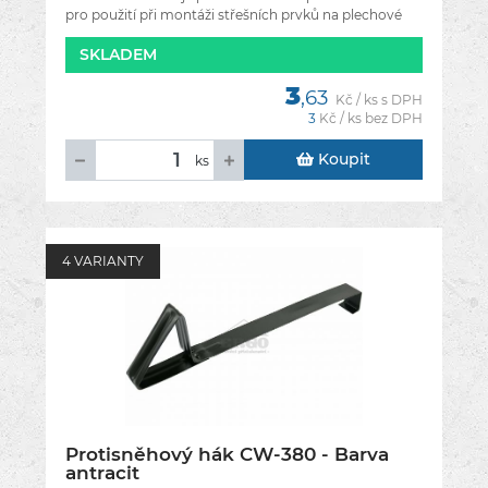
pro použití při montáži střešních prvků na plechové
krytiny. Podložka
SKLADEM
3
,63
Kč / ks s DPH
3
Kč / ks bez DPH
Koupit
ks
4 VARIANTY
Protisněhový hák CW-380 - Barva
antracit