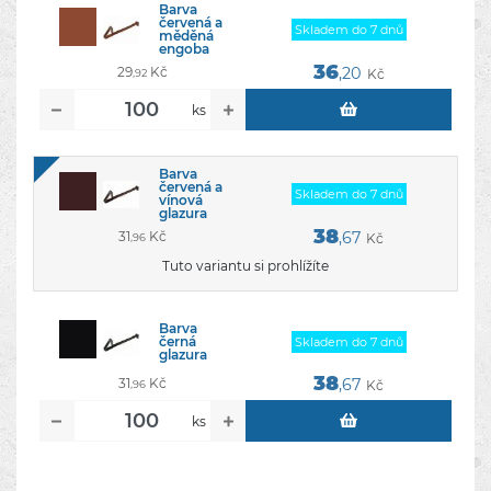
Barva
červená a
Skladem do 7 dnů
měděná
engoba
36
29
Kč
,20
Kč
,92
ks
Barva
červená a
Skladem do 7 dnů
vínová
glazura
38
31
Kč
,67
Kč
,96
Tuto variantu si prohlížíte
Barva
černá
Skladem do 7 dnů
glazura
38
31
Kč
,67
Kč
,96
ks