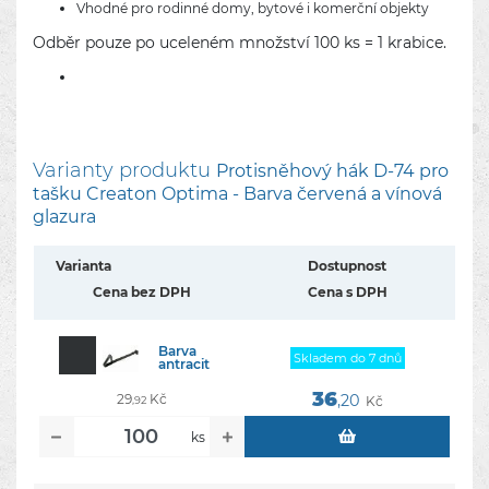
Vhodné pro rodinné domy, bytové i komerční objekty
Odběr pouze po uceleném množství 100 ks = 1 krabice.
Varianty produktu
Protisněhový hák D-74 pro
tašku Creaton Optima - Barva červená a vínová
glazura
Varianta
Dostupnost
Cena bez DPH
Cena s DPH
Barva
Skladem do 7 dnů
antracit
36
29
Kč
,20
Kč
,92
ks