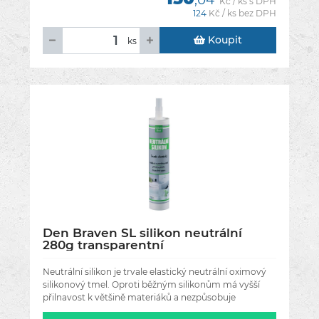
Kč / ks s DPH
124
Kč / ks bez DPH
Koupit
ks
Den Braven SL silikon neutrální
280g transparentní
Neutrální silikon je trvale elastický neutrální oximový
silikonový tmel. Oproti běžným silikonům má vyšší
přilnavost k většině materiáků a nezpůsobuje
povrchovou korozi kovů.