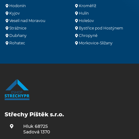
Hodonín
Kroměříž
Kyjov
Hulín
Veselí nad Moravou
Holešov
Strážnice
Bystřice pod Hostýnem
Dubňany
Chropyně
Rohatec
Morkovice-Slížany
Střechy Píštěk s.r.o.
Hluk 68725
Sadová 1370