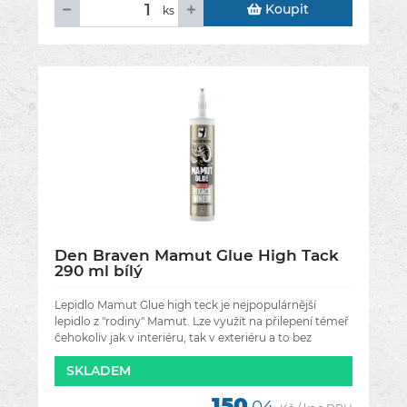
Koupit
ks
Den Braven Mamut Glue High Tack
290 ml bílý
Lepidlo Mamut Glue high teck je nejpopulárnější
lepidlo z "rodiny" Mamut. Lze využít na přilepení témeř
čehokoliv jak v interiéru, tak v exteriéru a to bez
nutnosti zatížení při
SKLADEM
150
,04