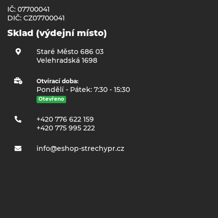
IČ: 07700041
DIČ: CZ07700041
Sklad (výdejní místo)
Staré Město 686 03
Velehradská 1698
Otvírací doba:
Pondělí - Pátek: 7:30 - 15:30
Otevřeno
+420 776 622 159
+420 775 995 222
info@eshop-strechypr.cz