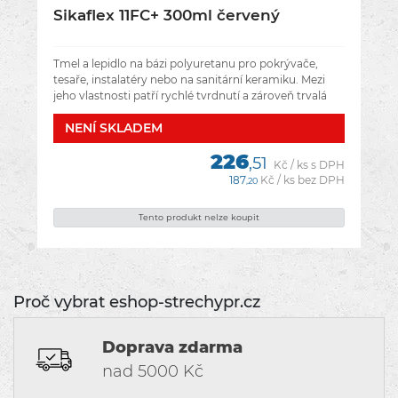
Sikaflex 11FC+ 300ml červený
Tmel a lepidlo na bázi polyuretanu pro pokrývače,
tesaře, instalatéry nebo na sanitární keramiku. Mezi
jeho vlastnosti patří rychlé tvrdnutí a zároveň trvalá
pružnost.Vhodný pro
NENÍ­ SKLADEM
226
,51
Kč / ks s DPH
187
Kč / ks bez DPH
,20
Tento produkt nelze koupit
Proč vybrat eshop-strechypr.cz
Doprava zdarma
nad 5000 Kč