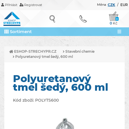
Měna
CZK
/
EUR
Přihlásit
Registrovat
0
0
Kč
Sortiment
ESHOP-STRECHYPR.CZ
Stavební chemie
Polyuretanový tmel šedý, 600 ml
Polyuretanový
tmel šedý, 600 ml
Kód zboží:
POLYTS600