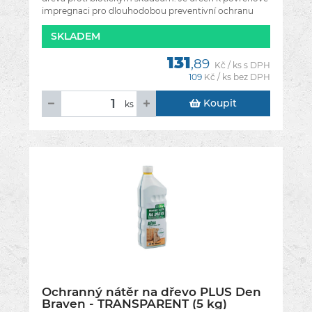
impregnaci pro dlouhodobou preventivní ochranu
dřeva a lignocelulozových materiálů
SKLADEM
131
,89
Kč / ks s DPH
109
Kč / ks bez DPH
Koupit
ks
Ochranný nátěr na dřevo PLUS Den
Braven - TRANSPARENT (5 kg)