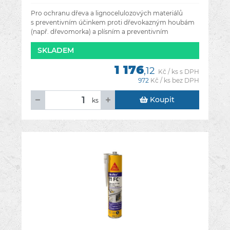
Pro ochranu dřeva a lignocelulozových materiálů
s preventivním účinkem proti dřevokazným houbám
(např. dřevomorka) a plísním a preventivním
i likvidačním účinkem na
SKLADEM
1 176
,12
Kč / ks s DPH
972
Kč / ks bez DPH
Koupit
ks