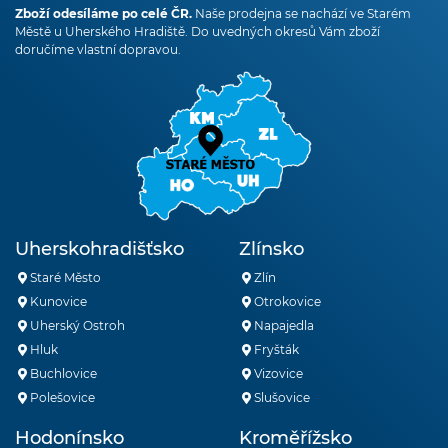
Zboží odesíláme po celé ČR.
Naše prodejna se nachází ve Starém
Městě u Uherského Hradiště. Do uvedných okresů Vám zboží
doručíme vlastní dopravou.
Uherskohradišťsko
Zlínsko
Staré Město
Zlín
Kunovice
Otrokovice
Uherský Ostroh
Napajedla
Hluk
Fryšták
Buchlovice
Vizovice
Polešovice
Slušovice
Hodonínsko
Kroměřížsko