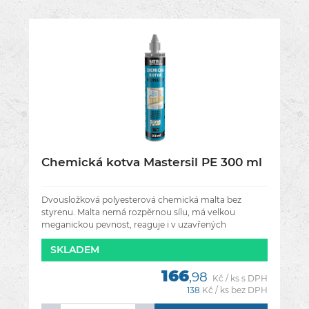
Chemická kotva Mastersil PE 300 ml
Dvousložková polyesterová chemická malta bez
styrenu. Malta nemá rozpěrnou sílu, má velkou
meganickou pevnost, reaguje i v uzavřených
prostorách. Použití: kotvení závitových tyčí,
SKLADEM
166
,98
Kč / ks s DPH
138
Kč / ks bez DPH