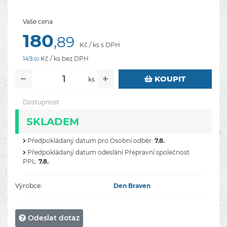
Vaše cena
180
,89
Kč / ks s DPH
149
Kč / ks bez DPH
,50
KOUPIT
ks
Dostupnost
SKLADEM
Předpokládaný datum pro Osobní odběr:
7.8.
Předpokládaný datum odeslání Přepravní společnost
PPL:
7.8.
Výrobce:
Den Braven
Odeslat dotaz