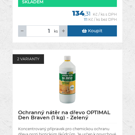
SKLADEM
134
,31
Kč / ks s DPH
111
Kč / ks bez DPH
Koupit
ks
2 VARIANTY
Ochranný nátěr na dřevo OPTIMAL
Den Braven (1 kg) - Zelený
Koncentrovaný přípravek pro chemickou ochranu
dřeva proti biotickým škůdcům. Je určen k povrchové