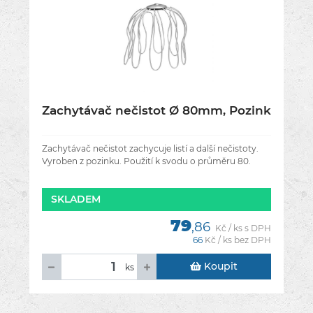
Zachytávač nečistot Ø 80mm, Pozink
Zachytávač nečistot zachycuje listí a další nečistoty.
Vyroben z pozinku. Použití k svodu o průměru 80.
SKLADEM
79
,86
Kč / ks s DPH
66
Kč / ks bez DPH
Koupit
ks