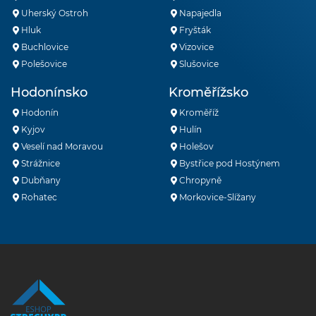
Uherský Ostroh
Napajedla
Hluk
Fryšták
Buchlovice
Vizovice
Polešovice
Slušovice
Hodonínsko
Kroměřížsko
Hodonín
Kroměříž
Kyjov
Hulín
Veselí nad Moravou
Holešov
Strážnice
Bystřice pod Hostýnem
Dubňany
Chropyně
Rohatec
Morkovice-Slížany