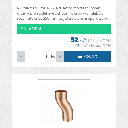
PZ hák žlabu 250 KJG je důležitý montážní prvek
určený pro spolehlivé uchycení okapových žlabů o
rozvinuté šířce 250 mm. Zajišťuje stabilní oporu žlabu
a správný sklon
SKLADEM
52
,42
Kč / ks s DPH
43
Kč / ks bez DPH
,32
Koupit
ks