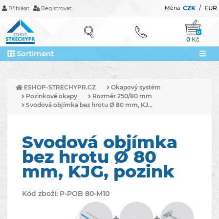
Měna
CZK
/
EUR
Přihlásit
Registrovat
0
0
Kč
Sortiment
ESHOP-STRECHYPR.CZ
Okapový systém
Pozinkové okapy
Rozměr 250/80 mm
Svodová objímka bez hrotu Ø 80 mm, KJ...
Svodová objímka
bez hrotu Ø 80
mm, KJG, pozink
Kód zboží:
P-POB 80-M10