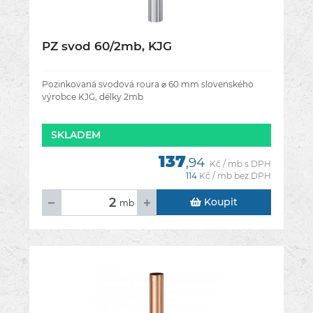
PZ svod 60/2mb, KJG
Pozinkovaná svodová roura ⌀ 60 mm slovenského
výrobce KJG, délky 2mb
SKLADEM
137
,94
Kč / mb s DPH
114
Kč / mb bez DPH
Koupit
mb