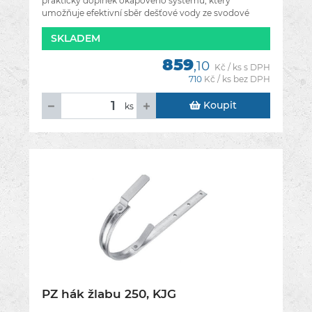
praktický doplněk okapového systému, který
umožňuje efektivní sběr dešťové vody ze svodové
roury a její následné využití v
SKLADEM
859
,10
Kč / ks s DPH
710
Kč / ks bez DPH
Koupit
ks
PZ hák žlabu 250, KJG