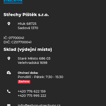
Střechy Píštěk s.r.o.
Hluk 68725
Sadová 1370
IČ: 07700041
DIČ: CZ07700041
Sklad (výdejní místo)
Staré Město 686 03
Velehradská 1698
Otvírací doba:
Pondělí - Pátek: 7:30 - 15:30
Zavřeno
+420 776 622 159
+420 775 995 222
info@eshop-strechypr.cz