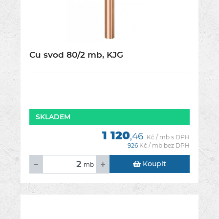
Cu svod 80/2 mb, KJG
SKLADEM
1 120
,46
Kč / mb s DPH
926
Kč / mb bez DPH
Koupit
mb