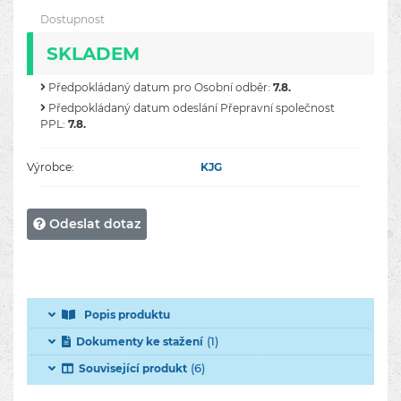
Dostupnost
SKLADEM
Předpokládaný datum pro Osobní odběr:
7.8.
Předpokládaný datum odeslání Přepravní společnost
PPL:
7.8.
Výrobce:
KJG
Odeslat dotaz
Popis produktu
(1)
Dokumenty ke stažení
(6)
Související produkt