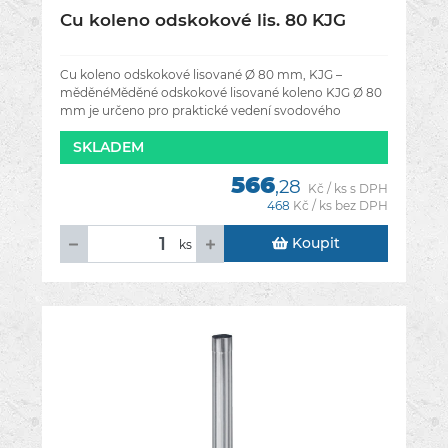
Cu koleno odskokové lis. 80 KJG
Cu koleno odskokové lisované Ø 80 mm, KJG –
měděnéMěděné odskokové lisované koleno KJG Ø 80
mm je určeno pro praktické vedení svodového
potrubí v místech, kde je potřeba vytvořit
SKLADEM
566
,28
Kč / ks s DPH
468
Kč / ks bez DPH
Koupit
ks