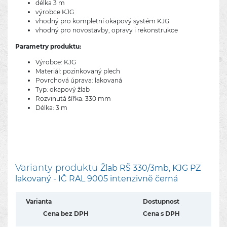
délka 3 m
výrobce KJG
vhodný pro kompletní okapový systém KJG
vhodný pro novostavby, opravy i rekonstrukce
Parametry produktu:
Výrobce: KJG
Materiál: pozinkovaný plech
Povrchová úprava: lakovaná
Typ: okapový žlab
Rozvinutá šířka: 330 mm
Délka: 3 m
Varianty produktu
Žlab RŠ 330/3mb, KJG PZ
lakovaný - IČ RAL 9005 intenzivně černá
Varianta
Dostupnost
Cena bez DPH
Cena s DPH