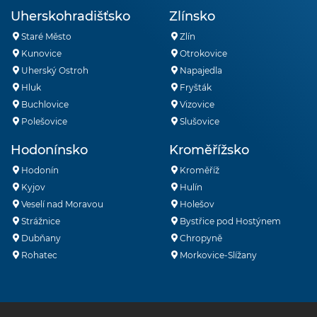
Uherskohradišťsko
Zlínsko
Staré Město
Zlín
Kunovice
Otrokovice
Uherský Ostroh
Napajedla
Hluk
Fryšták
Buchlovice
Vizovice
Polešovice
Slušovice
Hodonínsko
Kroměřížsko
Hodonín
Kroměříž
Kyjov
Hulín
Veselí nad Moravou
Holešov
Strážnice
Bystřice pod Hostýnem
Dubňany
Chropyně
Rohatec
Morkovice-Slížany