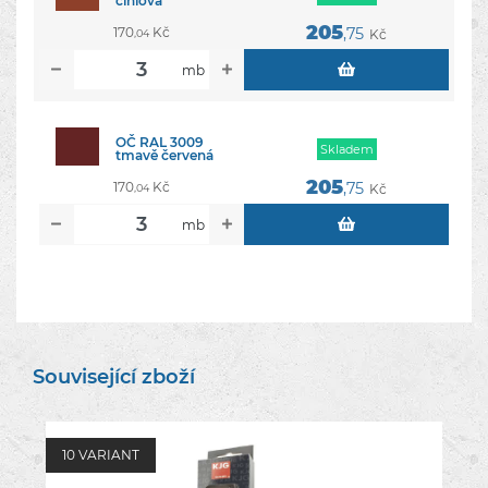
cihlová
205
170
Kč
,75
Kč
,04
mb
OČ RAL 3009
Skladem
tmavě červená
205
170
Kč
,75
Kč
,04
mb
Související zboží
10 VARIANT