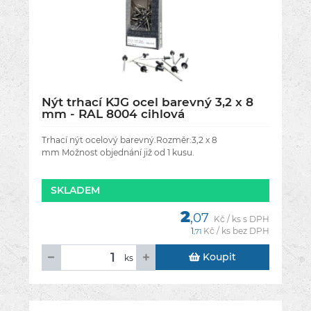
Nýt trhací KJG ocel barevný 3,2 x 8
mm - RAL 8004 cihlová
Trhací nýt ocelový barevný.Rozměr:3,2 x 8
mm Možnost objednání již od 1 kusu.
SKLADEM
2
,07
Kč / ks s DPH
1
Kč / ks bez DPH
,71
Koupit
ks