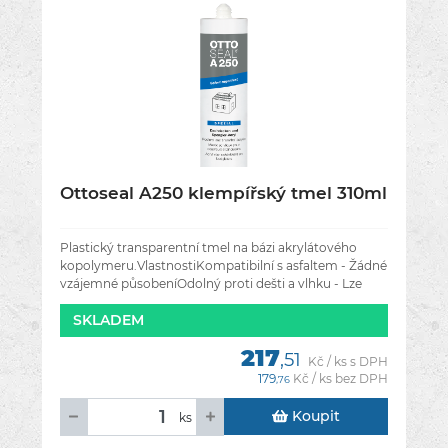
Ottoseal A250 klempířský tmel 310ml
Plastický transparentní tmel na bázi akrylátového
kopolymeru.VlastnostiKompatibilní s asfaltem - Žádné
vzájemné působeníOdolný proti dešti a vlhku - Lze
zpracovat i v deštiNeobsahuje
SKLADEM
217
,51
Kč / ks s DPH
179
Kč / ks bez DPH
,76
Koupit
ks