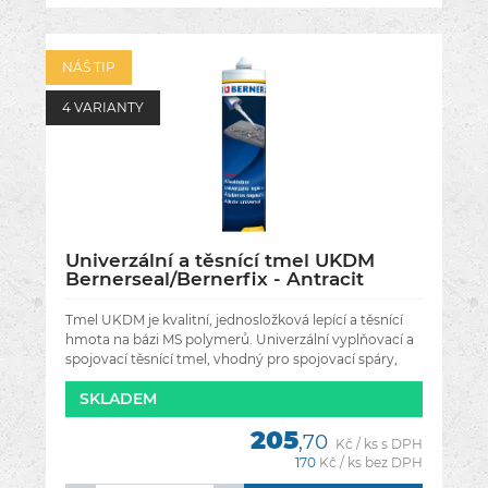
NÁŠ TIP
4 VARIANTY
Univerzální a těsnící tmel UKDM
Bernerseal/Bernerfix - Antracit
Tmel UKDM je kvalitní, jednosložková lepící a těsnící
hmota na bázi MS polymerů. Univerzální vyplňovací a
spojovací těsnící tmel, vhodný pro spojovací spáry,
švy, trhliny a
SKLADEM
205
,70
Kč / ks s DPH
170
Kč / ks bez DPH