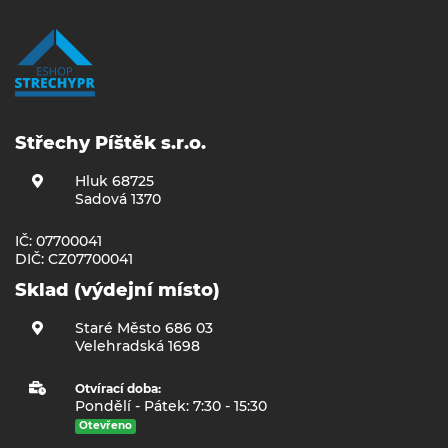
Střechy Píštěk s.r.o.
Hluk 68725
Sadová 1370
IČ: 07700041
DIČ: CZ07700041
Sklad (výdejní místo)
Staré Město 686 03
Velehradská 1698
Otvírací doba:
Pondělí - Pátek: 7:30 - 15:30
Otevřeno