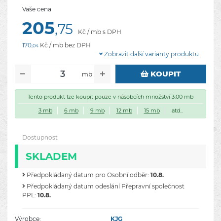
Vaše cena
205
,75
Kč / mb s DPH
170
Kč / mb bez DPH
,04
Zobrazit další varianty produktu
KOUPIT
mb
Tento produkt lze koupit pouze v násobcích množství 3.00 mb
3 mb
6 mb
9 mb
12 mb
15 mb
atd...
Dostupnost
SKLADEM
Předpokládaný datum pro Osobní odběr:
10.8.
Předpokládaný datum odeslání Přepravní společnost
PPL:
10.8.
Výrobce:
KJG