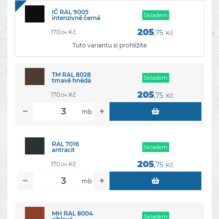
IČ RAL 9005
Skladem
intenzivně černá
205
170
Kč
,75
Kč
,04
Tuto variantu si prohlížíte
TM RAL 8028
Skladem
tmavě hnědá
205
170
Kč
,75
Kč
,04
mb
RAL 7016
Skladem
antracit
205
170
Kč
,75
Kč
,04
mb
MH RAL 8004
Skladem