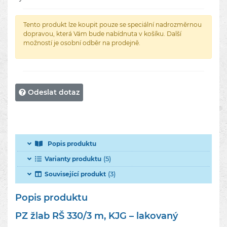
Tento produkt lze koupit pouze se speciální nadrozměrnou
dopravou, která Vám bude nabídnuta v košíku. Další
možností je osobní odběr na prodejně.
Odeslat dotaz
Popis produktu
(5)
Varianty produktu
(3)
Související produkt
Popis produktu
PZ žlab RŠ 330/3 m, KJG – lakovaný