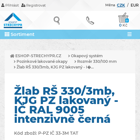
Měna
CZK
/
EUR
Přihlásit
Registrovat
0
0
Kč
Sortiment
ESHOP-STRECHYPR.CZ
Okapový systém
Pozinkové lakované okapy
Rozměr 330/100 mm
Žlab RŠ 330/3mb, KJG PZ lakovaný - I�...
Žlab RŠ 330/3mb,
KJG PZ lakovaný -
IČ RAL 9005
intenzivně černá
Kód zboží:
P-PZ IČ 33-3M TAT