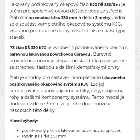
Lakovaný pozinkovaný okapový žlab
je
KJG RŠ 330/3 m
určen pro spolehlivý odvod dešťové vody ze střechy.
Žlab má
a délku
. Jedná
rozvinutou šířku 330 mm
3 metry
se o součást kompletního okapového systému KJG,
vhodnou pro rodinné domy, rekonstrukce i další typy
staveb.
je vyroben z pozinkovaného plechu s
PZ žlab RŠ 330 KJG
. Barevné
barevnou lakovanou povrchovou úpravou
provedení umožňuje elegantně sladit okapový systém
se střechou, fasádou a dalšími klempířskými prvky.
Žlab je vhodný pro sestavení kompletního
lakovaného
. Lze jej
pozinkovaného okapového systému KJG
kombinovat s odpovídajícími kotlíky, čely, spojkami,
rohy a dalšími komponenty systému. Tento model je
dodáván v délce 3 m a lze jej objednat pouze v
násobcích této délky.
Hlavní výhody:
pozinkovaný plech s lakovanou povrchovou úpravou
rozvinutá šířka 330 mm