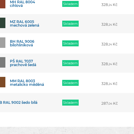
MH RAL 8004
Skladem
328
Kč
cihlová
,24
MZ RAL 6005
Skladem
328
Kč
mechová zelená
,24
BH RAL 9006
Skladem
328
Kč
bílohliníková
,24
PŠ RAL 7037
Skladem
328
Kč
prachově šedá
,24
MM RAL 8003
Skladem
328
Kč
metalicko měděná
,24
B RAL 9002 šedo bílá
Skladem
287
Kč
,04