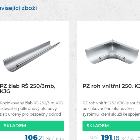
visející zboží
PZ žlab RŠ 250/3mb,
PZ roh vnitřní 250, K
KJG
Pozinkovaný žlab RŠ 250/3 m KJG
PZ roh vnitřní 250 KJG je souč
je kvalitní půlkruhový okapový
pozinkovaného okapového
žlab určený pro bezpečný odvod
systému, která slouží ke spojen
dešťové vody ze střech rodinných
dvou okapových žlabů ve
SKLADEM
SKLADEM
domů, garáží, pergol i dalších
vnitřním rohu střechy. Je urče
staveb. Je vyroben
pro žlaby s rozvinutou šířkou
106
191
,21
,18
Vaše
Kč / mb s
Kč / ks s