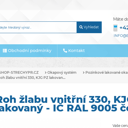
Máte d
+4
Vyhledat
INFO@E
Obchodní podmínky
Kontakt
SHOP-STRECHYPR.CZ
Okapový systém
Pozinkové lakované oka
oh žlabu vnitřní 330, KJG PZ lakovan...
Roh žlabu vnitřní 330, K
lakovaný - IČ RAL 9005 č
Vaše cen