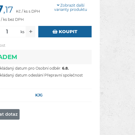
7
Zobrazit další
,17
varianty produktu
Kč / ks s DPH
 / ks bez DPH
KOUPIT
ks
ost
ADEM
ládaný datum pro Osobní odběr:
6.8.
ládaný datum odeslání Přepravní společnost
KJG
at dotaz