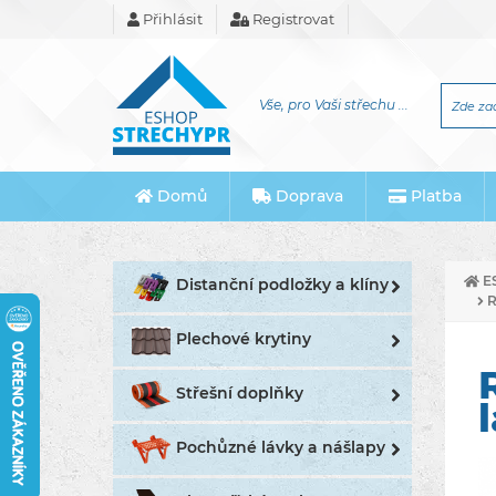
Přihlásit
Registrovat
Vše, pro Vaši střechu ...
Domů
Doprava
Platba
E
Distanční podložky a klíny
R
Plechové krytiny
Střešní doplňky
Pochůzné lávky a nášlapy