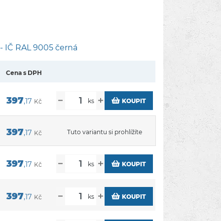
 - IČ RAL 9005 černá
Cena s DPH
397
,17
ks
KOUPIT
Kč
397
,17
Tuto variantu si prohlížíte
Kč
397
,17
ks
KOUPIT
Kč
397
,17
ks
KOUPIT
Kč