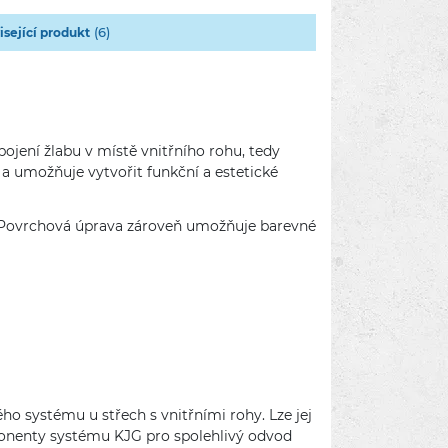
(6)
isející produkt
ojení žlabu v místě vnitřního rohu, tedy
a umožňuje vytvořit funkční a estetické
 Povrchová úprava zároveň umožňuje barevné
 systému u střech s vnitřními rohy. Lze jej
ponenty systému KJG pro spolehlivý odvod