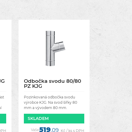
JG
Odbočka svodu 80/80
PZ KJG
ást
Pozinkovaná odbočka svodu
výrobce KJG. Na svod šířky 80
í
mm a vývodem 80 mm.
SKLADEM
n
519
,09
Vaše
 DPH
Kč / ks s DPH