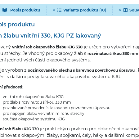
(10)
Popis produktu
Varianty produktu
Souv
is produktu
 žlabu vnitřní 330, KJG PZ lakovaný
ovaný
je určen pro vytvoření nap
vnitřní roh okapového žlabu KJG 330
u střechy. Je vhodný pro okapový žlab s
rozvinutou šířkou 330 mm
ení jednotlivých částí okapového systému.
je vyroben z
.
pozinkovaného plechu s barevnou povrchovou úpravou
ění s dalšími prvky lakovaného okapového systému KJG.
ní přednosti:
vnitřní roh okapového žlabu KJG
pro žlab s rozvinutou šířkou 330 mm
pozinkované provedení s lakovanou povrchovou úpravou
pro napojení žlabů ve vnitřním rohu střechy
součást okapového systému KJG
je praktickým prvkem pro dokončení okapového
řní roh žlabu KJG 330
inovat s okapovými žlaby, spojkami, čely, háky a dalšími kom