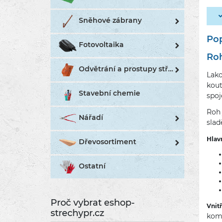
Sněhové zábrany
Pop
Fotovoltaika
Roh
Odvětrání a prostupy střechou
Lak
kout
Stavební chemie
spoj
Roh 
Nářadí
slad
Hlav
Dřevosortiment
Ostatní
Proč vybrat eshop-
Vnit
strechypr.cz
komb