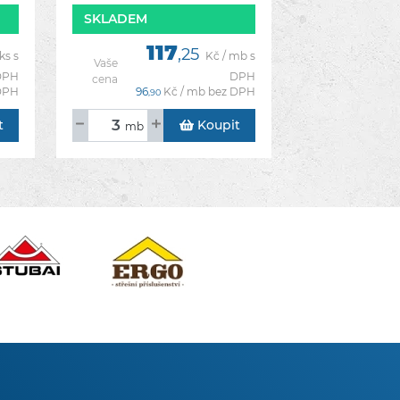
3mb.
SKLADEM
117
,25
ks s
Kč / mb s
Vaše
DPH
DPH
cena
 DPH
96
Kč / mb bez DPH
,90
t
Koupit
mb