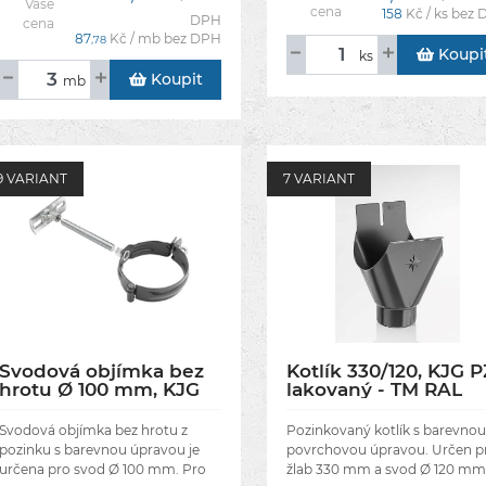
Vaše
cena
158
Kč / ks bez
DPH
cena
87
Kč / mb bez DPH
,78
Koupi
ks
Koupit
mb
9 VARIANT
7 VARIANT
Svodová objímka bez
Kotlík 330/120, KJG P
hrotu Ø 100 mm, KJG
lakovaný - TM RAL
PZ lakovaný - RAL
8028 tmavě hnědá
8028 tmavě hnědá
Svodová objímka bez hrotu z
Pozinkovaný kotlík s barevnou
pozinku s barevnou úpravou je
povrchovou úpravou. Určen p
určena pro svod Ø 100 mm. Pro
žlab 330 mm a svod Ø 120 mm