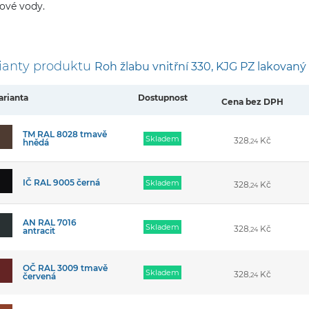
ové vody.
ianty produktu
Roh žlabu vnitřní 330, KJG PZ lakovaný
arianta
Dostupnost
Cena bez DPH
TM RAL 8028 tmavě
Skladem
328
Kč
hnědá
,24
IČ RAL 9005 černá
Skladem
328
Kč
,24
AN RAL 7016
Skladem
328
Kč
antracit
,24
OČ RAL 3009 tmavě
Skladem
328
Kč
červená
,24