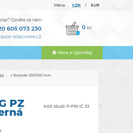
Měna
CZK
EUR
/
otaz? Ozvěte se nám
0
20 605 073 230
Kč
0
SHOP-STRECHYPR.CZ
Akce a výprodej
py
Rozměr 330/100 mm
JG PZ
Kód zboží:
P-PRI IČ 33
erná
a