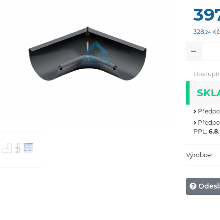
39
328
Kč
,24
Dostupn
SKL
Předpok
Předpok
PPL:
6.8.
Výrobce:
Odesl