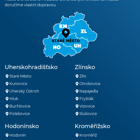
doručíme vlastní dopravou.
Uherskohradišťsko
Zlínsko
Staré Město
Zlín
Kunovice
Otrokovice
Uherský Ostroh
Napajedla
Hluk
Fryšták
Buchlovice
Vizovice
Polešovice
Slušovice
Hodonínsko
Kroměřížsko
Hodonín
Kroměříž