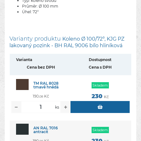
Typ: koleno svodu
Průměr: Ø 100 mm
Úhel: 72°
Varianty produktu
Koleno Ø 100/72°, KJG PZ
lakovaný pozink - BH RAL 9006 bílo hliníková
Varianta
Dostupnost
Cena bez DPH
Cena s DPH
TM RAL 8028
Skladem
tmavě hnědá
230
190
Kč
Kč
,08
ks
AN RAL 7016
Skladem
antracit
190
Kč