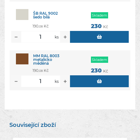
ŠB RAL 9002
Skladem
šedo bílá
230
190
Kč
Kč
,08
ks
MM RAL 8003
metalicko
Skladem
měděná
230
190
Kč
Kč
,08
ks
Související zboží