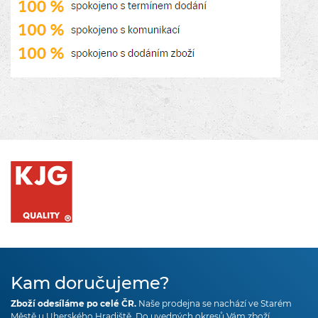
Kam doručujeme?
Zboží odesíláme po celé ČR.
Naše prodejna se nachází ve Starém
Městě u Uherského Hradiště. Do uvedných okresů Vám zboží