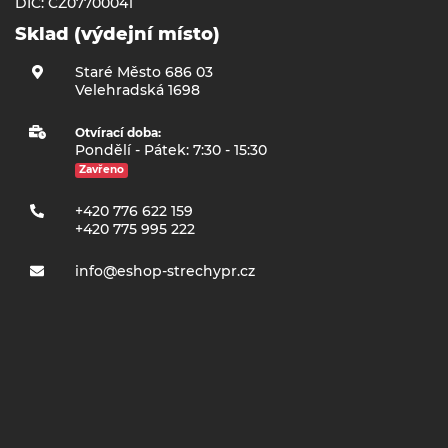
DIČ: CZ07700041
Sklad (výdejní místo)
Staré Město 686 03
Velehradská 1698
Otvírací doba:
Pondělí - Pátek: 7:30 - 15:30
Zavřeno
+420 776 622 159
+420 775 995 222
info@eshop-strechypr.cz