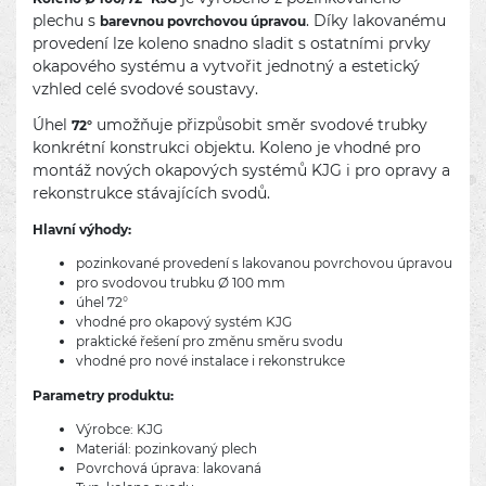
plechu s
. Díky lakovanému
barevnou povrchovou úpravou
provedení lze koleno snadno sladit s ostatními prvky
okapového systému a vytvořit jednotný a estetický
vzhled celé svodové soustavy.
Úhel
umožňuje přizpůsobit směr svodové trubky
72°
konkrétní konstrukci objektu. Koleno je vhodné pro
montáž nových okapových systémů KJG i pro opravy a
rekonstrukce stávajících svodů.
Hlavní výhody:
pozinkované provedení s lakovanou povrchovou úpravou
pro svodovou trubku Ø 100 mm
úhel 72°
vhodné pro okapový systém KJG
praktické řešení pro změnu směru svodu
vhodné pro nové instalace i rekonstrukce
Parametry produktu:
Výrobce: KJG
Materiál: pozinkovaný plech
Povrchová úprava: lakovaná