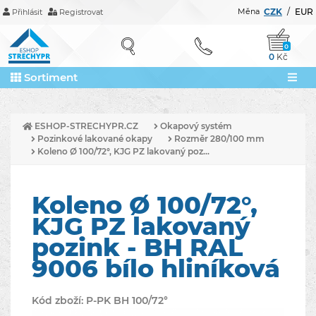
Měna
CZK
/
EUR
Přihlásit
Registrovat
0
0
Kč
Sortiment
ESHOP-STRECHYPR.CZ
Okapový systém
Pozinkové lakované okapy
Rozměr 280/100 mm
Koleno Ø 100/72°, KJG PZ lakovaný poz...
Koleno Ø 100/72°,
KJG PZ lakovaný
pozink - BH RAL
9006 bílo hliníková
Kód zboží:
P-PK BH 100/72°