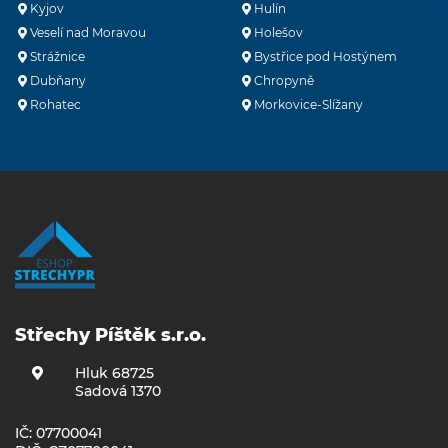
Kyjov
Hulín
Veselí nad Moravou
Holešov
Strážnice
Bystřice pod Hostýnem
Dubňany
Chropyně
Rohatec
Morkovice-Slížany
Střechy Píštěk s.r.o.
Hluk 68725
Sadová 1370
IČ: 07700041