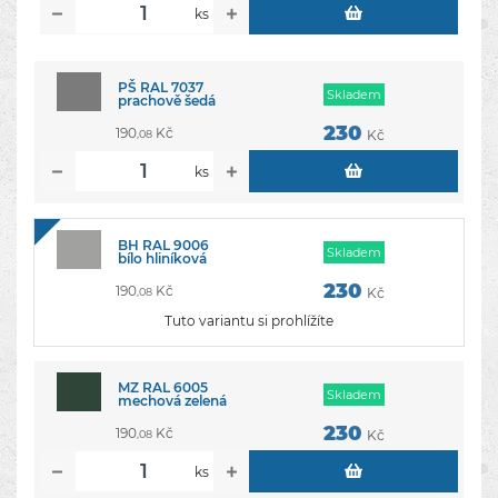
ks
PŠ RAL 7037
Skladem
prachově šedá
230
190
Kč
Kč
,08
ks
BH RAL 9006
Skladem
bílo hliníková
230
190
Kč
Kč
,08
Tuto variantu si prohlížíte
MZ RAL 6005
Skladem
mechová zelená
230
190
Kč
Kč
,08
ks