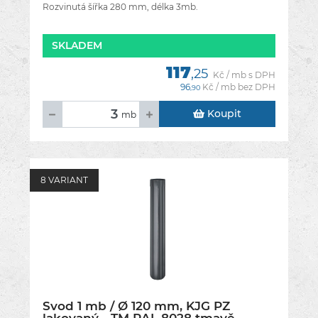
Rozvinutá šířka 280 mm, délka 3mb.
SKLADEM
117
,25
Kč / mb s DPH
96
Kč / mb bez DPH
,90
Koupit
mb
8 VARIANT
Svod 1 mb / Ø 120 mm, KJG PZ