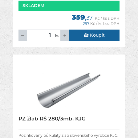
SKLADEM
359
,37
Kč / ks s DPH
297
Kč / ks bez DPH
Koupit
ks
PZ žlab RŠ 280/3mb, KJG
Pozinkovaný půlkulatý žlab slovenského výrobce KJG.