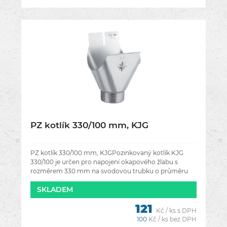
PZ kotlík 330/100 mm, KJG
PZ kotlík 330/100 mm, KJGPozinkovaný kotlík KJG
330/100 je určen pro napojení okapového žlabu s
rozměrem 330 mm na svodovou trubku o průměru
100 mm. Slouží k plynulému odvodu dešťové
SKLADEM
121
Kč / ks s DPH
100
Kč / ks bez DPH