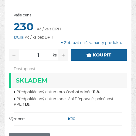
Vaše cena
230
Kč / ks s DPH
190
Kč / ks bez DPH
,08
Zobrazit další varianty produktu
KOUPIT
ks
Dostupnost
SKLADEM
Předpokládaný datum pro Osobní odběr:
11.8.
Předpokládaný datum odeslání Přepravní společnost
PPL:
11.8.
Výrobce:
KJG