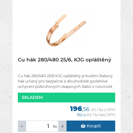
Cu hák 280/480 25/6, KJG opláštěný
Cu hák 280/480 25/6 KJG opláštěný je kvalitní žlabový
hák určený pro bezpečné a dlouhodobě spolehlivé
uchycení půlkruhových okapových žlabů o rozvinuté
šířce 280 mm. Díky
SKLADEM
196
,56
Kč / ks s DPH
162
Kč / ks bez DPH
,45
Koupit
ks