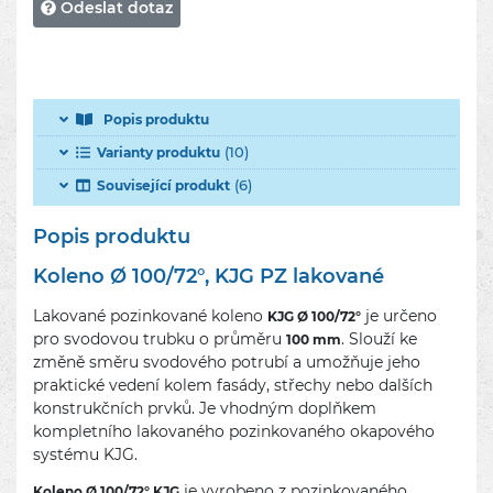
Odeslat dotaz
Popis produktu
(10)
Varianty produktu
(6)
Související produkt
Popis produktu
Koleno Ø 100/72°, KJG PZ lakované
Lakované pozinkované koleno
je určeno
KJG Ø 100/72°
pro svodovou trubku o průměru
. Slouží ke
100 mm
změně směru svodového potrubí a umožňuje jeho
praktické vedení kolem fasády, střechy nebo dalších
konstrukčních prvků. Je vhodným doplňkem
kompletního lakovaného pozinkovaného okapového
systému KJG.
je vyrobeno z pozinkovaného
Koleno Ø 100/72° KJG