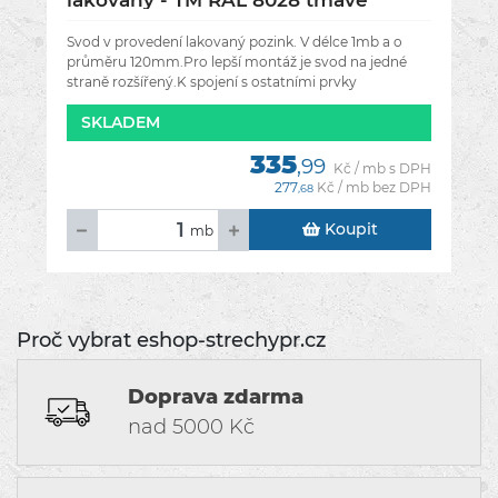
lakovaný - TM RAL 8028 tmavě
hnědá
Svod v provedení lakovaný pozink. V délce 1mb a o
průměru 120mm.Pro lepší montáž je svod na jedné
straně rozšířený.K spojení s ostatními prvky
okapového systému použijte buď nýty
SKLADEM
335
,99
Kč / mb s DPH
277
Kč / mb bez DPH
,68
Koupit
mb
Proč vybrat eshop-strechypr.cz
Doprava zdarma
nad 5000 Kč