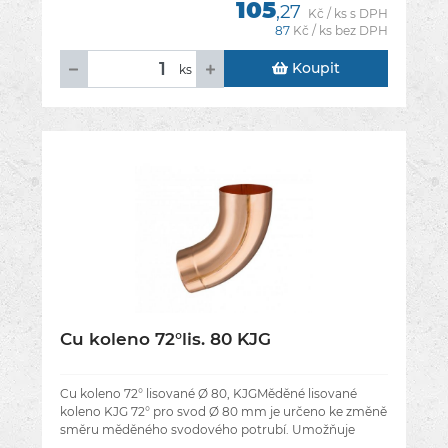
105
,27
Kč / ks s DPH
87
Kč / ks bez DPH
Koupit
ks
Cu koleno 72°lis. 80 KJG
Cu koleno 72° lisované Ø 80, KJGMěděné lisované
koleno KJG 72° pro svod Ø 80 mm je určeno ke změně
směru měděného svodového potrubí. Umožňuje
praktické vedení svodu kolem fasády