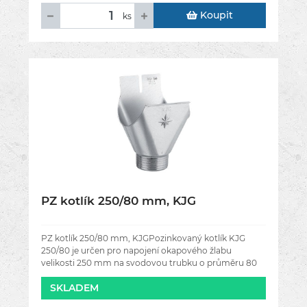
Koupit
ks
PZ kotlík 250/80 mm, KJG
PZ kotlík 250/80 mm, KJGPozinkovaný kotlík KJG
250/80 je určen pro napojení okapového žlabu
velikosti 250 mm na svodovou trubku o průměru 80
mm. Slouží k plynulému odvodu dešťové vody
SKLADEM