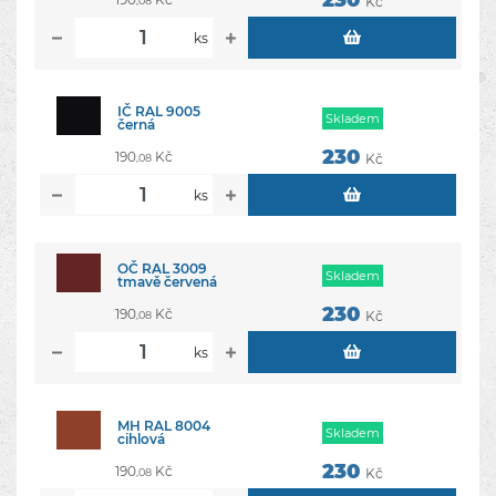
230
Kč
,08
ks
IČ RAL 9005
Skladem
černá
230
190
Kč
Kč
,08
ks
OČ RAL 3009
Skladem
tmavě červená
230
190
Kč
Kč
,08
ks
MH RAL 8004
Skladem
cihlová
230
190
Kč
Kč
,08