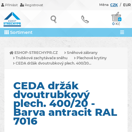
Měna
CZK
/
EUR
Přihlásit
Registrovat
0
0
Kč
Sortiment
ESHOP-STRECHYPR.CZ
Sněhové zábrany
Trubkové zachytávače sněhu
Plechové krytiny
CEDA držák dvoutrubkový plech. 400/20...
CEDA držák
dvoutrubkový
plech. 400/20 -
Barva antracit RAL
7016