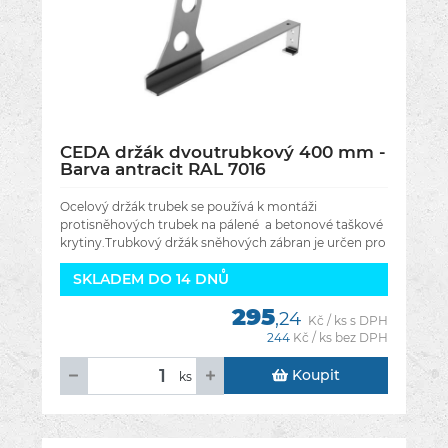
CEDA držák dvoutrubkový 400 mm -
Barva antracit RAL 7016
Ocelový držák trubek se používá k montáži
protisněhových trubek na pálené a betonové taškové
krytiny.Trubkový držák sněhových zábran je určen pro
snadnou a bezpečnou instalaci
SKLADEM DO 14 DNŮ
295
,24
Kč / ks s DPH
244
Kč / ks bez DPH
Koupit
ks