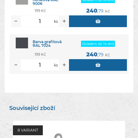
Skladem do 14 dnů
9006
240
199 Kč
,79
Kč
ks
Barva grafitová
Skladem do 14 dnů
RAL 7024
240
199 Kč
,79
Kč
ks
Související zboží
8 VARIANT