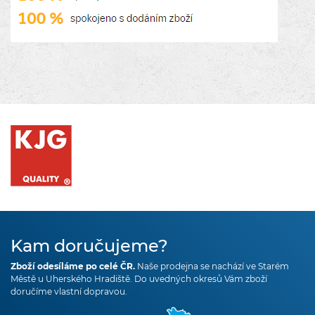
Kam doručujeme?
Zboží odesíláme po celé ČR.
Naše prodejna se nachází ve Starém
Městě u Uherského Hradiště. Do uvedných okresů Vám zboží
doručíme vlastní dopravou.