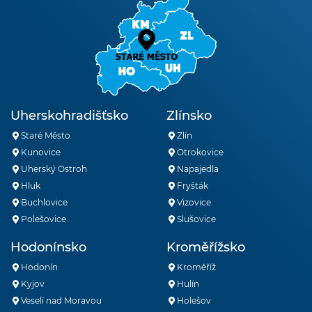
Uherskohradišťsko
Zlínsko
Staré Město
Zlín
Kunovice
Otrokovice
Uherský Ostroh
Napajedla
Hluk
Fryšták
Buchlovice
Vizovice
Polešovice
Slušovice
Hodonínsko
Kroměřížsko
Hodonín
Kroměříž
Kyjov
Hulín
Veselí nad Moravou
Holešov