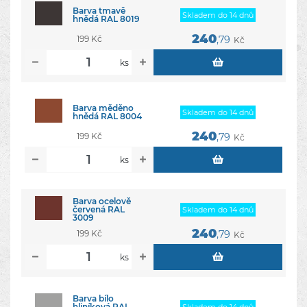
Barva tmavě
Skladem do 14 dnů
hnědá RAL 8019
240
199 Kč
,79
Kč
ks
Barva měděno
Skladem do 14 dnů
hnědá RAL 8004
240
199 Kč
,79
Kč
ks
Barva ocelově
červená RAL
Skladem do 14 dnů
3009
240
199 Kč
,79
Kč
ks
Barva bílo
hliníková RAL