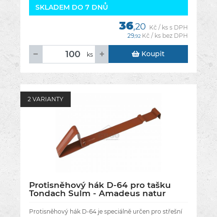
SKLADEM DO 7 DNŮ
36
,20
Kč / ks s DPH
29
Kč / ks bez DPH
,92
Koupit
ks
2 VARIANTY
Protisněhový hák D-64 pro tašku
Tondach Sulm - Amadeus natur
glazura RAL 8004
Protisněhový hák D-64 je speciálně určen pro střešní