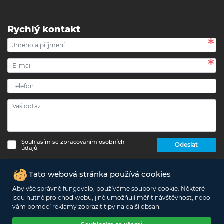
Rychlý kontakt
Souhlasím se zpracováním osobních
Odeslat
údajů
Copyright © 2017 - 2026 eshop-strechypr.cz - Všechna
Tato webová stránka používá cookies
práva vyhrazena -
Info o zpracování osobních údajů
Aby vše správně fungovalo, používáme soubory cookie. Některé
jsou nutné pro chod webu, jiné umožňují měřit návštěvnost, nebo
Podle zákona o evidenci tržeb je prodávající povinen vystavit kupujícímu
vám pomocí reklamy zobrazit tipy na další obsah.
účtenku. Zároveň je povinen zaevidovat přijatou tržbu u správce daně
online: v případě technického výpadku pak nejpozději do 48 hodin.