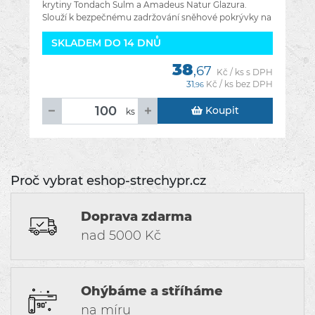
krytiny Tondach Sulm a Amadeus Natur Glazura.
Slouží k bezpečnému zadržování sněhové pokrývky na
střeše a zabraňuje jejímu
SKLADEM DO 14 DNŮ
38
,67
Kč / ks s DPH
31
Kč / ks bez DPH
,96
Koupit
ks
Proč vybrat eshop-strechypr.cz
Doprava zdarma
nad 5000 Kč
Ohýbáme a stříháme
na míru