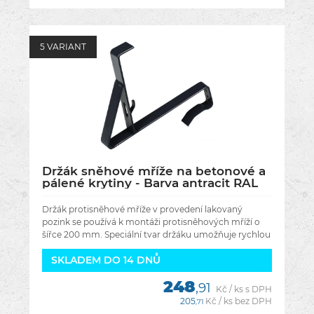
5 VARIANT
Držák sněhové mříže na betonové a
pálené krytiny - Barva antracit RAL
7016
Držák protisněhové mříže v provedení lakovaný
pozink se používá k montáži protisněhových mříží o
šířce 200 mm. Speciální tvar držáku umožňuje rychlou
a snadnou montáž
SKLADEM DO 14 DNŮ
248
,91
Kč / ks s DPH
205
Kč / ks bez DPH
,71