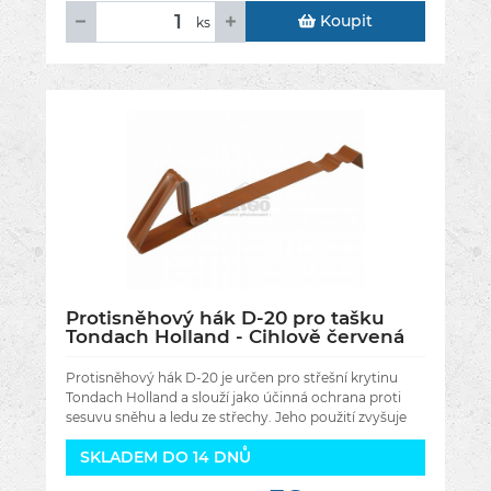
Koupit
ks
Protisněhový hák D-20 pro tašku
Tondach Holland - Cihlově červená
RAL 8023
Protisněhový hák D-20 je určen pro střešní krytinu
Tondach Holland a slouží jako účinná ochrana proti
sesuvu sněhu a ledu ze střechy. Jeho použití zvyšuje
bezpečnost osob
SKLADEM DO 14 DNŮ