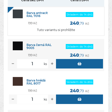
Cena bez DPH
Cena s DPH
Barva antracit
Skladem do 14 dnů
RAL 7016
240
199 Kč
,79
Kč
Tuto variantu si prohlížíte
Barva černá RAL
Skladem do 14 dnů
9005
240
199 Kč
,79
Kč
ks
Barva hnědá
Skladem do 14 dnů
RAL 8017
240
199 Kč
,79
Kč
ks