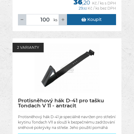
36
,20
Kč / ks s DPH
29
Kč / ks bez DPH
,92
Koupit
ks
2 VARIANTY
Protisněhový hák D-41 pro tašku
Tondach V 11 - antracit
Protisněhový hák D-41 je speciálně navržen pro střešní
krytinu Tondach V11 a slouží k bezpečnému zadržování
sněhové pokrývky na střeše. Jeho použití pomáhá
zabránit