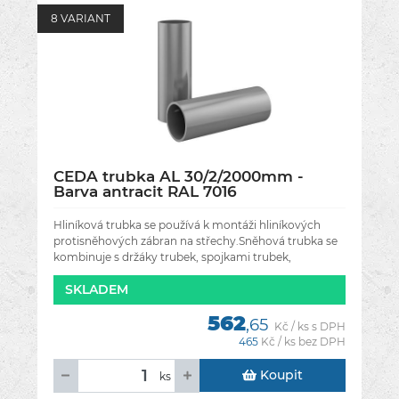
8 VARIANT
CEDA trubka AL 30/2/2000mm -
Barva antracit RAL 7016
Hliníková trubka se používá k montáži hliníkových
protisněhových zábran na střechy.Sněhová trubka se
kombinuje s držáky trubek, spojkami trubek,
koncovkami trubek a zarážkami a
SKLADEM
562
,65
Kč / ks s DPH
465
Kč / ks bez DPH
Koupit
ks