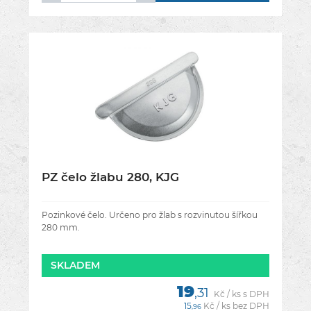
PZ čelo žlabu 280, KJG
Pozinkové čelo. Určeno pro žlab s rozvinutou šířkou
280 mm.
SKLADEM
19
,31
Kč / ks s DPH
15
Kč / ks bez DPH
,96