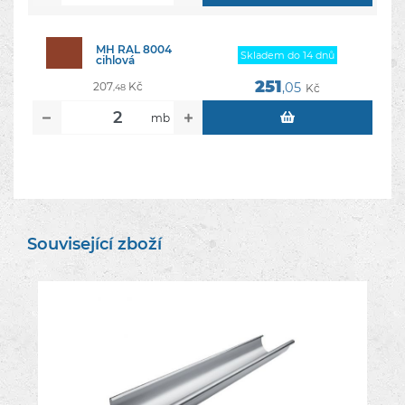
MH RAL 8004
Skladem do 14 dnů
cihlová
251
207
Kč
,05
Kč
,48
mb
Související zboží