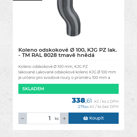
Koleno odskokové Ø 100, KJG PZ lak.
- TM RAL 8028 tmavě hnědá
Koleno odskokové Ø 100 mm, KJG PZ
lakované Lakované odskokové koleno KJG Ø 100 mm
je určeno pro svodové roury o průměru 100 mm a
slouží k vytvoření odskoku svodu od fasády.
SKLADEM
338
,61
Kč / ks s DPH
279
Kč / ks bez DPH
,84
Koupit
ks