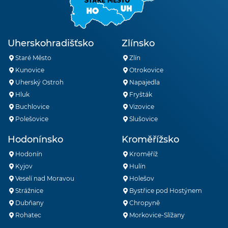
Uherskohradišťsko
Zlínsko
Staré Město
Zlín
Kunovice
Otrokovice
Uherský Ostroh
Napajedla
Hluk
Fryšták
Buchlovice
Vizovice
Polešovice
Slušovice
Hodonínsko
Kroměřížsko
Hodonín
Kroměříž
Kyjov
Hulín
Veselí nad Moravou
Holešov
Strážnice
Bystřice pod Hostýnem
Dubňany
Chropyně
Rohatec
Morkovice-Slížany