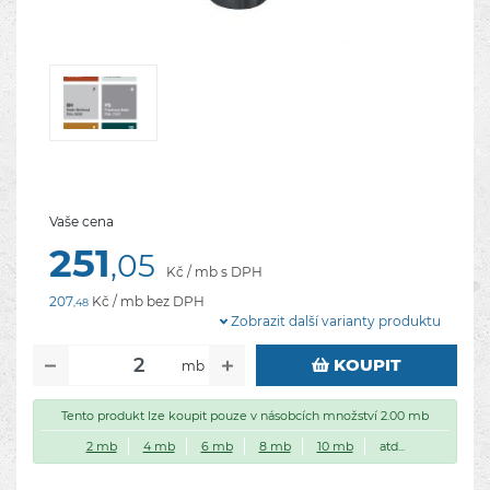
Vaše cena
251
,05
Kč / mb s DPH
207
Kč / mb bez DPH
,48
Zobrazit další varianty produktu
KOUPIT
mb
Tento produkt lze koupit pouze v násobcích množství 2.00 mb
2 mb
4 mb
6 mb
8 mb
10 mb
atd...