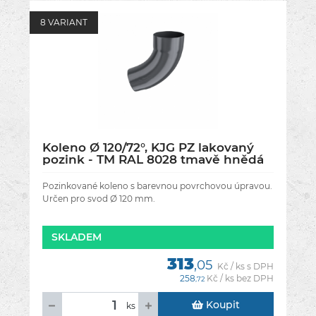
8 VARIANT
Koleno Ø 120/72°, KJG PZ lakovaný
pozink - TM RAL 8028 tmavě hnědá
Pozinkované koleno s barevnou povrchovou úpravou.
Určen pro svod Ø 120 mm.
SKLADEM
313
,05
Kč / ks s DPH
258
Kč / ks bez DPH
,72
Koupit
ks