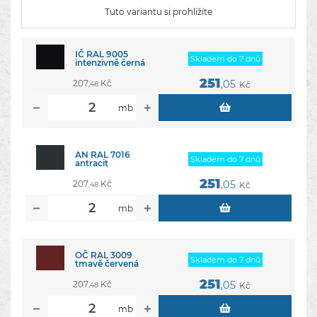
Tuto variantu si prohlížíte
IČ RAL 9005
Skladem do 7 dnů
intenzivně černá
251
207
Kč
,05
Kč
,48
mb
AN RAL 7016
Skladem do 7 dnů
antracit
251
207
Kč
,05
Kč
,48
mb
OČ RAL 3009
Skladem do 7 dnů
tmavě červená
251
207
Kč
,05
Kč
,48
mb