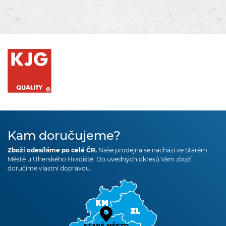
Kam doručujeme?
Zboží odesíláme po celé ČR.
Naše prodejna se nachází ve Starém
Městě u Uherského Hradiště. Do uvedných okresů Vám zboží
doručíme vlastní dopravou.