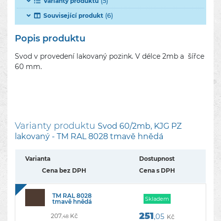
(5)
Varianty produktu
(6)
Související produkt
Popis produktu
Svod v provedení lakovaný pozink. V délce 2mb a šířce
60 mm.
Varianty produktu
Svod 60/2mb, KJG PZ
lakovaný - TM RAL 8028 tmavě hnědá
Varianta
Dostupnost
Cena bez DPH
Cena s DPH
TM RAL 8028
Skladem
tmavě hnědá
251
207
Kč
,05
Kč
,48