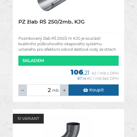
PZ žlab RŠ 250/2mb, KJG
Pozinkovaný žlab RŠ 250/2 m KJG je součástí
kvalitního půlkruhového okapového systému
určeného pro efektivní odvod dešťové vody ze střech
rodinných domů, garáží, pergol i
SKLADEM
106
,21
Kč / mb s DPH
87
Kč / mb bez DPH
,78
Koupit
mb
10 VARIANT