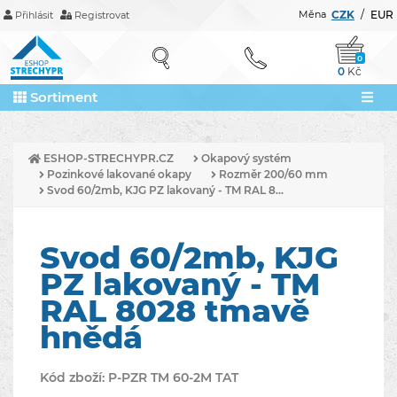
Měna
CZK
/
EUR
Přihlásit
Registrovat
0
0
Kč
Sortiment
ESHOP-STRECHYPR.CZ
Okapový systém
Pozinkové lakované okapy
Rozměr 200/60 mm
Svod 60/2mb, KJG PZ lakovaný - TM RAL 8...
Svod 60/2mb, KJG
PZ lakovaný - TM
RAL 8028 tmavě
hnědá
Kód zboží:
P-PZR TM 60-2M TAT