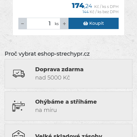
174
,24
Kč / ks s DPH
144
Kč / ks bez DPH
Koupit
ks
Proč vybrat eshop-strechypr.cz
Doprava zdarma
nad 5000 Kč
Ohýbáme a stříháme
na míru
Velké skladové zásoby