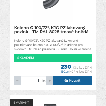
Koleno Ø 100/72°, KJG PZ lakovaný
pozink - TM RAL 8028 tmavě hnědá
Koleno Ø 100/72°, KJG PZ lakované Lakované
pozinkované koleno KJG Ø 100/72° je určeno pro
svodovou trubku o průměru 100 mm. Slouží ke změně
směru svodového potrubí a umožňuje
SKLADEM
230
Kč / ks s DPH
190
Kč / ks bez DPH
,08
Koupit
ks
9 VARIANT