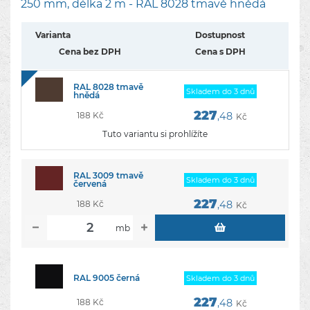
250 mm, délka 2 m - RAL 8028 tmavě hnědá
Varianta
Dostupnost
Cena bez DPH
Cena s DPH
RAL 8028 tmavě
Skladem do 3 dnů
hnědá
227
188 Kč
,48
Kč
Tuto variantu si prohlížíte
RAL 3009 tmavě
Skladem do 3 dnů
červená
227
188 Kč
,48
Kč
mb
RAL 9005 černá
Skladem do 3 dnů
227
188 Kč
,48
Kč