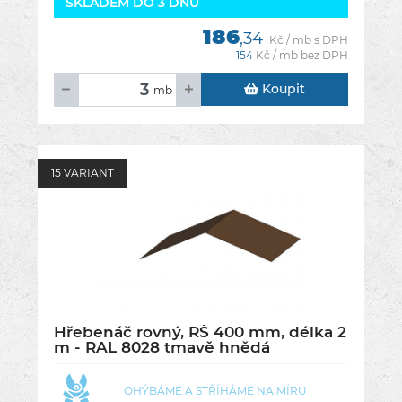
SKLADEM DO 3 DNŮ
186
,34
Kč / mb s DPH
154
Kč / mb bez DPH
Koupit
mb
15 VARIANT
Hřebenáč rovný, RŠ 400 mm, délka 2
m - RAL 8028 tmavě hnědá
OHÝBÁME A STŘÍHÁME NA MÍRU