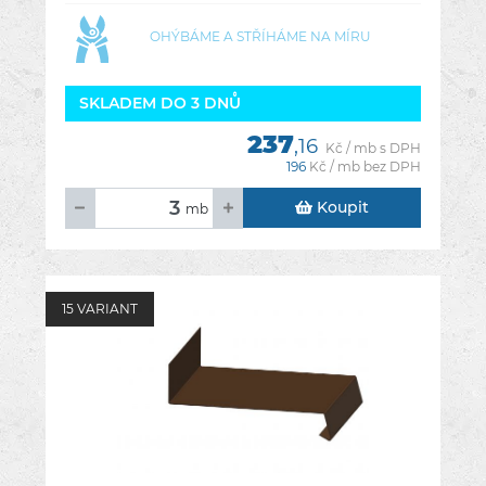
OHÝBÁME A STŘÍHÁME NA MÍRU
SKLADEM DO 3 DNŮ
237
,16
Kč / mb s DPH
196
Kč / mb bez DPH
Koupit
mb
15 VARIANT