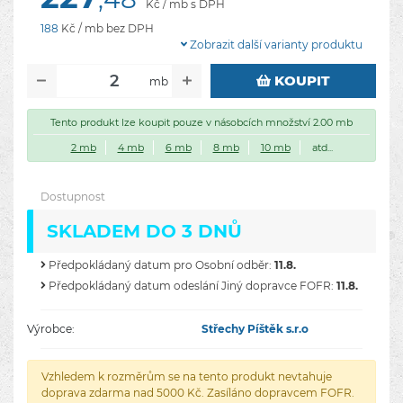
Kč / mb s DPH
188
Kč / mb bez DPH
Zobrazit další varianty produktu
KOUPIT
mb
Tento produkt lze koupit pouze v násobcích množství 2.00 mb
2 mb
4 mb
6 mb
8 mb
10 mb
atd...
Dostupnost
SKLADEM DO 3 DNŮ
Předpokládaný datum pro Osobní odběr:
11.8.
Předpokládaný datum odeslání Jiný dopravce FOFR:
11.8.
Výrobce:
Střechy Píštěk s.r.o
Vzhledem k rozměrům se na tento produkt nevtahuje
doprava zdarma nad 5000 Kč. Zasíláno dopravcem FOFR.