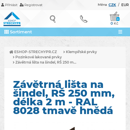
Měna
CZK
/
EUR
Přihlásit
Registrovat
0
0
Kč
Sortiment
ESHOP-STRECHYPR.CZ
Klempířské prvky
Pozinkové lakované prvky
Závětrná lišta na šindel, RŠ 250 m...
Závětrná lišta na
šindel, RŠ 250 mm,
délka 2 m - RAL
8028 tmavě hnědá