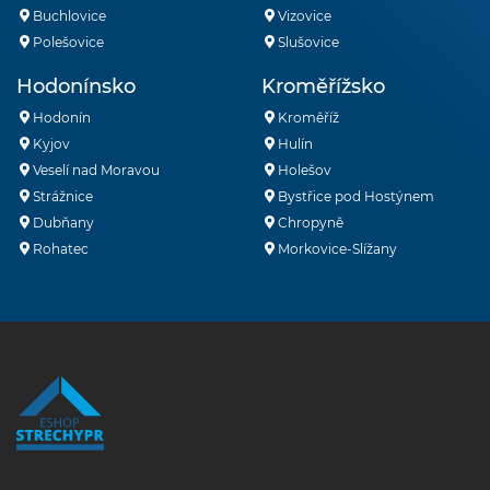
Buchlovice
Vizovice
Polešovice
Slušovice
Hodonínsko
Kroměřížsko
Hodonín
Kroměříž
Kyjov
Hulín
Veselí nad Moravou
Holešov
Strážnice
Bystřice pod Hostýnem
Dubňany
Chropyně
Rohatec
Morkovice-Slížany