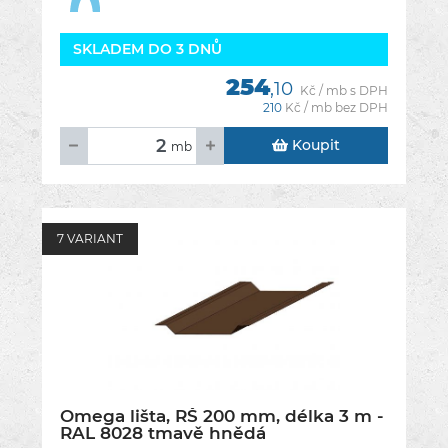
SKLADEM DO 3 DNŮ
254
,10
Kč / mb s DPH
210
Kč / mb bez DPH
Koupit
mb
7 VARIANT
Omega lišta, RŠ 200 mm, délka 3 m -
RAL 8028 tmavě hnědá