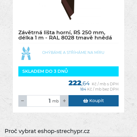
Závětrná lišta horní, RŠ 250 mm,
délka 1 m - RAL 8028 tmavě hnědá
OHÝBÁME A STŘÍHÁME NA MÍRU
SKLADEM DO 3 DNŮ
222
,64
Kč / mb s DPH
184
Kč / mb bez DPH
Koupit
mb
Proč vybrat eshop-strechypr.cz