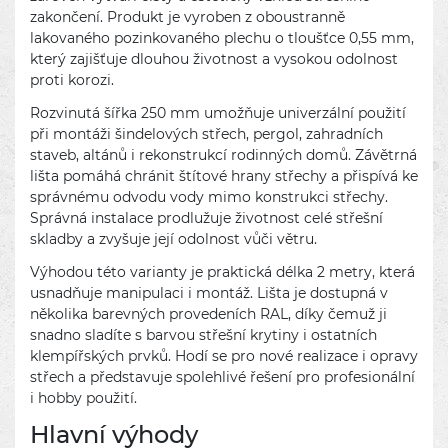
zakončení. Produkt je vyroben z oboustranně
lakovaného pozinkovaného plechu o tloušťce 0,55 mm,
který zajišťuje dlouhou životnost a vysokou odolnost
proti korozi.
Rozvinutá šířka 250 mm umožňuje univerzální použití
při montáži šindelových střech, pergol, zahradních
staveb, altánů i rekonstrukcí rodinných domů. Závětrná
lišta pomáhá chránit štítové hrany střechy a přispívá ke
správnému odvodu vody mimo konstrukci střechy.
Správná instalace prodlužuje životnost celé střešní
skladby a zvyšuje její odolnost vůči větru.
Výhodou této varianty je praktická délka 2 metry, která
usnadňuje manipulaci i montáž. Lišta je dostupná v
několika barevných provedeních RAL, díky čemuž ji
snadno sladíte s barvou střešní krytiny i ostatních
klempířských prvků. Hodí se pro nové realizace i opravy
střech a představuje spolehlivé řešení pro profesionální
i hobby použití.
Hlavní výhody