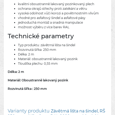
kvalitní oboustranně lakovaný pozinkovaný plech
ochrana okrajů střechy proti zatékání a větru
vysoká odolnost vůči korozi a povětrnostním vlivům
vhodné pro asfaltový šindel a asfaltové pásy
jednoduchá montáž a snadná manipulace
možnost výběru z více barev RAL
Technické parametry
Typ produktu: závětrná lišta na šindel
Rozvinutá šířka: 250 mm
Délka: 2 m
Materiál: oboustranně lakovaný pozink
Tloušťka plechu: 0,55 mm
Délka: 2 m
Materiál: Oboustranně
lakovaný pozink
Rozvinutá šířka : 250 mm
Varianty produktu
Závětrná lišta na šindel, RŠ