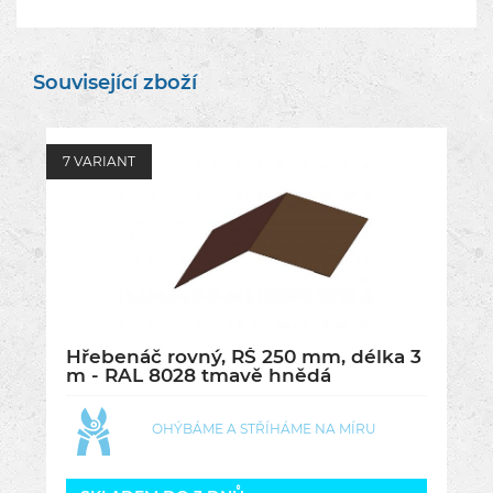
Související zboží
7 VARIANT
Hřebenáč rovný, RŠ 250 mm, délka 3
m - RAL 8028 tmavě hnědá
OHÝBÁME A STŘÍHÁME NA MÍRU