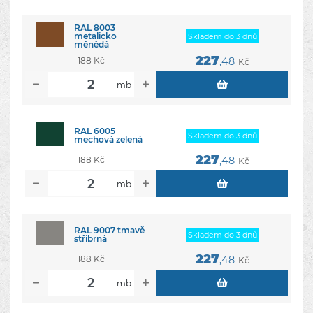
RAL 8003
metalicko
Skladem do 3 dnů
měnědá
227
188 Kč
,48
Kč
mb
RAL 6005
Skladem do 3 dnů
mechová zelená
227
188 Kč
,48
Kč
mb
RAL 9007 tmavě
Skladem do 3 dnů
stříbrná
227
188 Kč
,48
Kč
mb