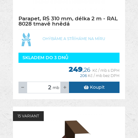
Parapet, RŠ 310 mm, délka 2 m - RAL
8028 tmavě hnědá
OHÝBÁME A STŘÍHÁME NA MÍRU
SKLADEM DO 3 DNŮ
249
,26
Kč / mb s DPH
206
Kč / mb bez DPH
Koupit
mb
15 VARIANT