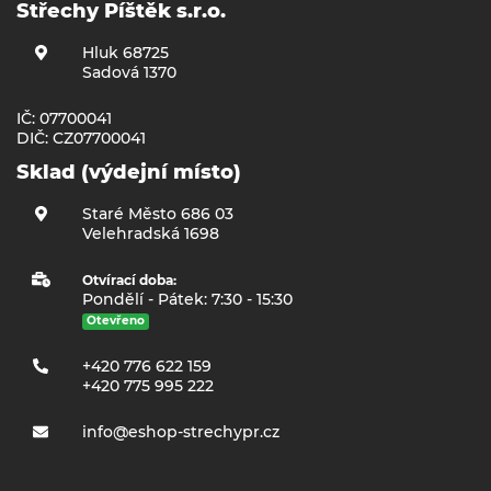
Střechy Píštěk s.r.o.
Hluk 68725
Sadová 1370
IČ: 07700041
DIČ: CZ07700041
Sklad (výdejní místo)
Staré Město 686 03
Velehradská 1698
Otvírací doba:
Pondělí - Pátek: 7:30 - 15:30
Otevřeno
+420 776 622 159
+420 775 995 222
info@eshop-strechypr.cz