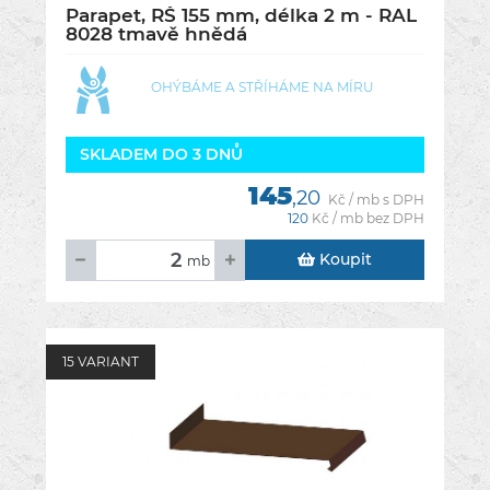
Parapet, RŠ 155 mm, délka 2 m - RAL
8028 tmavě hnědá
OHÝBÁME A STŘÍHÁME NA MÍRU
SKLADEM DO 3 DNŮ
145
,20
Kč / mb s DPH
120
Kč / mb bez DPH
Koupit
mb
15 VARIANT