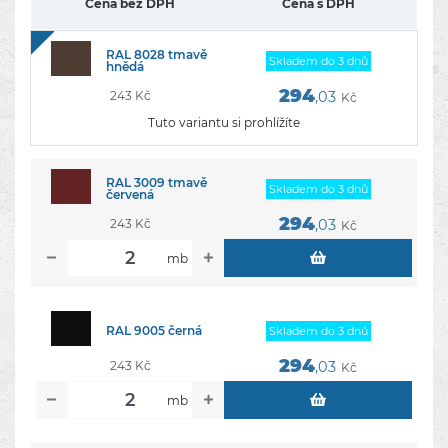
Cena bez DPH
Cena s DPH
RAL 8028 tmavě
Skladem do 3 dnů
hnědá
294
243 Kč
,03
Kč
Tuto variantu si prohlížíte
RAL 3009 tmavě
Skladem do 3 dnů
červená
294
243 Kč
,03
Kč
mb
RAL 9005 černá
Skladem do 3 dnů
294
243 Kč
,03
Kč
mb