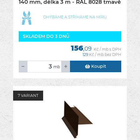
140 mm, délka 3 m - RAL 8028 tmavě
hnědá
OHÝBÁME A STŘÍHÁME NA MÍRU
SKLADEM DO 3 DNŮ
156
,09
Kč / mb s DPH
129
Kč / mb bez DPH
Koupit
mb
7 VARIANT