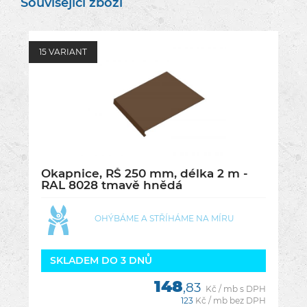
Související zboží
15 VARIANT
Okapnice, RŠ 250 mm, délka 2 m -
RAL 8028 tmavě hnědá
OHÝBÁME A STŘÍHÁME NA MÍRU
SKLADEM DO 3 DNŮ
148
,83
Kč / mb s DPH
123
Kč / mb bez DPH