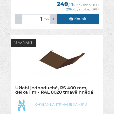
249
,26
Kč / mb s DPH
206
Kč / mb bez DPH
Koupit
mb
15 VARIANT
Úžlabí jednoduché, RŠ 400 mm,
délka 1 m - RAL 8028 tmavě hnědá
OHÝBÁME A STŘÍHÁME NA MÍRU