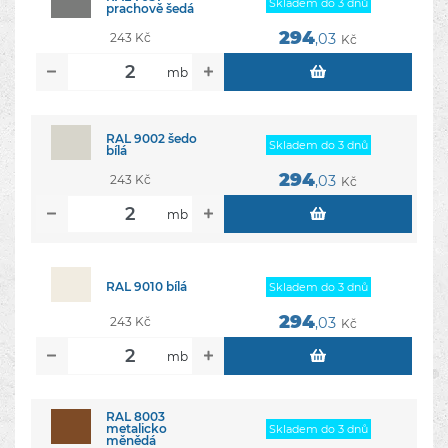
Skladem do 3 dnů
prachově šedá
294
243 Kč
,03
Kč
mb
RAL 9002 šedo
Skladem do 3 dnů
bílá
294
243 Kč
,03
Kč
mb
RAL 9010 bílá
Skladem do 3 dnů
294
243 Kč
,03
Kč
mb
RAL 8003
metalicko
Skladem do 3 dnů
měnědá