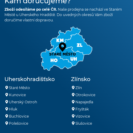
Kam doručujeme?
Zboží odesíláme po celé ČR.
Naše prodejna se nachází ve Starém
Městě u Uherského Hradiště. Do uvedných okresů Vám zboží
doručíme vlastní dopravou.
Uherskohradišťsko
Zlínsko
Staré Město
Zlín
Kunovice
Otrokovice
Uherský Ostroh
Napajedla
Hluk
Fryšták
Buchlovice
Vizovice
Polešovice
Slušovice