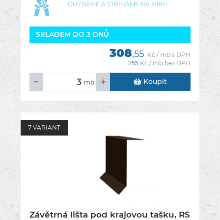
OHÝBÁME A STŘÍHÁME NA MÍRU
SKLADEM DO 3 DNŮ
308
,55
Kč / mb s DPH
255
Kč / mb bez DPH
Koupit
mb
7 VARIANT
Závětrná lišta pod krajovou tašku, RŠ