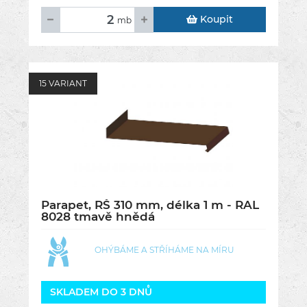
Koupit
mb
15 VARIANT
Parapet, RŠ 310 mm, délka 1 m - RAL
8028 tmavě hnědá
OHÝBÁME A STŘÍHÁME NA MÍRU
SKLADEM DO 3 DNŮ