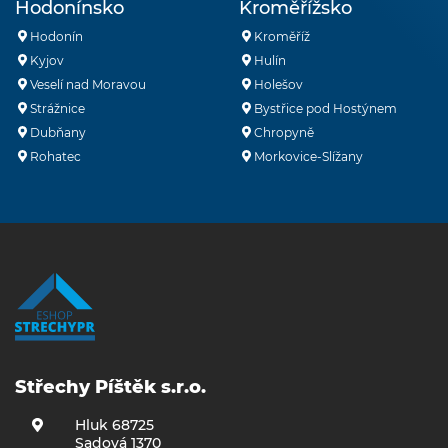
Hodonínsko
Kroměřížsko
Hodonín
Kroměříž
Kyjov
Hulín
Veselí nad Moravou
Holešov
Strážnice
Bystřice pod Hostýnem
Dubňany
Chropyně
Rohatec
Morkovice-Slížany
Střechy Píštěk s.r.o.
Hluk 68725
Sadová 1370