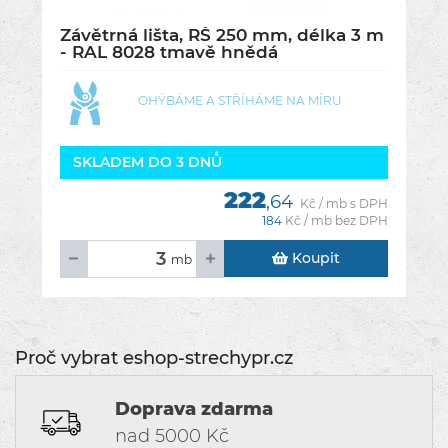
Závětrná lišta, RŠ 250 mm, délka 3 m
- RAL 8028 tmavě hnědá
OHÝBÁME A STŘÍHÁME NA MÍRU
SKLADEM DO 3 DNŮ
222
,64
Kč / mb s DPH
184
Kč / mb bez DPH
Koupit
mb
Proč vybrat eshop-strechypr.cz
Doprava zdarma
nad 5000 Kč