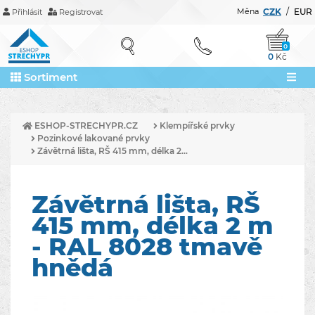
Měna
CZK
/
EUR
Přihlásit
Registrovat
0
0
Kč
Sortiment
ESHOP-STRECHYPR.CZ
Klempířské prvky
Pozinkové lakované prvky
Závětrná lišta, RŠ 415 mm, délka 2...
Závětrná lišta, RŠ
415 mm, délka 2 m
- RAL 8028 tmavě
hnědá