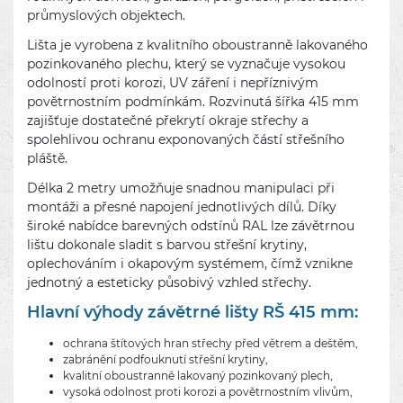
průmyslových objektech.
Lišta je vyrobena z kvalitního oboustranně lakovaného
pozinkovaného plechu, který se vyznačuje vysokou
odolností proti korozi, UV záření i nepříznivým
povětrnostním podmínkám. Rozvinutá šířka 415 mm
zajišťuje dostatečné překrytí okraje střechy a
spolehlivou ochranu exponovaných částí střešního
pláště.
Délka 2 metry umožňuje snadnou manipulaci při
montáži a přesné napojení jednotlivých dílů. Díky
široké nabídce barevných odstínů RAL lze závětrnou
lištu dokonale sladit s barvou střešní krytiny,
oplechováním i okapovým systémem, čímž vznikne
jednotný a esteticky působivý vzhled střechy.
Hlavní výhody závětrné lišty RŠ 415 mm:
ochrana štítových hran střechy před větrem a deštěm,
zabránění podfouknutí střešní krytiny,
kvalitní oboustranně lakovaný pozinkovaný plech,
vysoká odolnost proti korozi a povětrnostním vlivům,