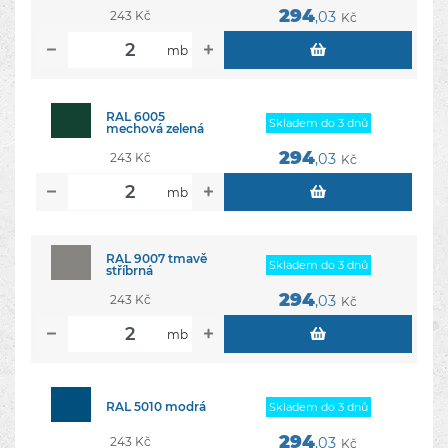
294
243 Kč
,03
Kč
mb
RAL 6005
Skladem do 3 dnů
mechová zelená
294
243 Kč
,03
Kč
mb
RAL 9007 tmavě
Skladem do 3 dnů
stříbrná
294
243 Kč
,03
Kč
mb
RAL 5010 modrá
Skladem do 3 dnů
294
243 Kč
,03
Kč