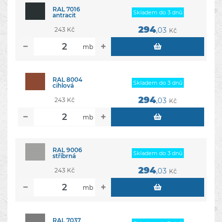
RAL 7016
Skladem do 3 dnů
antracit
294
243 Kč
,03
Kč
mb
RAL 8004
Skladem do 3 dnů
cihlová
294
243 Kč
,03
Kč
mb
RAL 9006
Skladem do 3 dnů
stříbrná
294
243 Kč
,03
Kč
mb
RAL 7037