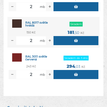
mb
RAL 8017 světle
Skladem
hnědá
181
150 Kč
,50
Kč
mb
RAL 3011 světle
Skladem do 3 dnů
červená
294
243 Kč
,03
Kč
mb