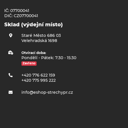
IČ: 07700041
DIČ: CZ07700041
Sklad (výdejní místo)
Staré Město 686 03
Velehradská 1698
Otvírací doba:
Pondělí - Pátek: 7:30 - 15:30
Zavřeno
+420 776 622 159
+420 775 995 222
info@eshop-strechypr.cz