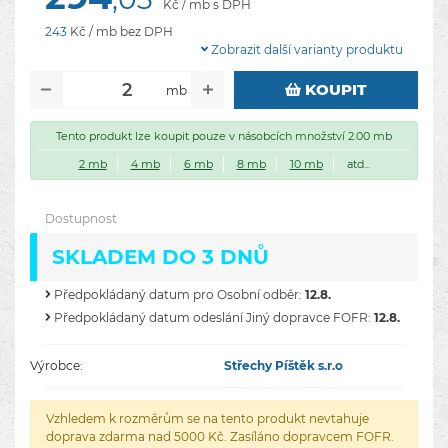
Kč / mb s DPH
243
Kč / mb bez DPH
Zobrazit další varianty produktu
KOUPIT
mb
Tento produkt lze koupit pouze v násobcích množství 2.00 mb
2 mb
4 mb
6 mb
8 mb
10 mb
atd...
Dostupnost
SKLADEM DO 3 DNŮ
Předpokládaný datum pro Osobní odběr:
12.8.
Předpokládaný datum odeslání Jiný dopravce FOFR:
12.8.
Výrobce:
Střechy Píštěk s.r.o
Vzhledem k rozměrům se na tento produkt nevtahuje
doprava zdarma nad 5000 Kč. Zasíláno dopravcem FOFR.