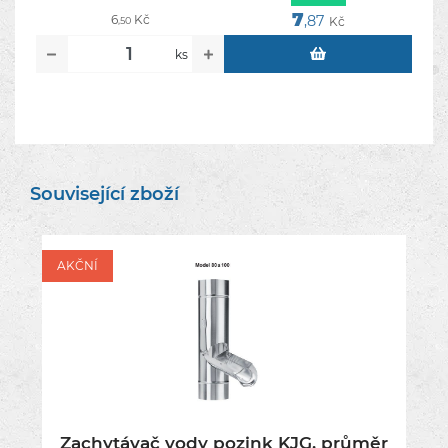
7
6
Kč
,87
Kč
,50
ks
Související zboží
AKČNÍ
Zachytávač vody pozink KJG, průměr