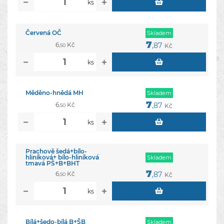
ks
Červená OČ
Skladem
7
6
Kč
,87
Kč
,50
ks
Měděno-hnědá MH
Skladem
7
6
Kč
,87
Kč
,50
ks
Prachově šedá+bílo-
hliníková+ bílo-hliníková
Skladem
tmavá PŠ+B+BHT
7
6
Kč
,87
Kč
,50
ks
Bílá+šedo-bílá B+ŠB
Skladem