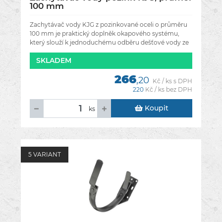
100 mm
Zachytávač vody KJG z pozinkované oceli o průměru
100 mm je praktický doplněk okapového systému,
který slouží k jednoduchému odběru dešťové vody ze
svodové roury. Pomocí
SKLADEM
266
,20
Kč / ks s DPH
220
Kč / ks bez DPH
Koupit
ks
5 VARIANT