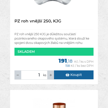
PZ roh vnější 250, KJG
PZ roh vnější 250 KJG je důležitou součástí
pozinkovaného okapového systému, která slouží ke
spojení dvou okapových žlabů na vnějším rohu
střechy. Je určen pro žlab s
SKLADEM
191
,18
Kč / ks s DPH
158
Kč / ks bez DPH
Koupit
ks