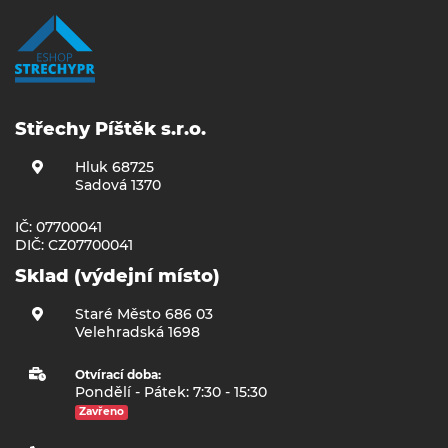
Střechy Píštěk s.r.o.
Hluk 68725
Sadová 1370
IČ: 07700041
DIČ: CZ07700041
Sklad (výdejní místo)
Staré Město 686 03
Velehradská 1698
Otvírací doba:
Pondělí - Pátek: 7:30 - 15:30
Zavřeno