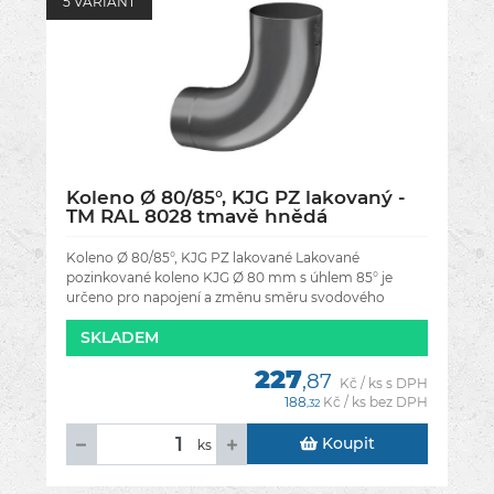
5 VARIANT
Koleno Ø 80/85°, KJG PZ lakovaný -
TM RAL 8028 tmavě hnědá
Koleno Ø 80/85°, KJG PZ lakované Lakované
pozinkované koleno KJG Ø 80 mm s úhlem 85° je
určeno pro napojení a změnu směru svodového
potrubí okapového systému. Díky ostřejšímu
SKLADEM
227
,87
Kč / ks s DPH
188
Kč / ks bez DPH
,32
Koupit
ks