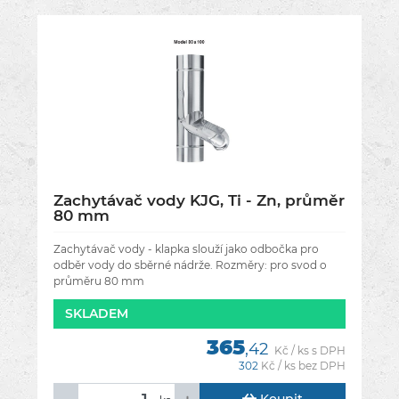
Zachytávač vody KJG, Ti - Zn, průměr
80 mm
Zachytávač vody - klapka slouží jako odbočka pro
odběr vody do sběrné nádrže. Rozměry: pro svod o
průměru 80 mm
SKLADEM
365
,42
Kč / ks s DPH
302
Kč / ks bez DPH