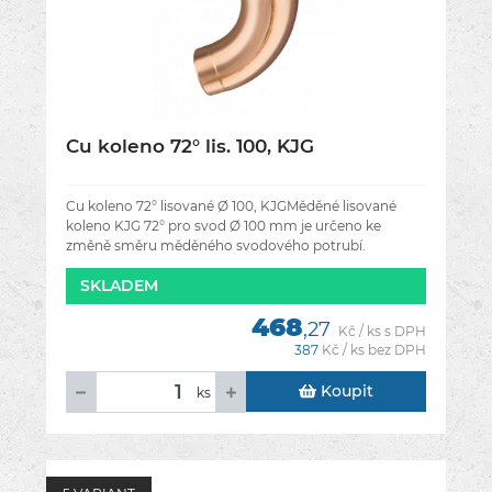
Cu koleno 72° lis. 100, KJG
Cu koleno 72° lisované Ø 100, KJGMěděné lisované
koleno KJG 72° pro svod Ø 100 mm je určeno ke
změně směru měděného svodového potrubí.
Umožňuje praktické vedení svodu kolem
SKLADEM
468
,27
Kč / ks s DPH
387
Kč / ks bez DPH
Koupit
ks