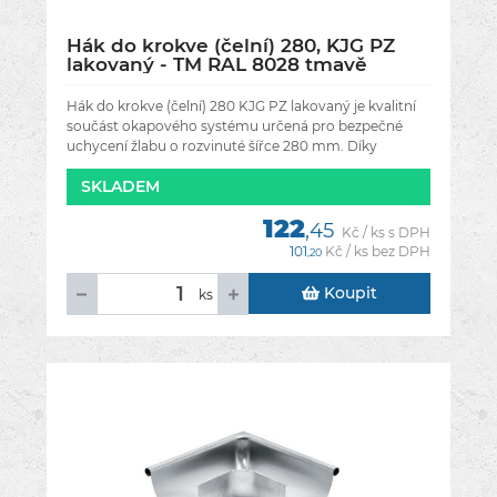
Hák do krokve (čelní) 280, KJG PZ
lakovaný - TM RAL 8028 tmavě
hnědá
Hák do krokve (čelní) 280 KJG PZ lakovaný je kvalitní
součást okapového systému určená pro bezpečné
uchycení žlabu o rozvinuté šířce 280 mm. Díky
montáži do čela krokve
SKLADEM
122
,45
Kč / ks s DPH
101
Kč / ks bez DPH
,20
Koupit
ks