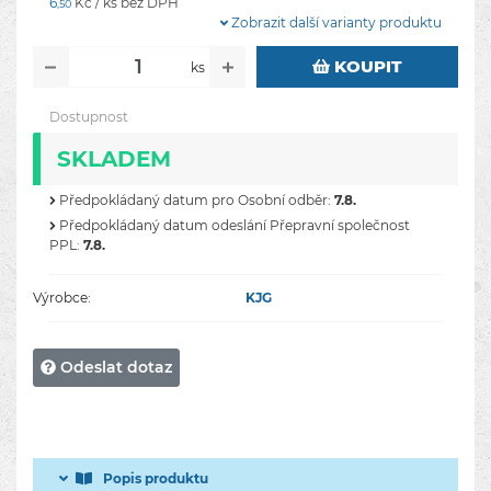
6
Kč / ks bez DPH
,50
Zobrazit další varianty produktu
KOUPIT
ks
Dostupnost
SKLADEM
Předpokládaný datum pro Osobní odběr:
7.8.
Předpokládaný datum odeslání Přepravní společnost
PPL:
7.8.
Výrobce:
KJG
Odeslat dotaz
Popis produktu