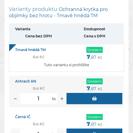
Varianty produktu
Ochranná krytka pro
objímky bez hrotu - Tmavě hnědá TM
Varianta
Dostupnost
Cena bez DPH
Cena s DPH
Tmavě hnědá TM
Skladem
7
6
Kč
,87
Kč
,50
Tuto variantu si prohlížíte
Antracit AN
Skladem
7
6
Kč
,87
Kč
,50
ks
Černá IČ
Skladem
7
6
Kč
,87
Kč
,50