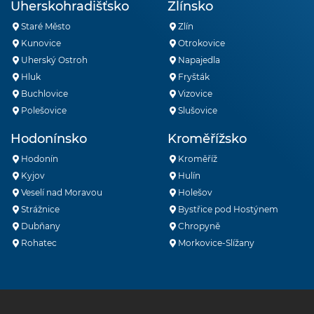
Uherskohradišťsko
Zlínsko
Staré Město
Zlín
Kunovice
Otrokovice
Uherský Ostroh
Napajedla
Hluk
Fryšták
Buchlovice
Vizovice
Polešovice
Slušovice
Hodonínsko
Kroměřížsko
Hodonín
Kroměříž
Kyjov
Hulín
Veselí nad Moravou
Holešov
Strážnice
Bystřice pod Hostýnem
Dubňany
Chropyně
Rohatec
Morkovice-Slížany