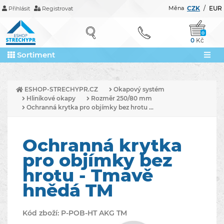
Měna
CZK
/
EUR
Přihlásit
Registrovat
0
0
Kč
Sortiment
ESHOP-STRECHYPR.CZ
Okapový systém
Hliníkové okapy
Rozměr 250/80 mm
Ochranná krytka pro objímky bez hrotu ...
Ochranná krytka
pro objímky bez
hrotu - Tmavě
hnědá TM
Kód zboží:
P-POB-HT AKG TM