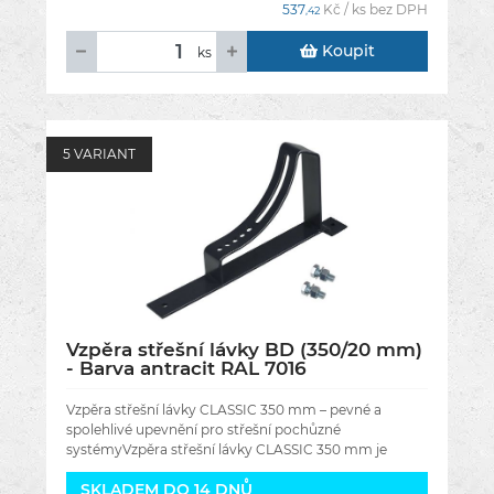
537
Kč / ks bez DPH
,42
Koupit
ks
5 VARIANT
Vzpěra střešní lávky BD (350/20 mm)
- Barva antracit RAL 7016
Vzpěra střešní lávky CLASSIC 350 mm – pevné a
spolehlivé upevnění pro střešní pochůzné
systémyVzpěra střešní lávky CLASSIC 350 mm je
kvalitní montážní prvek určený k
SKLADEM DO 14 DNŮ