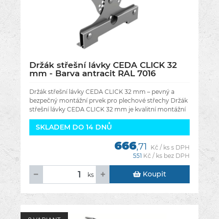
Držák střešní lávky CEDA CLICK 32
mm - Barva antracit RAL 7016
Držák střešní lávky CEDA CLICK 32 mm – pevný a
bezpečný montážní prvek pro plechové střechy Držák
střešní lávky CEDA CLICK 32 mm je kvalitní montážní
komponent určený pro
SKLADEM DO 14 DNŮ
666
,71
Kč / ks s DPH
551
Kč / ks bez DPH
Koupit
ks