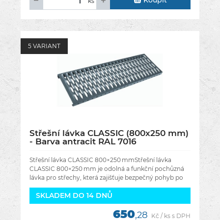
Koupit
ks
5 VARIANT
Střešní lávka CLASSIC (800x250 mm)
- Barva antracit RAL 7016
Střešní lávka CLASSIC 800×250 mmStřešní lávka
CLASSIC 800×250 mm je odolná a funkční pochůzná
lávka pro střechy, která zajišťuje bezpečný pohyb po
šikmé střešní krytině
SKLADEM DO 14 DNŮ
650
,28
Kč / ks s DPH