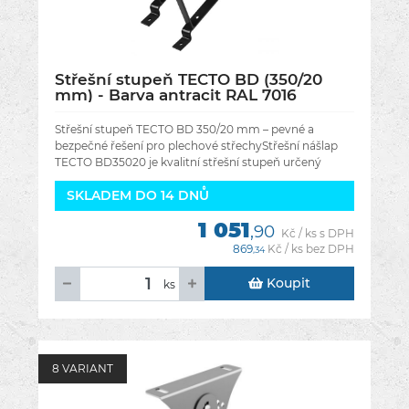
Střešní stupeň TECTO BD (350/20
mm) - Barva antracit RAL 7016
Střešní stupeň TECTO BD 350/20 mm – pevné a
bezpečné řešení pro plechové střechyStřešní nášlap
TECTO BD35020 je kvalitní střešní stupeň určený
zejména
SKLADEM DO 14 DNŮ
1 051
,90
Kč / ks s DPH
869
Kč / ks bez DPH
,34
Koupit
ks
8 VARIANT