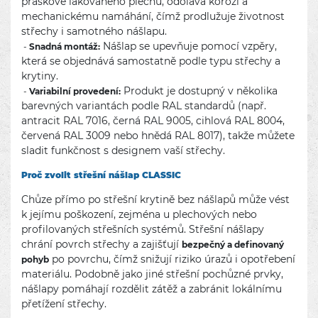
práškově lakovaného plechu, odolává korozi a
mechanickému namáhání, čímž prodlužuje životnost
střechy i samotného nášlapu.
Nášlap se upevňuje pomocí vzpěry,
-
Snadná montáž:
která se objednává samostatně podle typu střechy a
krytiny.
Produkt je dostupný v několika
-
Variabilní provedení:
barevných variantách podle RAL standardů (např.
antracit RAL 7016, černá RAL 9005, cihlová RAL 8004,
červená RAL 3009 nebo hnědá RAL 8017), takže můžete
sladit funkčnost s designem vaší střechy.
Proč zvolit střešní nášlap CLASSIC
Chůze přímo po střešní krytině bez nášlapů může vést
k jejímu poškození, zejména u plechových nebo
profilovaných střešních systémů. Střešní nášlapy
chrání povrch střechy a zajišťují
bezpečný a definovaný
po povrchu, čímž snižují riziko úrazů i opotřebení
pohyb
materiálu. Podobně jako jiné střešní pochůzné prvky,
nášlapy pomáhají rozdělit zátěž a zabránit lokálnímu
přetížení střechy.