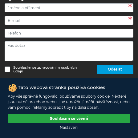
Souhlasím se zpracováním osobních
Odeslat
údajů
Copyright © 2017 - 2026 eshop-strechypr.cz - Všechna
Tato webová stránka používá cookies
práva vyhrazena -
Info o zpracování osobních údajů
Aby vše správně fungovalo, používáme soubory cookie. Některé
jsou nutné pro chod webu, jiné umožňují měřit návštěvnost, nebo
Podle zákona o evidenci tržeb je prodávající povinen vystavit kupujícímu
vám pomocí reklamy zobrazit tipy na další obsah.
účtenku. Zároveň je povinen zaevidovat přijatou tržbu u správce daně
online: v případě technického výpadku pak nejpozději do 48 hodin.
Souhlasím se všemi
This site is protected by reCAPTCHA and the Google
Nastavení