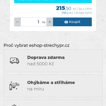
215
,50
Kč / ks s DPH
178
Kč / ks bez DPH
,10
Koupit
ks
Proč vybrat eshop-strechypr.cz
Doprava zdarma
nad 5000 Kč
Ohýbáme a stříháme
na míru