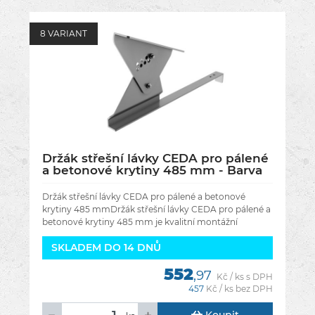
8 VARIANT
Držák střešní lávky CEDA pro pálené
a betonové krytiny 485 mm - Barva
antracit RAL 7016
Držák střešní lávky CEDA pro pálené a betonové
krytiny 485 mmDržák střešní lávky CEDA pro pálené a
betonové krytiny 485 mm je kvalitní montážní
komponent z pozinkované oceli,
SKLADEM DO 14 DNŮ
552
,97
Kč / ks s DPH
457
Kč / ks bez DPH