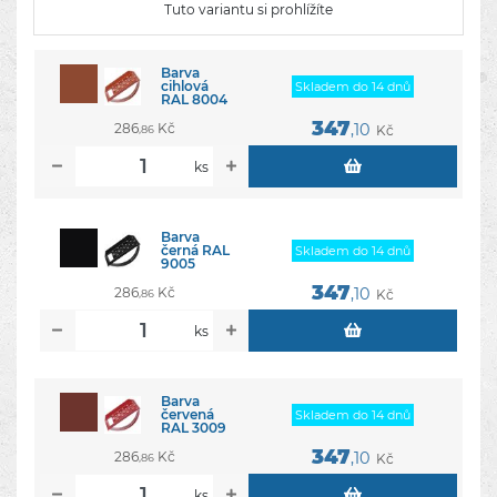
Tuto variantu si prohlížíte
Barva
cihlová
Skladem do 14 dnů
RAL 8004
347
286
Kč
,10
Kč
,86
ks
Barva
černá RAL
Skladem do 14 dnů
9005
347
286
Kč
,10
Kč
,86
ks
Barva
červená
Skladem do 14 dnů
RAL 3009
347
286
Kč
,10
Kč
,86
ks