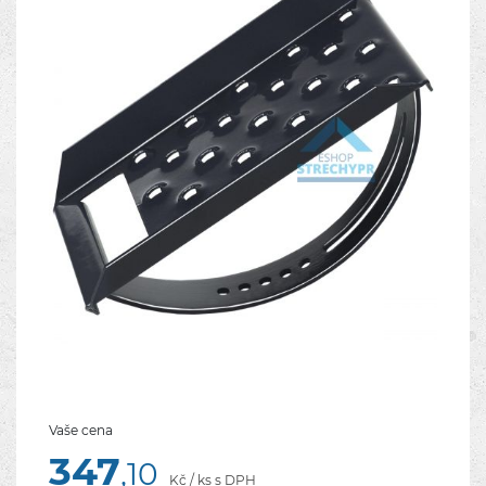
Vaše cena
347
,10
Kč / ks s DPH