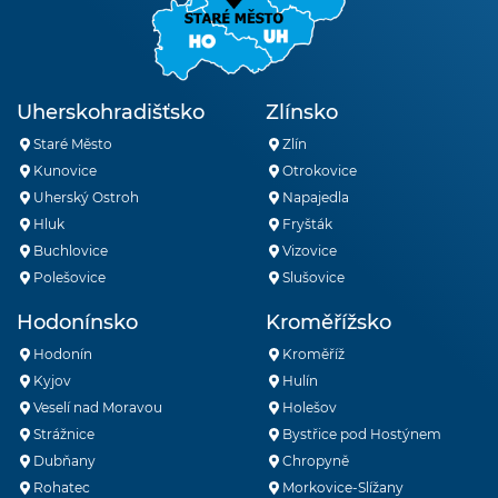
Uherskohradišťsko
Zlínsko
Staré Město
Zlín
Kunovice
Otrokovice
Uherský Ostroh
Napajedla
Hluk
Fryšták
Buchlovice
Vizovice
Polešovice
Slušovice
Hodonínsko
Kroměřížsko
Hodonín
Kroměříž
Kyjov
Hulín
Veselí nad Moravou
Holešov
Strážnice
Bystřice pod Hostýnem
Dubňany
Chropyně
Rohatec
Morkovice-Slížany