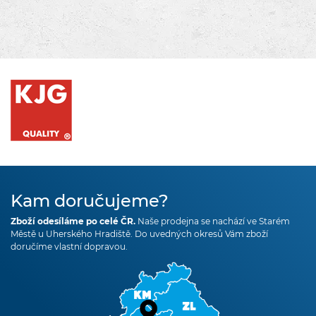
Kam doručujeme?
Zboží odesíláme po celé ČR.
Naše prodejna se nachází ve Starém
Městě u Uherského Hradiště. Do uvedných okresů Vám zboží
doručíme vlastní dopravou.