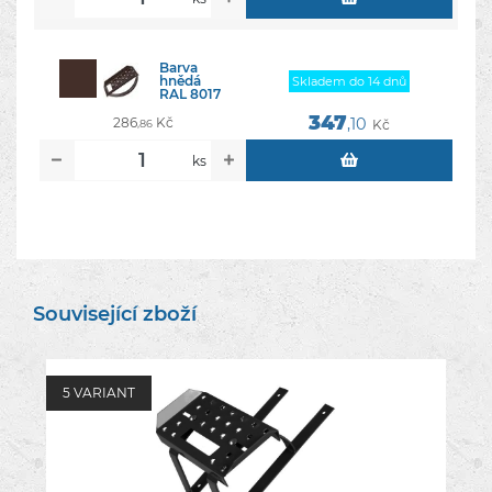
Barva
hnědá
Skladem do 14 dnů
RAL 8017
347
286
Kč
,10
Kč
,86
ks
Související zboží
5 VARIANT