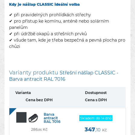
Kdy je nášlap CLASSIC ideální volba
✔ při pravidelných prohlídkách střechy
✔ pro přístup ke komínu, anténě nebo solárním
panelům
✔ při údržbě okapů a střešních prvků
✔ všude tam, kde je třeba bezpečná a pevná plocha pro
chůzi
Varianty produktu
Střešní nášlap CLASSIC -
Barva antracit RAL 7016
Varianta
Dostupnost
Cena bez DPH
Cena s DPH
Barva
antracit
Skladem do 14 dnů
RAL 7016
347
286
Kč
,10
Kč
,86