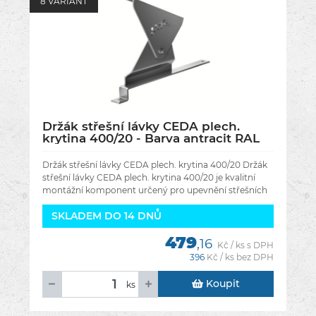
8 VARIANT
Držák střešní lávky CEDA plech.
krytina 400/20 - Barva antracit RAL
7016
Držák střešní lávky CEDA plech. krytina 400/20 Držák
střešní lávky CEDA plech. krytina 400/20 je kvalitní
montážní komponent určený pro upevnění střešních
lávek na plechové
SKLADEM DO 14 DNŮ
479
,16
Kč / ks s DPH
396
Kč / ks bez DPH
Koupit
ks