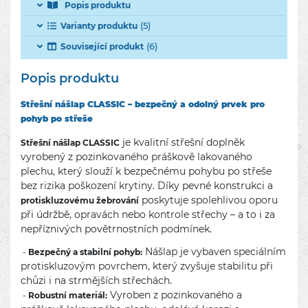
Popis produktu
(5)
Varianty produktu
(6)
Související produkt
Popis produktu
Střešní nášlap CLASSIC – bezpečný a odolný prvek pro
pohyb po střeše
je kvalitní střešní doplněk
Střešní nášlap CLASSIC
vyrobený z pozinkovaného práškově lakovaného
plechu, který slouží k bezpečnému pohybu po střeše
bez rizika poškození krytiny. Díky pevné konstrukci a
poskytuje spolehlivou oporu
protiskluzovému žebrování
při údržbě, opravách nebo kontrole střechy – a to i za
nepříznivých povětrnostních podmínek.
Nášlap je vybaven speciálním
-
Bezpečný a stabilní pohyb:
protiskluzovým povrchem, který zvyšuje stabilitu při
chůzi i na strmějších střechách.
Vyroben z pozinkovaného a
-
Robustní materiál: