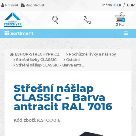
Měna
CZK
/
EUR
Přihlásit
Registrovat
0
0
Kč
Sortiment
ESHOP-STRECHYPR.CZ
Pochůzné lávky a nášlapy
Střešní lávky CLASSIC
Ostatní
Střešní nášlap CLASSIC - Barva antr...
Střešní nášlap
CLASSIC - Barva
antracit RAL 7016
Kód zboží:
K.STO.7016