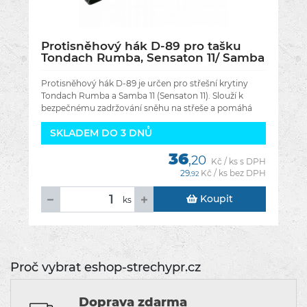
Protisněhový hák D-89 pro tašku
Tondach Rumba, Sensaton 11/ Samba
11 - Barva černá engoba RAL 7021
Protisněhový hák D-89 je určen pro střešní krytiny
Tondach Rumba a Samba 11 (Sensaton 11). Slouží k
bezpečnému zadržování sněhu na střeše a pomáhá
zabránit jeho náhlému sesuvu,
SKLADEM DO 3 DNŮ
36
,20
Kč / ks s DPH
29
Kč / ks bez DPH
,92
Koupit
ks
Proč vybrat eshop-strechypr.cz
Doprava zdarma