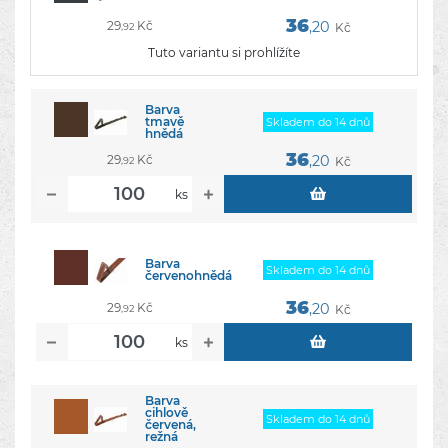
36
29
Kč
,20
Kč
,92
Tuto variantu si prohlížíte
Barva
tmavě
Skladem do 14 dnů
hnědá
36
29
Kč
,20
Kč
,92
ks
Barva
Skladem do 14 dnů
červenohnědá
36
29
Kč
,20
Kč
,92
ks
Barva
cihlově
Skladem do 14 dnů
červená,
režná