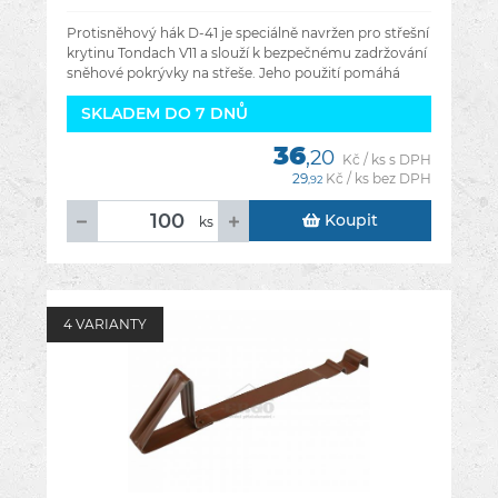
Protisněhový hák D-41 je speciálně navržen pro střešní
krytinu Tondach V11 a slouží k bezpečnému zadržování
sněhové pokrývky na střeše. Jeho použití pomáhá
zabránit
SKLADEM DO 7 DNŮ
36
,20
Kč / ks s DPH
29
Kč / ks bez DPH
,92
Koupit
ks
4 VARIANTY