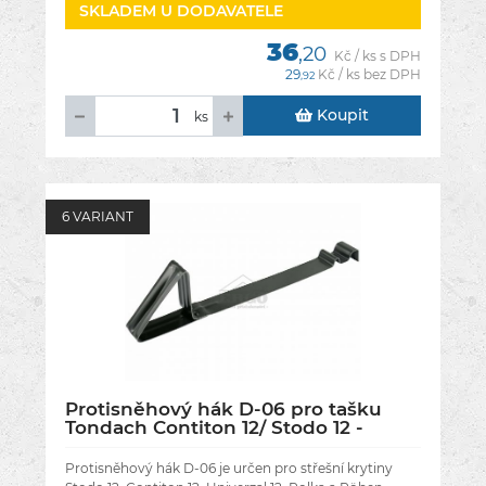
SKLADEM U DODAVATELE
36
,20
Kč / ks s DPH
29
Kč / ks bez DPH
,92
Koupit
ks
6 VARIANT
Protisněhový hák D-06 pro tašku
Tondach Contiton 12/ Stodo 12 -
Barva černá engoba
Protisněhový hák D-06 je určen pro střešní krytiny