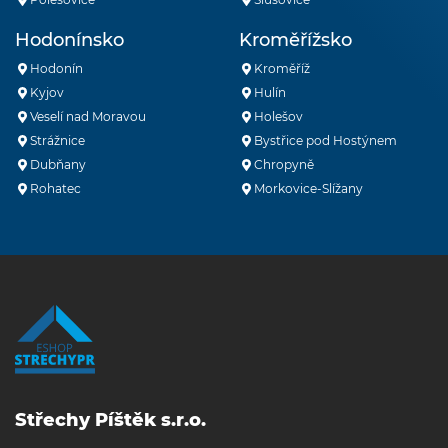
Hodonínsko
Kroměřížsko
Hodonín
Kroměříž
Kyjov
Hulín
Veselí nad Moravou
Holešov
Strážnice
Bystřice pod Hostýnem
Dubňany
Chropyně
Rohatec
Morkovice-Slížany
Střechy Píštěk s.r.o.