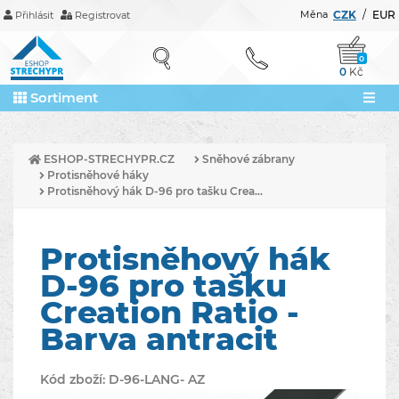
Měna
CZK
/
EUR
Přihlásit
Registrovat
0
0
Kč
Sortiment
ESHOP-STRECHYPR.CZ
Sněhové zábrany
Protisněhové háky
Protisněhový hák D-96 pro tašku Crea...
Protisněhový hák
D-96 pro tašku
Creation Ratio -
Barva antracit
Kód zboží:
D-96-LANG- AZ