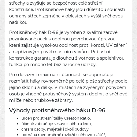
střechy a zvyšuje se bezpečnost celé střešní
konstrukce. Protisněhové háky jsou důležitou součástí
ochrany střech zejména v oblastech s vyšší sněhovou
nadílkou.
Protisněhový hák D-96 je vyroben z kvalitní žárově
pozinkované oceli s odolnou povrchovou úpravou,
která zajišťuje vysokou odolnost proti korozi, UV záření
a nepříznivým povětrnostním vlivům. Robustní
konstrukce garantuje dlouhou životnost a spolehlivou
funkci po mnoho let bez náročné údržby.
Pro dosažení maximální účinnosti se doporučuje
rozmístit háky rovnoměrně po celé ploše střechy podle
jejího sklonu a délky. V místech se zvýšeným pohybem
osob je vhodné protisněhový systém doplnit o sněhové
mříže nebo trubkové zábrany.
Výhody protisněhového háku D-96
určen pro střešní tašky Creaton Ratio,
účinně zabraňuje sesuvu sněhu a ledu,
chrání osoby, majetek i okolí budovy,
pomáhá rovnoměrně rozložit sněhovou zátěž,