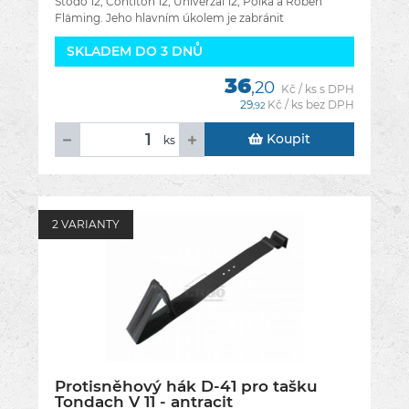
Stodo 12, Contiton 12, Univerzal 12, Polka a Röben
Fläming. Jeho hlavním úkolem je zabránit
nekontrolovanému sesuvu sněhu a ledu ze
SKLADEM DO 3 DNŮ
36
,20
Kč / ks s DPH
29
Kč / ks bez DPH
,92
Koupit
ks
2 VARIANTY
Protisněhový hák D-41 pro tašku
Tondach V 11 - antracit