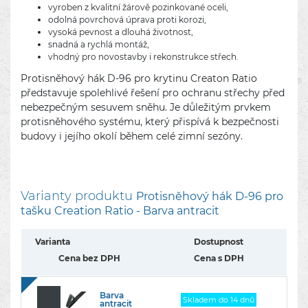
vyroben z kvalitní žárově pozinkované oceli,
odolná povrchová úprava proti korozi,
vysoká pevnost a dlouhá životnost,
snadná a rychlá montáž,
vhodný pro novostavby i rekonstrukce střech.
Protisněhový hák D-96 pro krytinu Creaton Ratio
představuje spolehlivé řešení pro ochranu střechy před
nebezpečným sesuvem sněhu. Je důležitým prvkem
protisněhového systému, který přispívá k bezpečnosti
budovy i jejího okolí během celé zimní sezóny.
Varianty produktu
Protisněhový hák D-96 pro
tašku Creation Ratio - Barva antracit
Varianta
Dostupnost
Cena bez DPH
Cena s DPH
Barva
Skladem do 14 dnů
antracit