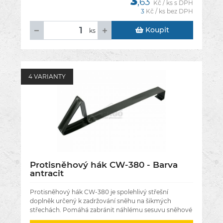
3
,63
Kč / ks s DPH
3
Kč / ks bez DPH
Koupit
ks
4 VARIANTY
Protisněhový hák CW-380 - Barva
antracit
Protisněhový hák CW-380 je spolehlivý střešní
doplněk určený k zadržování sněhu na šikmých
střechách. Pomáhá zabránit náhlému sesuvu sněhové
pokrývky, čímž chrání