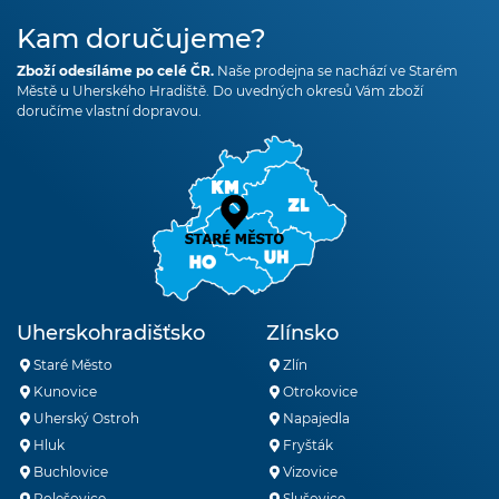
Kam doručujeme?
Zboží odesíláme po celé ČR.
Naše prodejna se nachází ve Starém
Městě u Uherského Hradiště. Do uvedných okresů Vám zboží
doručíme vlastní dopravou.
Uherskohradišťsko
Zlínsko
Staré Město
Zlín
Kunovice
Otrokovice
Uherský Ostroh
Napajedla
Hluk
Fryšták
Buchlovice
Vizovice
Polešovice
Slušovice