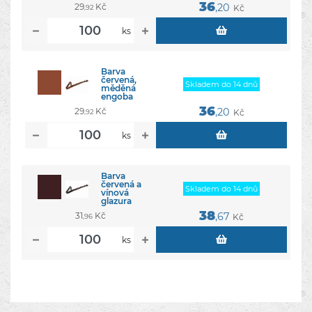
36
29
Kč
,20
Kč
,92
ks
Barva
červená,
Skladem do 14 dnů
měděná
engoba
36
29
Kč
,20
Kč
,92
ks
Barva
červená a
Skladem do 14 dnů
vínová
glazura
38
31
Kč
,67
Kč
,96
ks