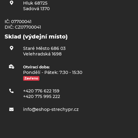
Hluk 68725
Sadová 1370
IČ: 07700041
DIČ: CZ07700041
Sklad (výdejní místo)
Staré Město 686 03
Velehradská 1698
Otvírací doba:
Pondělí - Pátek: 7:30 - 15:30
Zavřeno
+420 776 622 159
+420 775 995 222
info@eshop-strechypr.cz