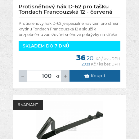
Protisněhový hák D-62 pro tašku
Tondach Francouzská 12 - červená
engoba
Protisněhový hák D-62 je speciálně navržen pro střešní
krytinu Tondach Francouzská 12 a slouží k
bezpečnému zadržování sněhové pokrývky na střeše.
Jeho hlavním úkolem je
SKLADEM DO 7 DNŮ
36
,20
Kč / ks s DPH
29
Kč / ks bez DPH
,92
Koupit
ks
6 VARIANT