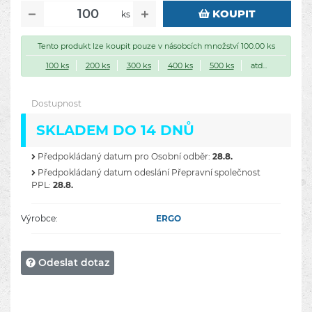
KOUPIT
ks
Tento produkt lze koupit pouze v násobcích množství 100.00 ks
100 ks
200 ks
300 ks
400 ks
500 ks
atd...
Dostupnost
SKLADEM DO 14 DNŮ
Předpokládaný datum pro Osobní odběr:
28.8.
Předpokládaný datum odeslání Přepravní společnost
PPL:
28.8.
Výrobce:
ERGO
Odeslat dotaz