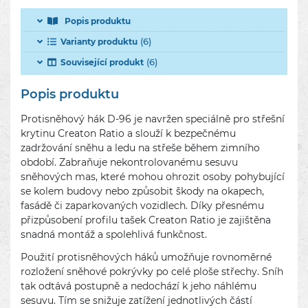
Popis produktu
(6)
Varianty produktu
(6)
Související produkt
Popis produktu
Protisněhový hák D-96 je navržen speciálně pro střešní
krytinu Creaton Ratio a slouží k bezpečnému
zadržování sněhu a ledu na střeše během zimního
období. Zabraňuje nekontrolovanému sesuvu
sněhových mas, které mohou ohrozit osoby pohybující
se kolem budovy nebo způsobit škody na okapech,
fasádě či zaparkovaných vozidlech. Díky přesnému
přizpůsobení profilu tašek Creaton Ratio je zajištěna
snadná montáž a spolehlivá funkčnost.
Použití protisněhových háků umožňuje rovnoměrné
rozložení sněhové pokrývky po celé ploše střechy. Sníh
tak odtává postupně a nedochází k jeho náhlému
sesuvu. Tím se snižuje zatížení jednotlivých částí