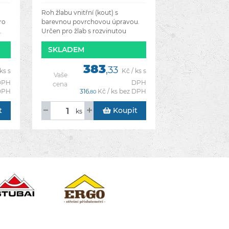
RAL 8028 tmavě
hnědá
Roh žlabu vnitřní (kout) s
ro
barevnou povrchovou úpravou.
.
Určen pro žlab s rozvinutou
šířkou 250 mm.
SKLADEM
383
,33
ks s
Kč / ks s
Vaše
DPH
DPH
cena
 DPH
316
Kč / ks bez DPH
,80
t
Koupit
ks