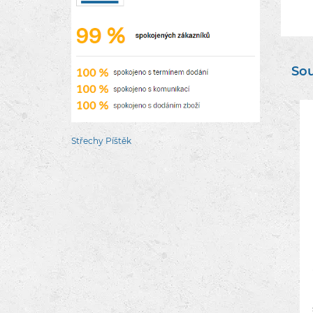
Sou
Střechy Píštěk