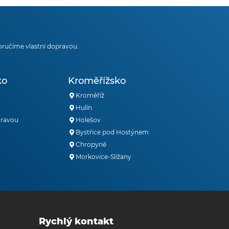
oručíme vlastní dopravou.
ko
Kroměřížsko
Kroměříž
Hulín
oravou
Holešov
Bystřice pod Hostýnem
Chropyně
Morkovice-Slížany
Rychlý kontakt