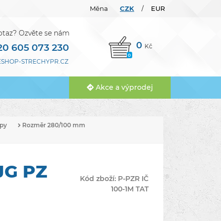
Měna
CZK
EUR
/
otaz? Ozvěte se nám
0
20 605 073 230
Kč
0
SHOP-STRECHYPR.CZ
Akce a výprodej
py
Rozměr 280/100 mm
JG PZ
Kód zboží:
P-PZR IČ
100-1M TAT