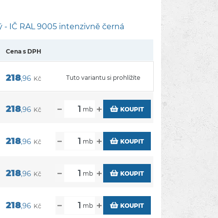
 - IČ RAL 9005 intenzivně černá
Cena s DPH
218
,96
Tuto variantu si prohlížíte
Kč
218
,96
mb
KOUPIT
Kč
218
,96
mb
KOUPIT
Kč
218
,96
mb
KOUPIT
Kč
218
,96
mb
KOUPIT
Kč