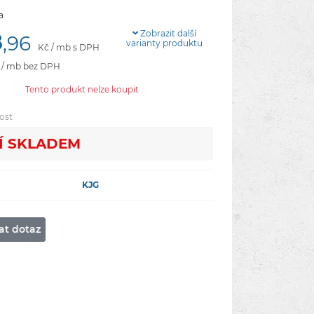
a
8
Zobrazit další
,96
varianty produktu
Kč / mb s DPH
 / mb bez DPH
Tento produkt nelze koupit
ost
Í­ SKLADEM
KJG
at dotaz