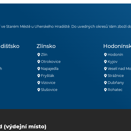
 ve Starém Městě u Uherského Hradiště. Do uvedných okresů Vám zboží d
dišťsko
Zlínsko
Hodoníns
Zlín
Hodonín
Otrokovice
Kyjov
h
Napajedla
Veselí nad M
Fryšták
Strážnice
Vizovice
Dubňany
Slušovice
Rohatec
d (výdejní místo)