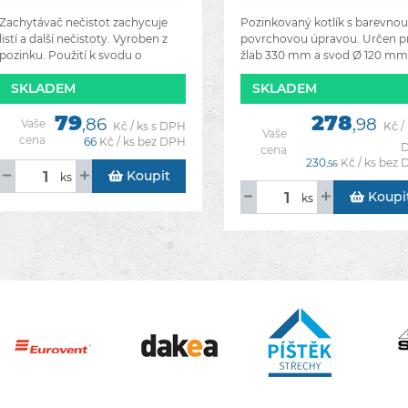
8028 tmavě hnědá
Zachytávač nečistot zachycuje
Pozinkovaný kotlík s barevnou
listí a další nečistoty. Vyroben z
povrchovou úpravou. Určen p
pozinku. Použití k svodu o
žlab 330 mm a svod Ø 120 mm
průměru 100.
SKLADEM
SKLADEM
79
278
,86
,98
Vaše
Kč / ks s DPH
Kč / 
Vaše
cena
66
Kč / ks bez DPH
cena
230
Kč / ks bez
,56
Koupit
ks
Koupi
ks