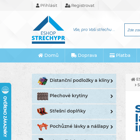
Přihlásit
Registrovat
Vše, pro Vaši střechu ...
Domů
Doprava
Platba
E
Distanční podložky a klíny
S
Plechové krytiny
Střešní doplňky
Pochůzné lávky a nášlapy