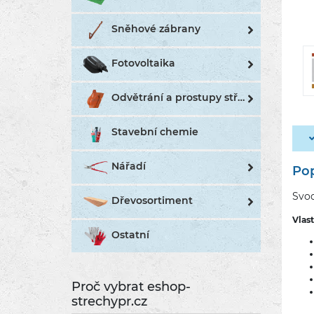
Sněhové zábrany
Fotovoltaika
Odvětrání a prostupy střechou
Stavební chemie
Nářadí
Pop
Svod
Dřevosortiment
Vlas
Ostatní
Proč vybrat eshop-
strechypr.cz