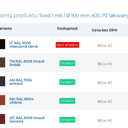
ianty produktu
Svod 1 mb / Ø 100 mm, KJG PZ lakovaný
arianta
Dostupnost
Cena bez DPH
IČ RAL 9005
Není­ skladem
180
Kč
intenzivně černá
,96
TM RAL 8028 tmavě
Skladem
180
Kč
hnědá
,96
AN RAL 7016
Skladem
180
Kč
antracit
,96
MH RAL 8004
Skladem
180
Kč
cihlová
,96
OČ RAL 3009 tmavě
Skladem
180
Kč
červená
,96