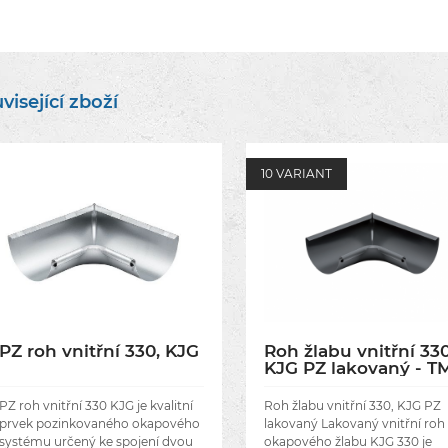
visející zboží
10 VARIANT
PZ roh vnitřní 330, KJG
Roh žlabu vnitřní 330
KJG PZ lakovaný - T
RAL 8028 tmavě
hnědá
PZ roh vnitřní 330 KJG je kvalitní
Roh žlabu vnitřní 330, KJG PZ
prvek pozinkovaného okapového
lakovaný Lakovaný vnitřní roh
systému určený ke spojení dvou
okapového žlabu KJG 330 je