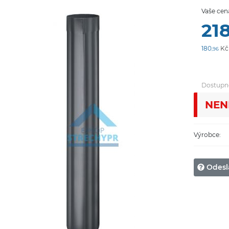
Vaše cen
21
180
Kč
,96
Dostupn
NEN
Výrobce:
Odesl