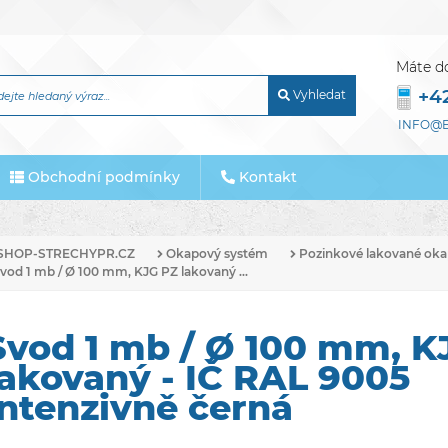
Máte d
+4
Vyhledat
INFO@E
Obchodní podmínky
Kontakt
SHOP-STRECHYPR.CZ
Okapový systém
Pozinkové lakované oka
vod 1 mb / Ø 100 mm, KJG PZ lakovaný ...
Svod 1 mb / Ø 100 mm, K
lakovaný - IČ RAL 9005
intenzivně černá