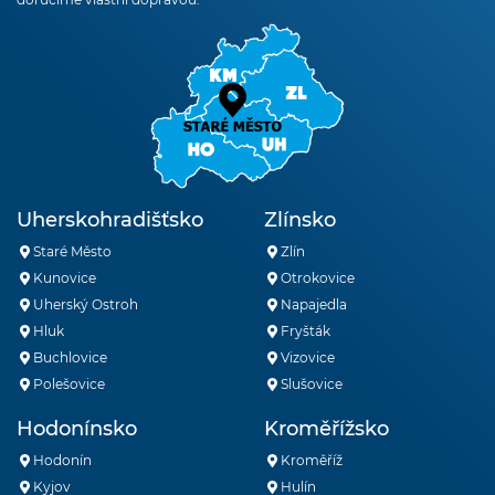
Uherskohradišťsko
Zlínsko
Staré Město
Zlín
Kunovice
Otrokovice
Uherský Ostroh
Napajedla
Hluk
Fryšták
Buchlovice
Vizovice
Polešovice
Slušovice
Hodonínsko
Kroměřížsko
Hodonín
Kroměříž
Kyjov
Hulín