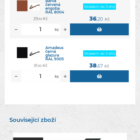
Barva
červená
Skladem do 3 dnů
engoba
RAL 8004
36
29
Kč
,20
Kč
,92
ks
Amadeus
černá
Skladem do 3 dnů
glazura
RAL 9005
38
31
Kč
,67
Kč
,96
ks
Související zboží