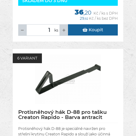
SKLADEM DO 3 DNŮ
36
,20
Kč / ks s DPH
29
Kč / ks bez DPH
,92
Koupit
ks
6 VARIANT
Protisněhový hák D-88 pro tašku
Creaton Rapido - Barva antracit
Protisněhový hák D-88 je speciálně navržen pro
střešní krytinu Creaton Rapido a slouží jako účinná