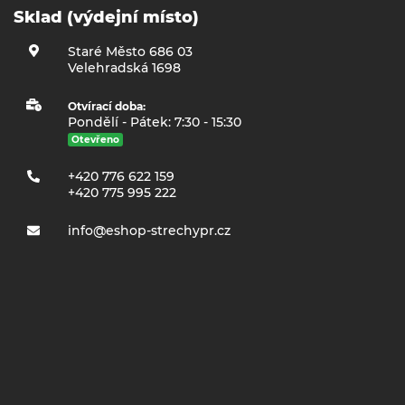
Sklad (výdejní místo)
Staré Město 686 03
Velehradská 1698
Otvírací doba:
Pondělí - Pátek: 7:30 - 15:30
Otevřeno
+420 776 622 159
+420 775 995 222
info@eshop-strechypr.cz