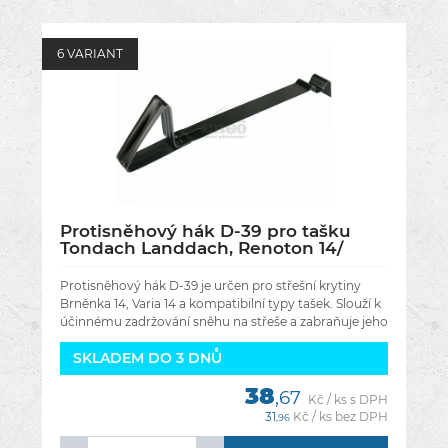
6 VARIANT
Protisněhový hák D-39 pro tašku
Tondach Landdach, Renoton 14/
Brněnka 14, Varia 14 - Barva
Amadeus černá glazura
Protisněhový hák D-39 je určen pro střešní krytiny
Brněnka 14, Varia 14 a kompatibilní typy tašek. Slouží k
účinnému zadržování sněhu na střeše a zabraňuje jeho
nekontrolovanému
SKLADEM DO 3 DNŮ
38
,67
Kč / ks s DPH
31
Kč / ks bez DPH
,96