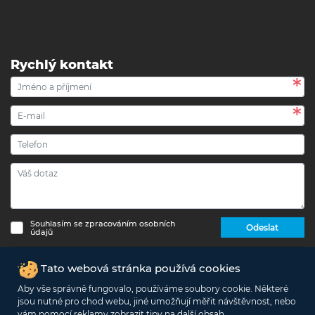
Rychlý kontakt
Souhlasím se zpracováním osobních
Odeslat
údajů
Copyright © 2017 - 2026 eshop-strechypr.cz - Všechna
Tato webová stránka používá cookies
práva vyhrazena -
Info o zpracování osobních údajů
Aby vše správně fungovalo, používáme soubory cookie. Některé
jsou nutné pro chod webu, jiné umožňují měřit návštěvnost, nebo
Podle zákona o evidenci tržeb je prodávající povinen vystavit kupujícímu
vám pomocí reklamy zobrazit tipy na další obsah.