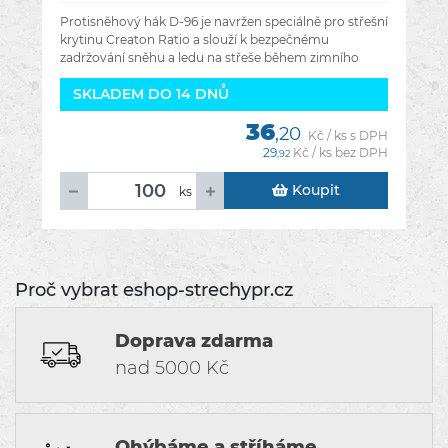
Protisněhový hák D-96 je navržen speciálně pro střešní
krytinu Creaton Ratio a slouží k bezpečnému
zadržování sněhu a ledu na střeše během zimního
období. Zabraňuje
SKLADEM DO 14 DNŮ
36
,20
Kč / ks s DPH
29
Kč / ks bez DPH
,92
Koupit
ks
Proč vybrat eshop-strechypr.cz
Doprava zdarma
nad 5000 Kč
Ohýbáme a stříháme