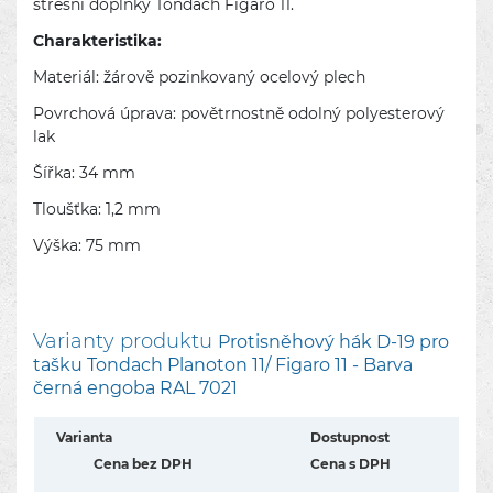
střešní doplňky Tondach Figaro 11.
Charakteristika:
Materiál: žárově pozinkovaný ocelový plech
Povrchová úprava: povětrnostně odolný polyesterový
lak
Šířka: 34 mm
Tloušťka: 1,2 mm
Výška: 75 mm
Varianty produktu
Protisněhový hák D-19 pro
tašku Tondach Planoton 11/ Figaro 11 - Barva
černá engoba RAL 7021
Varianta
Dostupnost
Cena bez DPH
Cena s DPH