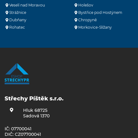
Veselí nad Moravou
Holešov
Strážnice
Bystřice pod Hostýnem
Dubňany
Chropyně
Rohatec
Morkovice-Slížany
Střechy Píštěk s.r.o.
Hluk 68725
Sadová 1370
IČ: 07700041
DIČ: CZ07700041