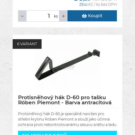
29
Kč / ks bez DPH
,92
Koupit
ks
6 VARIANT
Protisněhový hák D-60 pro tašku
Röben Piemont - Barva antracitová
engoba, Titan
Protisněhový hák D-60 je speciálně navržen pro
střešní krytinu Röben Piemont a slouží jako účinná
ochrana proti nekontrolovanému sesuvu sněhu a ledu
ze střechy. Pomáhá bezpečně