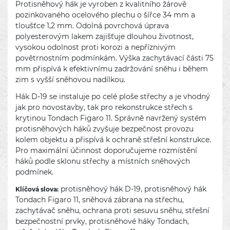
Protisněhový hák je vyroben z kvalitního žárově
pozinkovaného ocelového plechu o šířce 34 mm a
tloušťce 1,2 mm. Odolná povrchová úprava
polyesterovým lakem zajišťuje dlouhou životnost,
vysokou odolnost proti korozi a nepříznivým
povětrnostním podmínkám. Výška zachytávací části 75
mm přispívá k efektivnímu zadržování sněhu i během
zim s vyšší sněhovou nadílkou.
Hák D-19 se instaluje po celé ploše střechy a je vhodný
jak pro novostavby, tak pro rekonstrukce střech s
krytinou Tondach Figaro 11. Správně navržený systém
protisněhových háků zvyšuje bezpečnost provozu
kolem objektu a přispívá k ochraně střešní konstrukce.
Pro maximální účinnost doporučujeme rozmístění
háků podle sklonu střechy a místních sněhových
podmínek.
protisněhový hák D-19, protisněhový hák
Klíčová slova:
Tondach Figaro 11, sněhová zábrana na střechu,
zachytávač sněhu, ochrana proti sesuvu sněhu, střešní
bezpečnostní prvky, protisněhové háky Tondach,