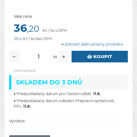
Vaše cena
36
,20
Kč / ks s DPH
29
Kč / ks bez DPH
,92
Zobrazit další varianty produktu
KOUPIT
ks
Dostupnost
SKLADEM DO 3 DNŮ
Předpokládaný datum pro Osobní odběr:
11.8.
Předpokládaný datum odeslání Přepravní společnost
PPL:
11.8.
Výrobce: