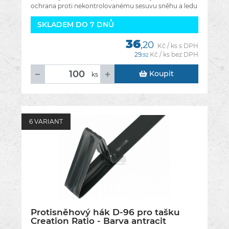
ochrana proti nekontrolovanému sesuvu sněhu a ledu
ze střechy. Díky správnému
SKLADEM DO 7 DNŮ
36
,20
Kč / ks s DPH
29
Kč / ks bez DPH
,92
Koupit
ks
6 VARIANT
Protisněhový hák D-96 pro tašku
Creation Ratio - Barva antracit