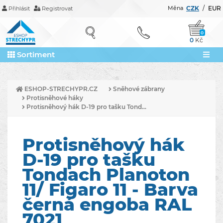
Měna
CZK
/
EUR
Přihlásit
Registrovat
0
0
Kč
Sortiment
ESHOP-STRECHYPR.CZ
Sněhové zábrany
Protisněhové háky
Protisněhový hák D-19 pro tašku Tond...
Protisněhový hák
D-19 pro tašku
Tondach Planoton
11/ Figaro 11 - Barva
černá engoba RAL
7021