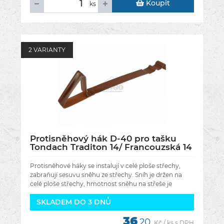
Koupit
ks
2 VARIANTY
Protisněhový hák D-40 pro tašku
Tondach Traditon 14/ Francouzská 14
- Barva červená engoba
Protisněhové háky se instalují v celé ploše střechy,
zabraňují sesuvu sněhu ze střechy. Sníh je držen na
celé ploše střechy, hmotnost sněhu na střeše je
rovnoměrně rozložená,
SKLADEM DO 3 DNŮ
36
,20
Kč / ks s DPH