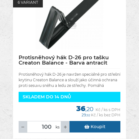
6 VARIANT
Protisněhový hák D-26 pro tašku
Creaton Balance - Barva antracit
Protisněhový hák D-26 je navržen speciálně pro střešní
krytinu Creaton Balance a slouží jako účinná ochrana
proti sesuvu sněhu a ledu ze střechy. Pomáhá
bezpečně zadržovat
SKLADEM DO 14 DNŮ
36
,20
Kč / ks s DPH
29
Kč / ks bez DPH
,92
Koupit
ks