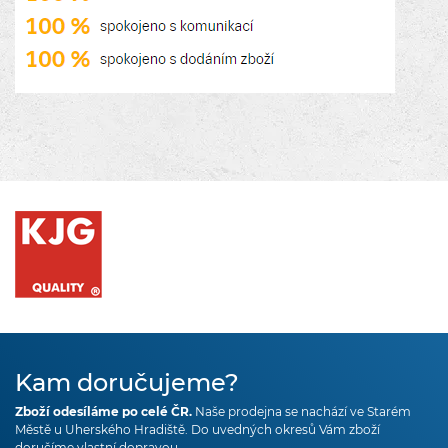
Kam doručujeme?
Zboží odesíláme po celé ČR.
Naše prodejna se nachází ve Starém
Městě u Uherského Hradiště. Do uvedných okresů Vám zboží
doručíme vlastní dopravou.