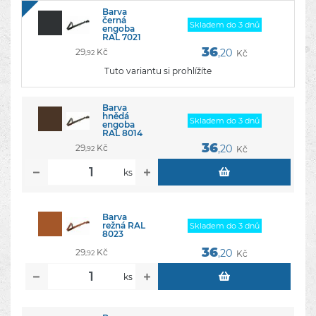
Barva
černá
Skladem do 3 dnů
engoba
RAL 7021
36
29
Kč
,20
Kč
,92
Tuto variantu si prohlížíte
Barva
hnědá
Skladem do 3 dnů
engoba
RAL 8014
36
29
Kč
,20
Kč
,92
ks
Barva
režná RAL
Skladem do 3 dnů
8023
36
29
Kč
,20
Kč
,92
ks